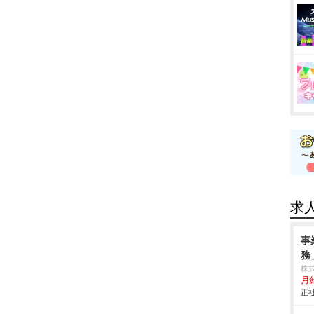
求
事
務
株
月
正社