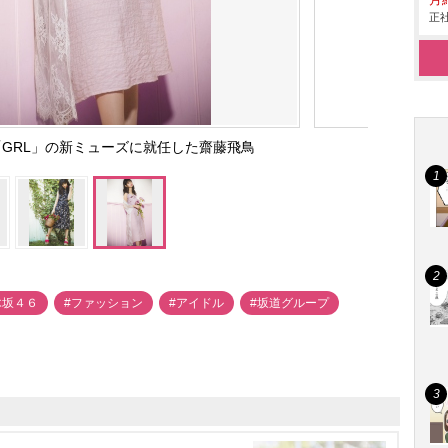
月
正社
GRL」の新ミューズに就任した齋藤飛鳥
木坂４６
#ファッション
#アイドル
#坂道グループ