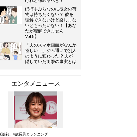
けれど諦めるべき？
ほぼ手ぶらなのに彼女の荷
物は持ちたくない？ 彼を
理解できないけど楽しまな
いともったいない！【あな
たが理解できません
Vol.8】
「夫のスマホ画面がなんか
怪しい…」ジム通いで別人
のように変わった!? 夫が
隠していた衝撃の事実とは
エンタメニュース
坂絵莉、4歳長男とランニング