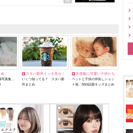
とめ
スタバ新作イッキ見せ！
天使級に可愛い子供たち
猫写真集…
いくつ知ってる？ スタバ新
ペットと子供の仲良しショッ
リ
作まとめ
ト他、SNS話題キッズまとめ