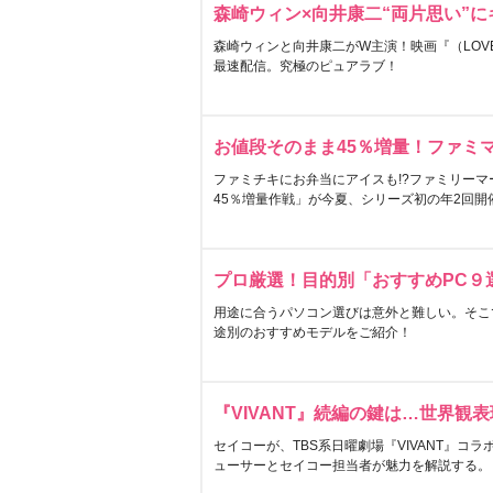
森崎ウィン×向井康二“両片思い”
森崎ウィンと向井康二がW主演！映画『（LOVE S
最速配信。究極のピュアラブ！
お値段そのまま45％増量！ファミ
ファミチキにお弁当にアイスも!?ファミリーマ
45％増量作戦」が今夏、シリーズ初の年2回開
プロ厳選！目的別「おすすめPC９
用途に合うパソコン選びは意外と難しい。そこ
途別のおすすめモデルをご紹介！
『VIVANT』続編の鍵は…世界観
セイコーが、TBS系日曜劇場『VIVANT』コ
ューサーとセイコー担当者が魅力を解説する。