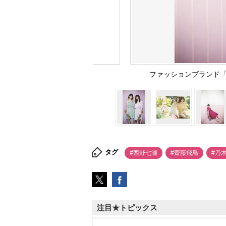
ファッションブランド「
タグ
#西野七瀬
#齋藤飛鳥
#乃
注目★トピックス