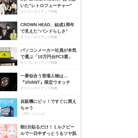
いた”レトロフューチャー”
オリコンタイアップ特集
CROWN HEAD、結成1周年
で見えた”バンドらしさ”
オリコンタイアップ特集
パソコンメーカー社員が本気
で選ぶ「10万円台PC3選」
オリコンタイアップ特集
一番似合う登場人物は…
『VIVANT』限定ウオッチ
オリコンタイアップ特集
自販機にピッ！ですぐに買え
ちゃう
（PR）ジハンピ
朝1分貼るだけ！ミルクピー
ルで一日中ずっとうるツヤ肌