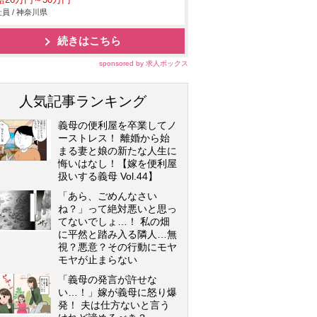
給26万円～30万円
員 / 神奈川県
続きはこちら
sponsored by 求人ボックス
人気記事ランキング
義母の便利屋を卒業してノ
ーストレス！ 離婚から始
まる妻と娘の新たな人生に
悔いはなし！【嫁を便利屋
扱いする義母 Vol.44】
「あら、ごめんなさい
ね？」って絶対悪いと思っ
てないでしょ…！ 私の畑
に平然と踏み入る隣人…無
視？悪意？その行動にモヤ
モヤが止まらない
「義母の発言が許せな
い…！」嫁が義母に怒り爆
発！ 夫は仕方ないと言う