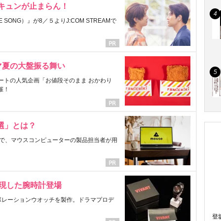
にキュンが止まらん！
ONG）』が8／５よりJ:COM STREAMで
マ夏の大盤振る舞い
ートの人気企画「お値段そのまま おかわり
催！
選」とは？
で、マウスコンピューターの製品担当者が用
表現した腕時計登場
ラボレーションウオッチを製作。ドラマプロデ
登