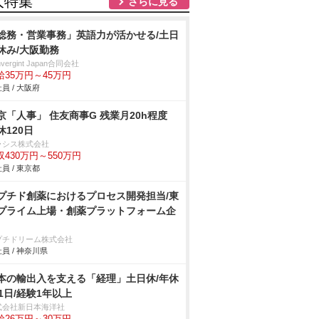
人特集
さらに見る
総務・営業事務」英語力が活かせる/土日
休み/大阪勤務
nvergint Japan合同会社
給35万円～45万円
員 / 大阪府
京「人事」 住友商事G 残業月20h程度
休120日
ラシス株式会社
収430万円～550万円
員 / 東京都
プチド創薬におけるプロセス開発担当/東
プライム上場・創薬プラットフォーム企
プチドリーム株式会社
員 / 神奈川県
本の輸出入を支える「経理」土日休/年休
21日/経験1年以上
式会社新日本海洋社