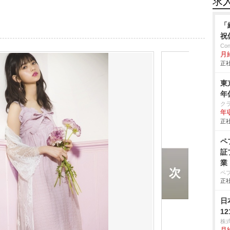
求
「
祝
Co
月
正社
東
年
ク
年
正社
ペ
証
業
ペ
正社
日
1
株