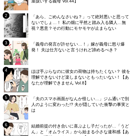
屋扱いする義母 Vol.44】
「あら、ごめんなさいね？」って絶対悪いと思って
ないでしょ…！ 私の畑に平然と踏み入る隣人…無
視？悪意？その行動にモヤモヤが止まらない
「義母の発言が許せない…！」嫁が義母に怒り爆
発！ 夫は仕方ないと言うけれど諦めるべき？
ほぼ手ぶらなのに彼女の荷物は持ちたくない？ 彼を
理解できないけど楽しまないともったいない！【あ
なたが理解できません Vol.8】
「夫のスマホ画面がなんか怪しい…」ジム通いで別
人のように変わった!? 夫が隠していた衝撃の事実と
は
結婚前提の付き合いに喜ぶよし子だったが…「うど
ん」と「オムライス」から始まる小さな違和感【あ