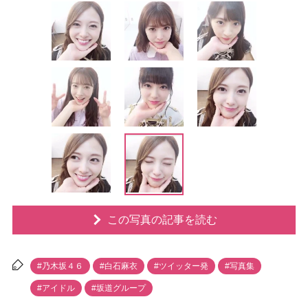
この写真の記事を読む
#乃木坂４６
#白石麻衣
#ツイッター発
#写真集
#アイドル
#坂道グループ