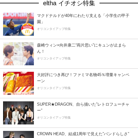
eltha イチオシ特集
マクドナルドが40年にわたり支える「小学生の甲子
園」
オリコンタイアップ特集
森崎ウィン×向井康二“両片思い”にキュンが止まら
ん！
オリコンタイアップ特集
大好評につき再び！ファミマ名物45％増量キャンペ
ーン
オリコンタイアップ特集
SUPER★DRAGON、自ら描いた”レトロフューチャ
ー”
オリコンタイアップ特集
CROWN HEAD、結成1周年で見えた”バンドらしさ”