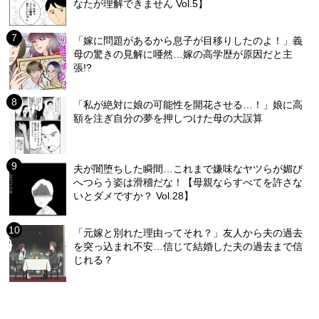
なたが理解できません Vol.5】
「嫁に問題があるから息子が目移りしたのよ！」義
母の驚きの見解に唖然…嫁の高学歴が原因だと主
張!?
「私が絶対に娘の可能性を開花させる…！」娘に高
額を注ぎ自分の夢を押しつけた母の大誤算
夫が闇堕ちした瞬間…これまで嫌味なヤツらが媚び
へつらう姿は滑稽だな！【母親ならすべてを許さな
いとダメですか？ Vol.28】
「元嫁と別れた理由ってそれ？」友人から夫の過去
を突っ込まれ不安…信じて結婚した夫の過去まで信
じれる？