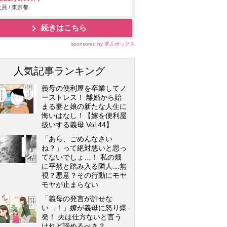
員 / 東京都
続きはこちら
sponsored by 求人ボックス
人気記事ランキング
義母の便利屋を卒業してノ
ーストレス！ 離婚から始
まる妻と娘の新たな人生に
悔いはなし！【嫁を便利屋
扱いする義母 Vol.44】
「あら、ごめんなさい
ね？」って絶対悪いと思っ
てないでしょ…！ 私の畑
に平然と踏み入る隣人…無
視？悪意？その行動にモヤ
モヤが止まらない
「義母の発言が許せな
い…！」嫁が義母に怒り爆
発！ 夫は仕方ないと言う
けれど諦めるべき？