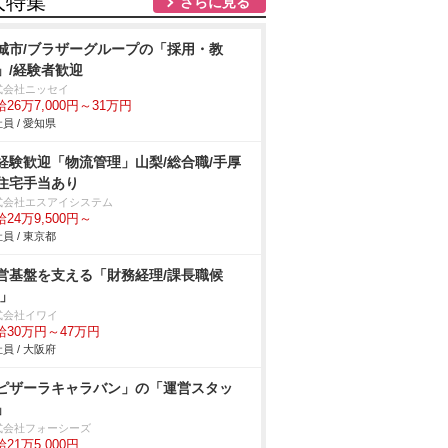
人特集
さらに見る
城市/ブラザーグループの「採用・教
」/経験者歓迎
式会社ニッセイ
26万7,000円～31万円
員 / 愛知県
経験歓迎「物流管理」山梨/総合職/手厚
住宅手当あり
式会社エスアイシステム
24万9,500円～
員 / 東京都
営基盤を支える「財務経理/課長職候
/」
式会社イワイ
給30万円～47万円
員 / 大阪府
ピザーラキャラバン」の「運営スタッ
」
式会社フォーシーズ
21万5,000円