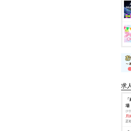
求
「
場
伊
月
正社