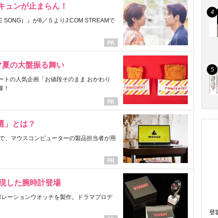
にキュンが止まらん！
ONG）』が8／５よりJ:COM STREAMで
マ夏の大盤振る舞い
ートの人気企画「お値段そのまま おかわり
催！
選」とは？
で、マウスコンピューターの製品担当者が用
表現した腕時計登場
ラボレーションウオッチを製作。ドラマプロデ
登