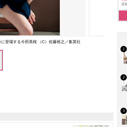
正社
号に登場する今田美桜 （C）佐藤裕之／集英社