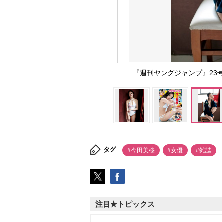
『週刊ヤングジャンプ』23
タグ
#今田美桜
#女優
#雑誌
注目★トピックス