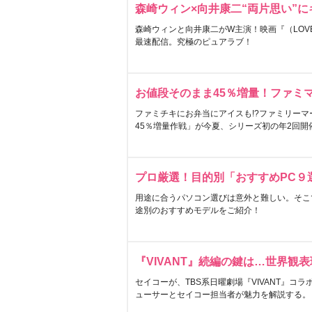
森崎ウィン×向井康二“両片思い”
森崎ウィンと向井康二がW主演！映画『（LOVE S
最速配信。究極のピュアラブ！
お値段そのまま45％増量！ファミ
ファミチキにお弁当にアイスも!?ファミリーマ
45％増量作戦」が今夏、シリーズ初の年2回開
プロ厳選！目的別「おすすめPC９
用途に合うパソコン選びは意外と難しい。そこ
途別のおすすめモデルをご紹介！
『VIVANT』続編の鍵は…世界観
セイコーが、TBS系日曜劇場『VIVANT』コ
ューサーとセイコー担当者が魅力を解説する。