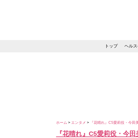
トップ
ヘルス
メイク・コスメ・スキ
ホーム
>
エンタメ
>
『花晴れ』C5愛莉役・今田
『花晴れ』C5愛莉役・今