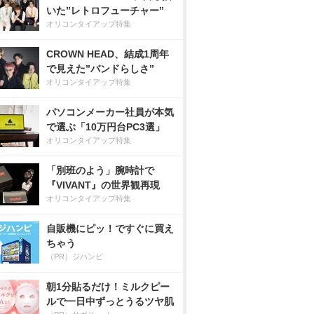
いた”レトロフューチャー”
オリコンタイアップ特集
CROWN HEAD、結成1周年
で見えた”バンドらしさ”
オリコンタイアップ特集
パソコンメーカー社員が本気
で選ぶ「10万円台PC3選」
オリコンタイアップ特集
「別班のよう」腕時計で
『VIVANT』の世界観再現
オリコンタイアップ特集
自販機にピッ！ですぐに買え
ちゃう
（PR）ジハンピ
朝1分貼るだけ！ミルクピー
ルで一日中ずっとうるツヤ肌