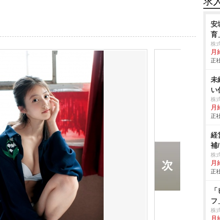
求
安
育
株
月給
正社
未
い
株
月給
正社
経
補
株
月
正社
「
フ
株
月給