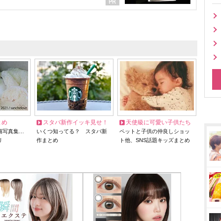
とめ
スタバ新作イッキ見せ！
天使級に可愛い子供たち
猫写真集…
いくつ知ってる？ スタバ新
ペットと子供の仲良しショッ
リ
作まとめ
ト他、SNS話題キッズまとめ