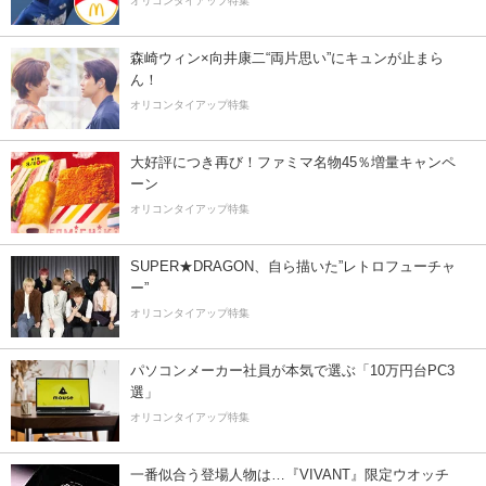
オリコンタイアップ特集
森崎ウィン×向井康二“両片思い”にキュンが止まら
ん！
オリコンタイアップ特集
大好評につき再び！ファミマ名物45％増量キャンペ
ーン
オリコンタイアップ特集
SUPER★DRAGON、自ら描いた”レトロフューチャ
ー”
オリコンタイアップ特集
パソコンメーカー社員が本気で選ぶ「10万円台PC3
選」
オリコンタイアップ特集
一番似合う登場人物は…『VIVANT』限定ウオッチ