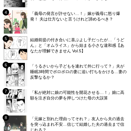
「義母の発言が許せない…！」嫁が義母に怒り爆
発！ 夫は仕方ないと言うけれど諦めるべき？
結婚前提の付き合いに喜ぶよし子だったが…「うど
ん」と「オムライス」から始まる小さな違和感【あ
なたが理解できません Vol.5】
「うるさいから子どもを連れて外に行って？」夫が
睡眠3時間でボロボロの妻に追い打ちをかける…妻の
反撃なるか？
「私が絶対に娘の可能性を開花させる…！」娘に高
額を注ぎ自分の夢を押しつけた母の大誤算
「元嫁と別れた理由ってそれ？」友人から夫の過去
を突っ込まれ不安…信じて結婚した夫の過去まで信
じれる？