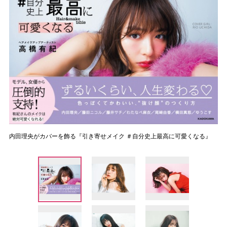
内田理央がカバーを飾る『引き寄せメイク ＃自分史上最高に可愛くなる』