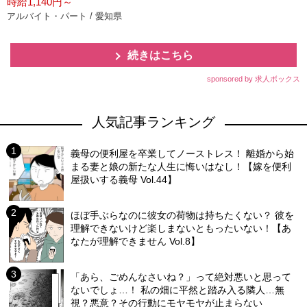
時給1,140円～
アルバイト・パート / 愛知県
続きはこちら
sponsored by 求人ボックス
人気記事ランキング
義母の便利屋を卒業してノーストレス！ 離婚から始
まる妻と娘の新たな人生に悔いはなし！【嫁を便利
屋扱いする義母 Vol.44】
ほぼ手ぶらなのに彼女の荷物は持ちたくない？ 彼を
理解できないけど楽しまないともったいない！【あ
なたが理解できません Vol.8】
「あら、ごめんなさいね？」って絶対悪いと思って
ないでしょ…！ 私の畑に平然と踏み入る隣人…無
視？悪意？その行動にモヤモヤが止まらない