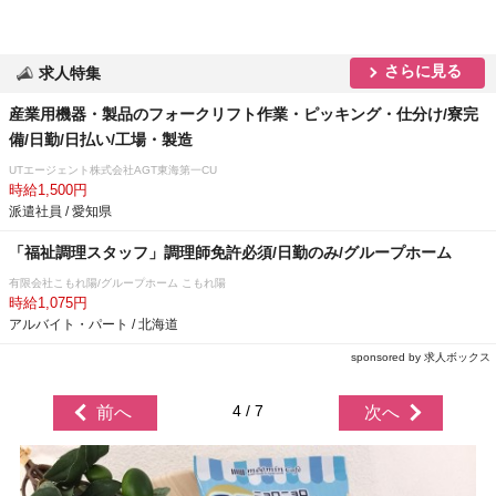
さらに見る
求人特集
産業用機器・製品のフォークリフト作業・ピッキング・仕分け/寮完
備/日勤/日払い/工場・製造
UTエージェント株式会社AGT東海第一CU
時給1,500円
派遣社員 / 愛知県
「福祉調理スタッフ」調理師免許必須/日勤のみ/グループホーム
有限会社こもれ陽/グループホーム こもれ陽
時給1,075円
アルバイト・パート / 北海道
sponsored by 求人ボックス
4 / 7
前へ
次へ