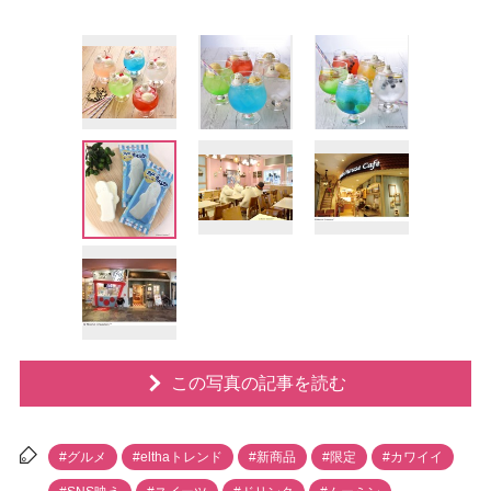
この写真の記事を読む
#グルメ
#elthaトレンド
#新商品
#限定
#カワイイ