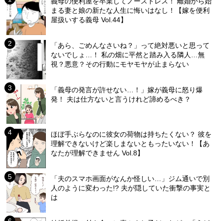
義母の便利屋を卒業してノーストレス！ 離婚から始
まる妻と娘の新たな人生に悔いはなし！【嫁を便利
屋扱いする義母 Vol.44】
「あら、ごめんなさいね？」って絶対悪いと思って
ないでしょ…！ 私の畑に平然と踏み入る隣人…無
視？悪意？その行動にモヤモヤが止まらない
「義母の発言が許せない…！」嫁が義母に怒り爆
発！ 夫は仕方ないと言うけれど諦めるべき？
ほぼ手ぶらなのに彼女の荷物は持ちたくない？ 彼を
理解できないけど楽しまないともったいない！【あ
なたが理解できません Vol.8】
「夫のスマホ画面がなんか怪しい…」ジム通いで別
人のように変わった!? 夫が隠していた衝撃の事実と
は