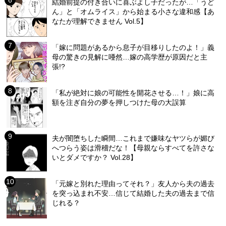
結婚前提の付き合いに喜ぶよし子だったが…「うど
ん」と「オムライス」から始まる小さな違和感【あ
なたが理解できません Vol.5】
「嫁に問題があるから息子が目移りしたのよ！」義
母の驚きの見解に唖然…嫁の高学歴が原因だと主
張!?
「私が絶対に娘の可能性を開花させる…！」娘に高
額を注ぎ自分の夢を押しつけた母の大誤算
夫が闇堕ちした瞬間…これまで嫌味なヤツらが媚び
へつらう姿は滑稽だな！【母親ならすべてを許さな
いとダメですか？ Vol.28】
「元嫁と別れた理由ってそれ？」友人から夫の過去
を突っ込まれ不安…信じて結婚した夫の過去まで信
じれる？