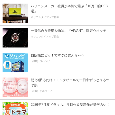
パソコンメーカー社員が本気で選ぶ「10万円台PC3
選」
オリコンタイアップ特集
一番似合う登場人物は…『VIVANT』限定ウオッチ
オリコンタイアップ特集
自販機にピッ！ですぐに買えちゃう
（PR）ジハンピ
朝1分貼るだけ！ミルクピールで一日中ずっとうるツ
ヤ肌
（PR）サボリーノ
2026年7月夏ドラマも、注目作＆話題作が勢ぞろい！