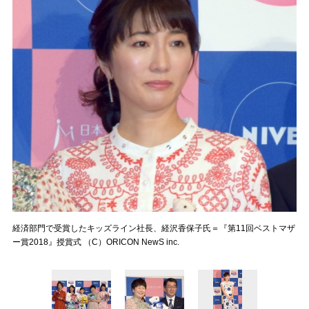
経済部門で受賞したキッズライン社長、経沢香保子氏＝『第11回ベストマザ
ー賞2018』授賞式 （C）ORICON NewS inc.