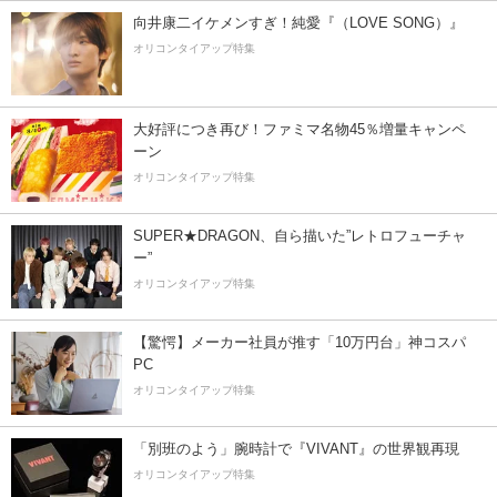
向井康二イケメンすぎ！純愛『（LOVE SONG）』
オリコンタイアップ特集
大好評につき再び！ファミマ名物45％増量キャンペ
ーン
オリコンタイアップ特集
SUPER★DRAGON、自ら描いた”レトロフューチャ
ー”
オリコンタイアップ特集
【驚愕】メーカー社員が推す「10万円台」神コスパ
PC
オリコンタイアップ特集
「別班のよう」腕時計で『VIVANT』の世界観再現
オリコンタイアップ特集