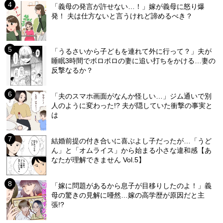
「義母の発言が許せない…！」嫁が義母に怒り爆
発！ 夫は仕方ないと言うけれど諦めるべき？
「うるさいから子どもを連れて外に行って？」夫が
睡眠3時間でボロボロの妻に追い打ちをかける…妻の
反撃なるか？
「夫のスマホ画面がなんか怪しい…」ジム通いで別
人のように変わった!? 夫が隠していた衝撃の事実と
は
結婚前提の付き合いに喜ぶよし子だったが…「うど
ん」と「オムライス」から始まる小さな違和感【あ
なたが理解できません Vol.5】
「嫁に問題があるから息子が目移りしたのよ！」義
母の驚きの見解に唖然…嫁の高学歴が原因だと主
張!?