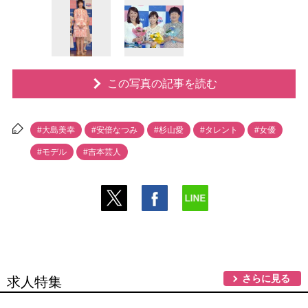
この写真の記事を読む
#大島美幸
#安倍なつみ
#杉山愛
#タレント
#女優
#モデル
#吉本芸人
さらに見る
求人特集