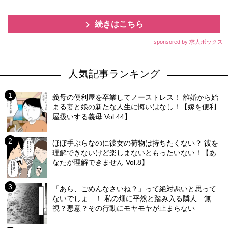
続きはこちら
sponsored by 求人ボックス
人気記事ランキング
義母の便利屋を卒業してノーストレス！ 離婚から始
まる妻と娘の新たな人生に悔いはなし！【嫁を便利
屋扱いする義母 Vol.44】
ほぼ手ぶらなのに彼女の荷物は持ちたくない？ 彼を
理解できないけど楽しまないともったいない！【あ
なたが理解できません Vol.8】
「あら、ごめんなさいね？」って絶対悪いと思って
ないでしょ…！ 私の畑に平然と踏み入る隣人…無
視？悪意？その行動にモヤモヤが止まらない