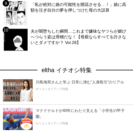
「私が絶対に娘の可能性を開花させる…！」娘に高
額を注ぎ自分の夢を押しつけた母の大誤算
夫が闇堕ちした瞬間…これまで嫌味なヤツらが媚び
へつらう姿は滑稽だな！【母親ならすべてを許さな
いとダメですか？ Vol.28】
eltha イチオシ特集
川島海荷さんと学ぶ 日常に潜む“人身取引”のリアル
オリコンタイアップ特集
マクドナルドが40年にわたり支える「小学生の甲子
園」
オリコンタイアップ特集