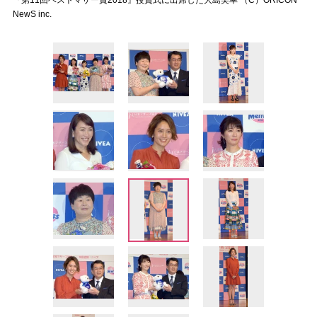
『第11回ベストマザー賞2018』授賞式に出席した大島美幸 （C）ORICON
NewS inc.