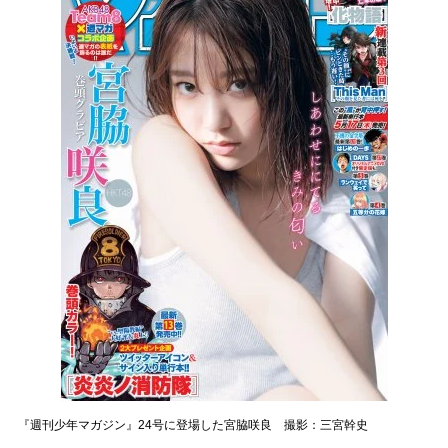
『週刊少年マガジン』24号に登場した宮脇咲良 撮影：三宮幹史