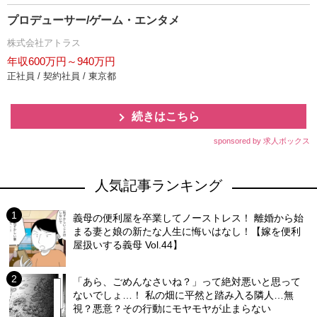
プロデューサー/ゲーム・エンタメ
株式会社アトラス
年収600万円～940万円
正社員 / 契約社員 / 東京都
続きはこちら
sponsored by 求人ボックス
人気記事ランキング
義母の便利屋を卒業してノーストレス！ 離婚から始
まる妻と娘の新たな人生に悔いはなし！【嫁を便利
屋扱いする義母 Vol.44】
「あら、ごめんなさいね？」って絶対悪いと思って
ないでしょ…！ 私の畑に平然と踏み入る隣人…無
視？悪意？その行動にモヤモヤが止まらない