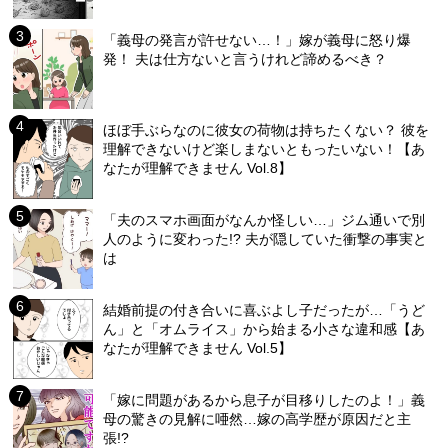
「義母の発言が許せない…！」嫁が義母に怒り爆
発！ 夫は仕方ないと言うけれど諦めるべき？
ほぼ手ぶらなのに彼女の荷物は持ちたくない？ 彼を
理解できないけど楽しまないともったいない！【あ
なたが理解できません Vol.8】
「夫のスマホ画面がなんか怪しい…」ジム通いで別
人のように変わった!? 夫が隠していた衝撃の事実と
は
結婚前提の付き合いに喜ぶよし子だったが…「うど
ん」と「オムライス」から始まる小さな違和感【あ
なたが理解できません Vol.5】
「嫁に問題があるから息子が目移りしたのよ！」義
母の驚きの見解に唖然…嫁の高学歴が原因だと主
張!?