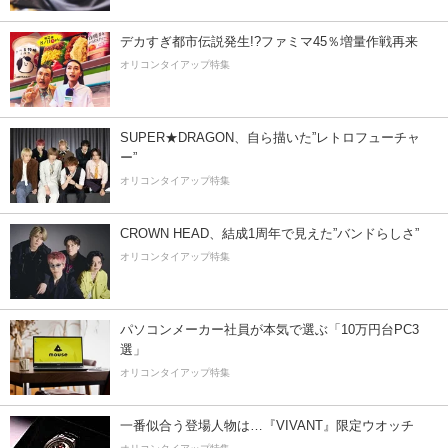
デカすぎ都市伝説発生!?ファミマ45％増量作戦再来
オリコンタイアップ特集
SUPER★DRAGON、自ら描いた”レトロフューチャ
ー”
オリコンタイアップ特集
CROWN HEAD、結成1周年で見えた”バンドらしさ”
オリコンタイアップ特集
パソコンメーカー社員が本気で選ぶ「10万円台PC3
選」
オリコンタイアップ特集
一番似合う登場人物は…『VIVANT』限定ウオッチ