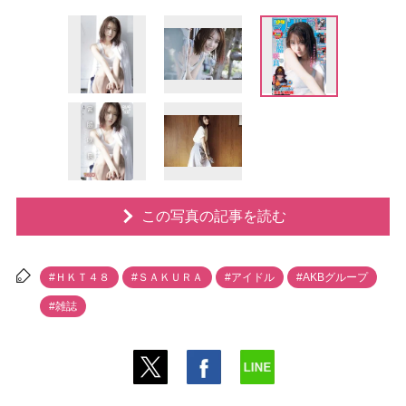
この写真の記事を読む
#ＨＫＴ４８
#ＳＡＫＵＲＡ
#アイドル
#AKBグループ
#雑誌