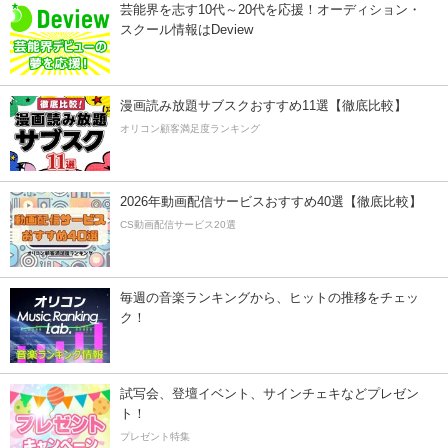
芸能界を志す10代～20代を応援！オーディション・
スクール情報はDeview
漫画読み放題サブスクおすすめ11選【徹底比較】
オリコン顧客満足度ランキング
2026年動画配信サービスおすすめ40選【徹底比較】
CS動画配信サービス20選
毎週の音楽ランキングから、ヒットの推移をチェッ
ク！
試写会、登壇イベント、サインチェキなどプレゼン
ト！
プレゼント特集