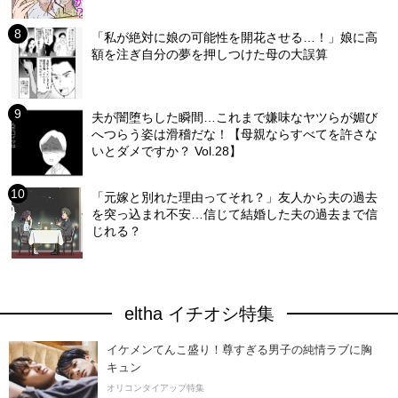
「私が絶対に娘の可能性を開花させる…！」娘に高
額を注ぎ自分の夢を押しつけた母の大誤算
夫が闇堕ちした瞬間…これまで嫌味なヤツらが媚び
へつらう姿は滑稽だな！【母親ならすべてを許さな
いとダメですか？ Vol.28】
「元嫁と別れた理由ってそれ？」友人から夫の過去
を突っ込まれ不安…信じて結婚した夫の過去まで信
じれる？
eltha イチオシ特集
イケメンてんこ盛り！尊すぎる男子の純情ラブに胸
キュン
オリコンタイアップ特集