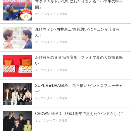
マクドナルドが40年にわたり支える「小学生の甲子
園」
オリコンタイアップ特集
森崎ウィン×向井康二“両片思い”にキュンが止まら
ん！
オリコンタイアップ特集
お値段そのまま45％増量！ファミマ夏の大盤振る舞
い
オリコンタイアップ特集
SUPER★DRAGON、自ら描いた”レトロフューチャ
ー”
オリコンタイアップ特集
CROWN HEAD、結成1周年で見えた”バンドらしさ”
オリコンタイアップ特集