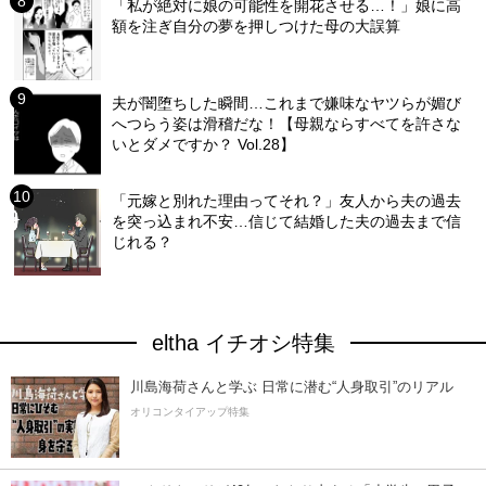
「私が絶対に娘の可能性を開花させる…！」娘に高
額を注ぎ自分の夢を押しつけた母の大誤算
夫が闇堕ちした瞬間…これまで嫌味なヤツらが媚び
へつらう姿は滑稽だな！【母親ならすべてを許さな
いとダメですか？ Vol.28】
「元嫁と別れた理由ってそれ？」友人から夫の過去
を突っ込まれ不安…信じて結婚した夫の過去まで信
じれる？
eltha イチオシ特集
川島海荷さんと学ぶ 日常に潜む“人身取引”のリアル
オリコンタイアップ特集