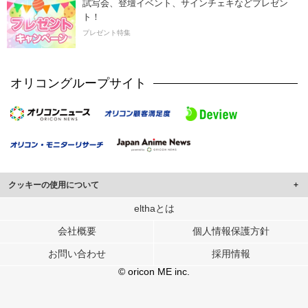
試写会、登壇イベント、サインチェキなどプレゼン
ト！
プレゼント特集
オリコングループサイト
クッキーの使用について
このサイトでは Cookie を使用して、ユーザーに合わせたコンテンツや広告の
elthaとは
表示、ソーシャル メディア機能の提供、広告の表示回数やクリック数の測定を
会社概要
個人情報保護方針
行っています。
また、ユーザーによるサイトの利用状況についても情報を収集し、ソーシャル
お問い合わせ
採用情報
メディアや広告配信、データ解析の各パートナーに提供しています。
各パートナーは、この情報とユーザーが各パートナーに提供した他の情報や、
© oricon ME inc.
ユーザーが各パートナーのサービスを使用したときに収集した他の情報を組み
合わせて使用することがあります。