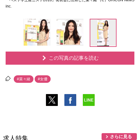
『ベスト手土産ニスト2018』発表会に出席した菜々緒 （C）ORICON NewS
inc.
この写真の記事を読む
#菜々緒
#女優
さらに見る
求人特集