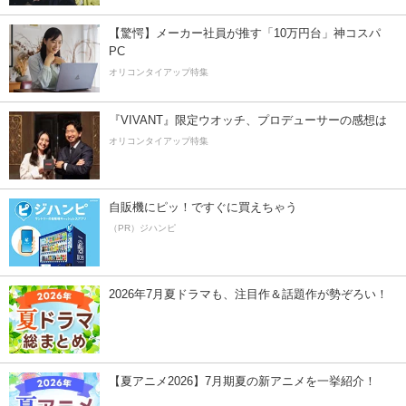
【驚愕】メーカー社員が推す「10万円台」神コスパ
PC
オリコンタイアップ特集
『VIVANT』限定ウオッチ、プロデューサーの感想は
オリコンタイアップ特集
自販機にピッ！ですぐに買えちゃう
（PR）ジハンピ
2026年7月夏ドラマも、注目作＆話題作が勢ぞろい！
【夏アニメ2026】7月期夏の新アニメを一挙紹介！