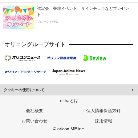
試写会、登壇イベント、サインチェキなどプレゼン
ト！
プレゼント特集
オリコングループサイト
クッキーの使用について
このサイトでは Cookie を使用して、ユーザーに合わせたコンテンツや広告の
elthaとは
表示、ソーシャル メディア機能の提供、広告の表示回数やクリック数の測定を
会社概要
個人情報保護方針
行っています。
また、ユーザーによるサイトの利用状況についても情報を収集し、ソーシャル
お問い合わせ
採用情報
メディアや広告配信、データ解析の各パートナーに提供しています。
各パートナーは、この情報とユーザーが各パートナーに提供した他の情報や、
© oricon ME inc.
ユーザーが各パートナーのサービスを使用したときに収集した他の情報を組み
合わせて使用することがあります。