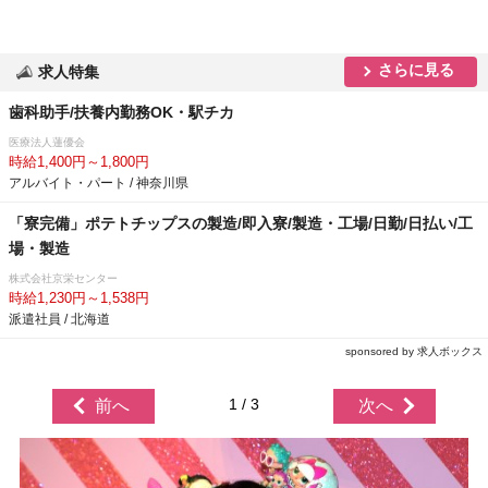
さらに見る
求人特集
歯科助手/扶養内勤務OK・駅チカ
医療法人蓮優会
時給1,400円～1,800円
アルバイト・パート / 神奈川県
「寮完備」ポテトチップスの製造/即入寮/製造・工場/日勤/日払い/工
場・製造
株式会社京栄センター
時給1,230円～1,538円
派遣社員 / 北海道
sponsored by 求人ボックス
1 / 3
前へ
次へ