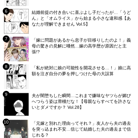
結婚前提の付き合いに喜ぶよし子だったが…「うど
ん」と「オムライス」から始まる小さな違和感【あ
なたが理解できません Vol.5】
「嫁に問題があるから息子が目移りしたのよ！」義
母の驚きの見解に唖然…嫁の高学歴が原因だと主
張!?
「私が絶対に娘の可能性を開花させる…！」娘に高
額を注ぎ自分の夢を押しつけた母の大誤算
夫が闇堕ちした瞬間…これまで嫌味なヤツらが媚び
へつらう姿は滑稽だな！【母親ならすべてを許さな
いとダメですか？ Vol.28】
「元嫁と別れた理由ってそれ？」友人から夫の過去
を突っ込まれ不安…信じて結婚した夫の過去まで信
じれる？