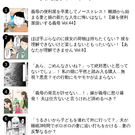
義母の便利屋を卒業してノーストレス！ 離婚から始
まる妻と娘の新たな人生に悔いはなし！【嫁を便利
屋扱いする義母 Vol.44】
ほぼ手ぶらなのに彼女の荷物は持ちたくない？ 彼を
理解できないけど楽しまないともったいない！【あ
なたが理解できません Vol.8】
「あら、ごめんなさいね？」って絶対悪いと思って
ないでしょ…！ 私の畑に平然と踏み入る隣人…無
視？悪意？その行動にモヤモヤが止まらない
「義母の発言が許せない…！」嫁が義母に怒り爆
発！ 夫は仕方ないと言うけれど諦めるべき？
「うるさいから子どもを連れて外に行って？」夫が
睡眠3時間でボロボロの妻に追い打ちをかける…妻の
反撃なるか？