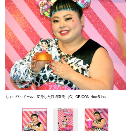
ちょいワルドールに変身した渡辺直美 （C）ORICON NewS inc.