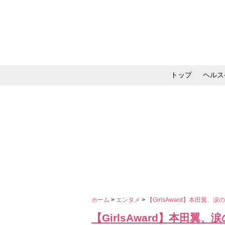
トップ
ヘルス
メイク・コスメ・スキ
ホーム
>
エンタメ
>
【GirlsAward】本田翼、
【GirlsAward】本田翼