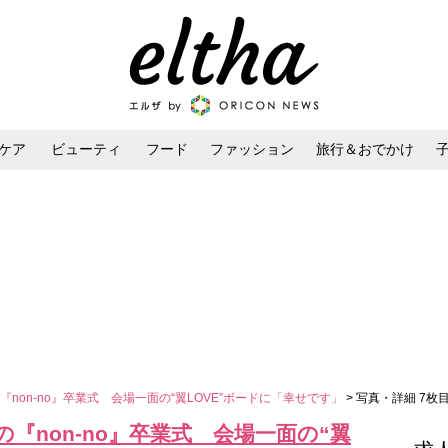
ケア
ビューティ
フード
ファッション
旅行＆おでかけ
ンケア
ダイエット・ボディケア
ヘアスタイル・ヘアアレンジ
涙の『non-no』卒業式 会場一面の“翼LOVE”ボードに「幸せです」
> 写真・詳細 7枚
、涙の『non-no』卒業式 会場一面の“翼