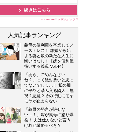
続きはこちら
sponsored by 求人ボックス
人気記事ランキング
義母の便利屋を卒業してノ
ーストレス！ 離婚から始
まる妻と娘の新たな人生に
悔いはなし！【嫁を便利屋
扱いする義母 Vol.44】
「あら、ごめんなさい
ね？」って絶対悪いと思っ
てないでしょ…！ 私の畑
に平然と踏み入る隣人…無
視？悪意？その行動にモヤ
モヤが止まらない
「義母の発言が許せな
い…！」嫁が義母に怒り爆
発！ 夫は仕方ないと言う
けれど諦めるべき？