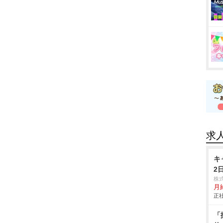
求
キ
2
株
月
正社
「