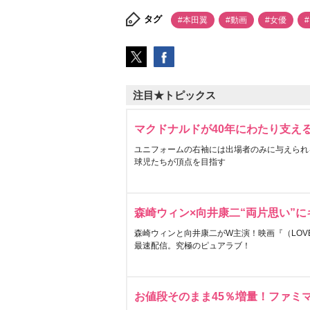
タグ
#本田翼
#動画
#女優
注目★トピックス
マクドナルドが40年にわたり支え
ユニフォームの右袖には出場者のみに与えられ
球児たちが頂点を目指す
森崎ウィン×向井康二“両片思い”
森崎ウィンと向井康二がW主演！映画『（LOVE S
最速配信。究極のピュアラブ！
お値段そのまま45％増量！ファミ