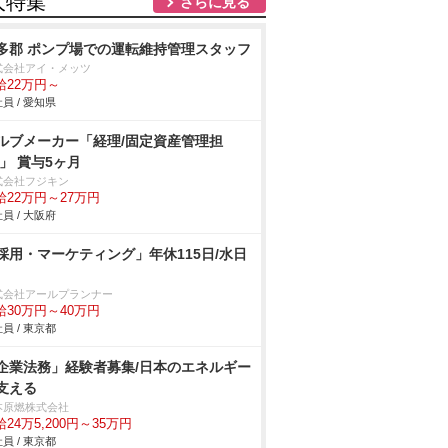
人特集
さらに見る
多郡 ポンプ場での運転維持管理スタッフ
式会社アイ・メッツ
給22万円～
員 / 愛知県
ルブメーカー「経理/固定資産管理担
/」 賞与5ヶ月
式会社フジキン
給22万円～27万円
員 / 大阪府
採用・マーケティング」年休115日/水日
式会社アールプランナー
給30万円～40万円
員 / 東京都
企業法務」経験者募集/日本のエネルギー
支える
本原燃株式会社
24万5,200円～35万円
員 / 東京都