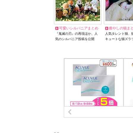
可愛いシルバニアまとめ
癒やしの猫ま
『鬼滅の刃』の再現ほか、人
人気タレント猫、
気のシルバニア投稿を公開
キュートな猫ズラ