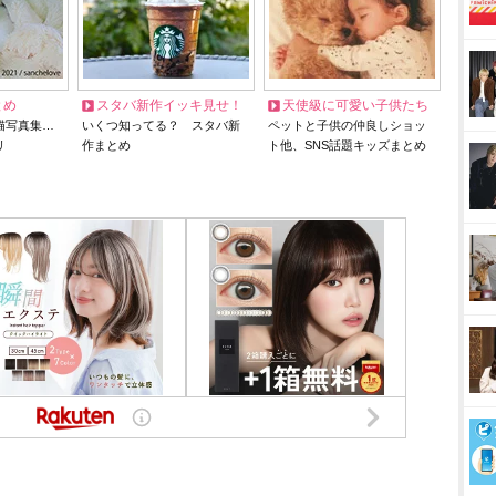
とめ
スタバ新作イッキ見せ！
天使級に可愛い子供たち
猫写真集…
いくつ知ってる？ スタバ新
ペットと子供の仲良しショッ
リ
作まとめ
ト他、SNS話題キッズまとめ