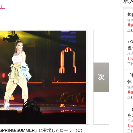
求
」
知
株
月
正社
バ
当
株
月
正社
「
休
株
月
正社
「
を
日
月給
 2018 SPRING/SUMMER』に登場したローラ （C）
正社