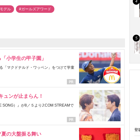
#モデル
#ガールズアワード
る「小学生の甲子園」
る「マクドナルド・ワッペン」をつけて学童
にキュンが止まらん！
ONG）』が8／５よりJ:COM STREAMで
登
マ夏の大盤振る舞い