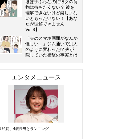
ほぼ手ぶらなのに彼女の荷
物は持ちたくない？ 彼を
理解できないけど楽しまな
いともったいない！【あな
たが理解できません
Vol.8】
「夫のスマホ画面がなんか
怪しい…」ジム通いで別人
のように変わった!? 夫が
隠していた衝撃の事実とは
エンタメニュース
坂絵莉、4歳長男とランニング