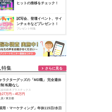
ヒットの推移をチェック！
試写会、登壇イベント、サイ
ンチェキなどプレゼント！
プレゼント特集
人特集
さらに見る
ャラクターグッズの「MD職」 完全週休
日制 転勤なし
式会社鈴木プラスチックス
給27万円～45万円
員 / 東京都
採用・マーケティング」年休115日/水日