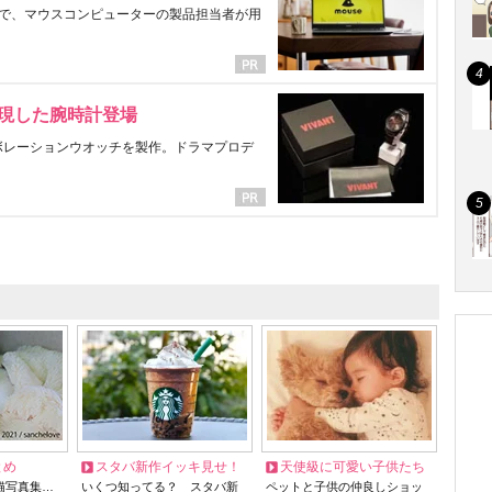
で、マウスコンピューターの製品担当者が用
表現した腕時計登場
ラボレーションウオッチを製作。ドラマプロデ
とめ
スタバ新作イッキ見せ！
天使級に可愛い子供たち
猫写真集…
いくつ知ってる？ スタバ新
ペットと子供の仲良しショッ