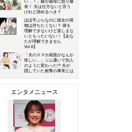
い…！」嫁が義母に怒り爆
発！ 夫は仕方ないと言う
けれど諦めるべき？
ほぼ手ぶらなのに彼女の荷
物は持ちたくない？ 彼を
理解できないけど楽しまな
いともったいない！【あな
たが理解できません
Vol.8】
「夫のスマホ画面がなんか
怪しい…」ジム通いで別人
のように変わった!? 夫が
隠していた衝撃の事実とは
エンタメニュース