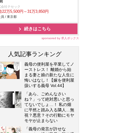
制
式会社テセック
22万5,500円～31万3,850円
員 / 東京都
続きはこちら
sponsored by 求人ボックス
人気記事ランキング
義母の便利屋を卒業してノ
ーストレス！ 離婚から始
まる妻と娘の新たな人生に
悔いはなし！【嫁を便利屋
扱いする義母 Vol.44】
「あら、ごめんなさい
ね？」って絶対悪いと思っ
てないでしょ…！ 私の畑
に平然と踏み入る隣人…無
視？悪意？その行動にモヤ
モヤが止まらない
「義母の発言が許せな