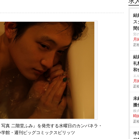
求
結
ス
間
宮
月
正社
結
礼
和
エ
月給
正社
未
搬作
株
時給
正社
 写真 二階堂ふみ』を発売する水曜日のカンパネラ・
小学館・週刊ビッグコミックスピリッツ
半