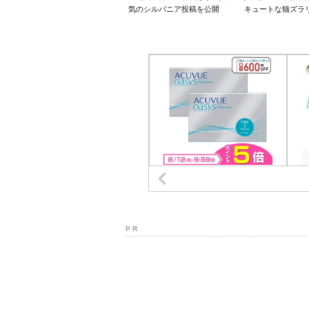
気のシルバニア投稿を公開
キュートな猫ズラ
P R