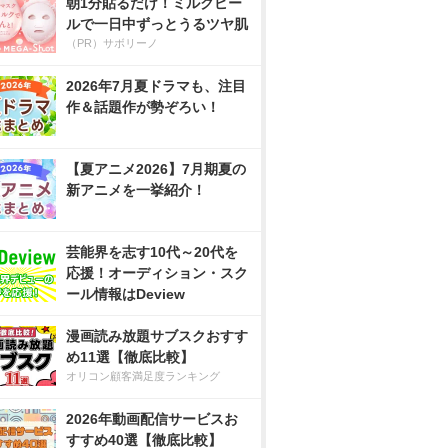
朝1分貼るだけ！ミルクピー
ルで一日中ずっとうるツヤ肌
（PR）サボリーノ
2026年7月夏ドラマも、注目
作＆話題作が勢ぞろい！
【夏アニメ2026】7月期夏の
新アニメを一挙紹介！
芸能界を志す10代～20代を
応援！オーディション・スク
ール情報はDeview
漫画読み放題サブスクおすす
め11選【徹底比較】
オリコン顧客満足度ランキング
2026年動画配信サービスお
すすめ40選【徹底比較】