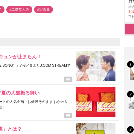
日
株
イ
#二階堂ふみ
#写真集
月給
正社
にキュンが止まらん！
ONG）』が8／５よりJ:COM STREAMで
マ夏の大盤振る舞い
ートの人気企画「お値段そのまま おかわり
催！
選」とは？