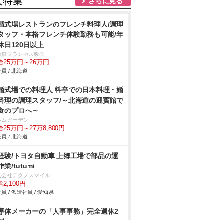
人特集
さらに見る
婚式場レストランのフレンチ料理人/調理
タッフ・本格フレンチ体験勤務も可能/年
休日120日以上
の森フランセス教会
給25万円～26万円
員 / 北海道
婚式場での料理人 料亭での日本料理・婚
料理の調理スタッフ/～北海道の迎賓館で
食のプロへ～
ルムガーデン
25万円～27万8,800円
員 / 北海道
経験/トヨタ自動車 上郷工場で部品の運
業/tutumi
式会社テクノスマイル
2,100円
員 / 派遣社員 / 愛知県
導体メーカーの「人事事務」完全週休2