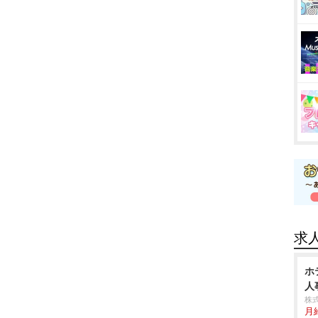
求
ホ
人
株
月