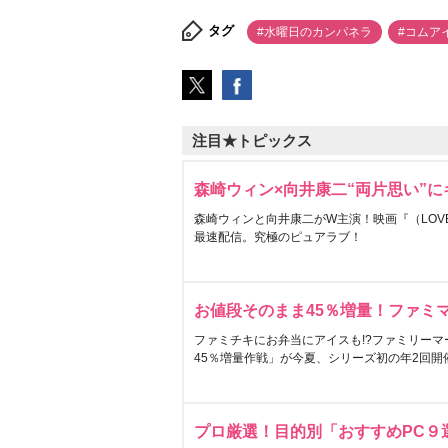
タグ
#水曜日のカンパネラ
#コムア
注目★トピックス
森崎ウィン×向井康二“両片思い”
森崎ウィンと向井康二がW主演！映画『（LOVE S
最速配信。究極のピュアラブ！
お値段そのまま45％増量！ファミ
ファミチキにお弁当にアイスも!?ファミリーマ
45％増量作戦」が今夏、シリーズ初の年2回開
プロ厳選！目的別「おすすめPC９