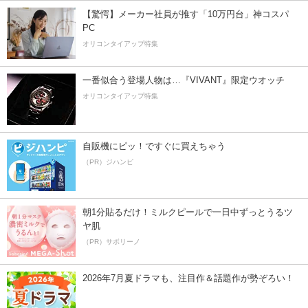
【驚愕】メーカー社員が推す「10万円台」神コスパ
PC
オリコンタイアップ特集
一番似合う登場人物は…『VIVANT』限定ウオッチ
オリコンタイアップ特集
自販機にピッ！ですぐに買えちゃう
（PR）ジハンピ
朝1分貼るだけ！ミルクピールで一日中ずっとうるツ
ヤ肌
（PR）サボリーノ
2026年7月夏ドラマも、注目作＆話題作が勢ぞろい！