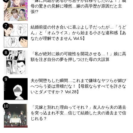
「嫁に問題があるから息子が目移りしたのよ！」義
母の驚きの見解に唖然…嫁の高学歴が原因だと主
張!?
結婚前提の付き合いに喜ぶよし子だったが…「うど
ん」と「オムライス」から始まる小さな違和感【あ
なたが理解できません Vol.5】
「私が絶対に娘の可能性を開花させる…！」娘に高
額を注ぎ自分の夢を押しつけた母の大誤算
夫が闇堕ちした瞬間…これまで嫌味なヤツらが媚び
へつらう姿は滑稽だな！【母親ならすべてを許さな
いとダメですか？ Vol.28】
「元嫁と別れた理由ってそれ？」友人から夫の過去
を突っ込まれ不安…信じて結婚した夫の過去まで信
じれる？