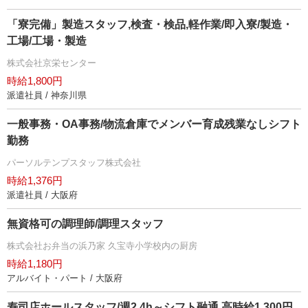
「寮完備」製造スタッフ,検査・検品,軽作業/即入寮/製造・
工場/工場・製造
株式会社京栄センター
時給1,800円
派遣社員 / 神奈川県
一般事務・OA事務/物流倉庫でメンバー育成残業なしシフト
勤務
パーソルテンプスタッフ株式会社
時給1,376円
派遣社員 / 大阪府
無資格可の調理師/調理スタッフ
株式会社お弁当の浜乃家 久宝寺小学校内の厨房
時給1,180円
アルバイト・パート / 大阪府
寿司店ホールスタッフ/週2 4h～シフト融通 高時給1,300円