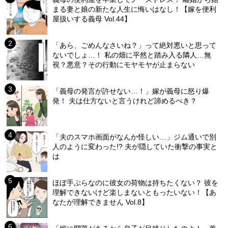
まる妻と娘の新たな人生に悔いはなし！【嫁を便利
屋扱いする義母 Vol.44】
「あら、ごめんなさいね？」って絶対悪いと思って
ないでしょ…！ 私の畑に平然と踏み入る隣人…無
視？悪意？その行動にモヤモヤが止まらない
「義母の発言が許せない…！」嫁が義母に怒り爆
発！ 夫は仕方ないと言うけれど諦めるべき？
「夫のスマホ画面がなんか怪しい…」ジム通いで別
人のように変わった!? 夫が隠していた衝撃の事実と
は
ほぼ手ぶらなのに彼女の荷物は持ちたくない？ 彼を
理解できないけど楽しまないともったいない！【あ
なたが理解できません Vol.8】