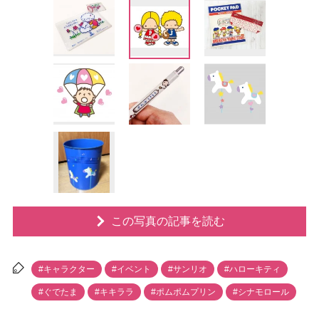
この写真の記事を読む
#キャラクター
#イベント
#サンリオ
#ハローキティ
#ぐでたま
#キキララ
#ポムポムプリン
#シナモロール