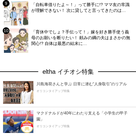
「自転車借りたよ～！」って勝手に!? ママ友の常識
が理解できない！ 次に貸してと言ってきたのは…
「育休中でしょ？手伝って！」嫁を好き勝手使う義
母のお願いを断りたい！ 頼みの綱の夫はまさかの無
関心!? 自体は最悪の結末に…
eltha イチオシ特集
川島海荷さんと学ぶ 日常に潜む“人身取引”のリアル
オリコンタイアップ特集
マクドナルドが40年にわたり支える「小学生の甲子
園」
オリコンタイアップ特集