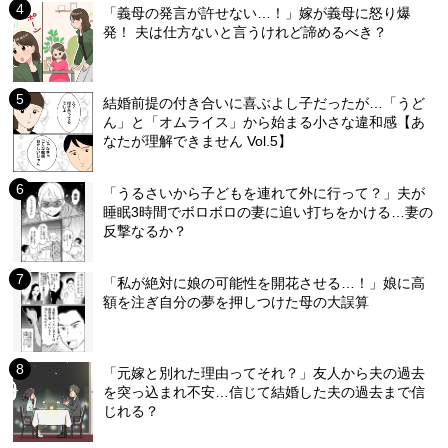
「義母の発言が許せない…！」嫁が義母に怒り爆
発！ 夫は仕方ないと言うけれど諦めるべき？
結婚前提の付き合いに喜ぶよし子だったが…「うど
ん」と「オムライス」から始まる小さな違和感【あ
なたが理解できません Vol.5】
「うるさいから子どもを連れて外に行って？」夫が
睡眠3時間でボロボロの妻に追い打ちをかける…妻の
反撃なるか？
「私が絶対に娘の可能性を開花させる…！」娘に高
額を注ぎ自分の夢を押しつけた母の大誤算
「元嫁と別れた理由ってそれ？」友人から夫の過去
を突っ込まれ不安…信じて結婚した夫の過去まで信
じれる？