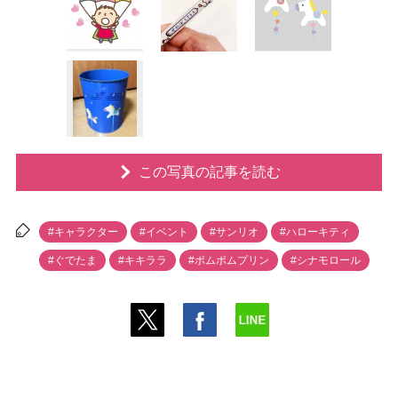
この写真の記事を読む
#キャラクター
#イベント
#サンリオ
#ハローキティ
#ぐでたま
#キキララ
#ポムポムプリン
#シナモロール