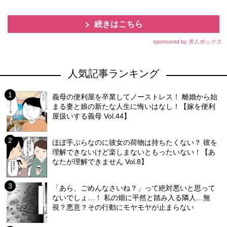
続きはこちら
sponsored by 求人ボックス
人気記事ランキング
義母の便利屋を卒業してノーストレス！ 離婚から始
まる妻と娘の新たな人生に悔いはなし！【嫁を便利
屋扱いする義母 Vol.44】
ほぼ手ぶらなのに彼女の荷物は持ちたくない？ 彼を
理解できないけど楽しまないともったいない！【あ
なたが理解できません Vol.8】
「あら、ごめんなさいね？」って絶対悪いと思って
ないでしょ…！ 私の畑に平然と踏み入る隣人…無
視？悪意？その行動にモヤモヤが止まらない