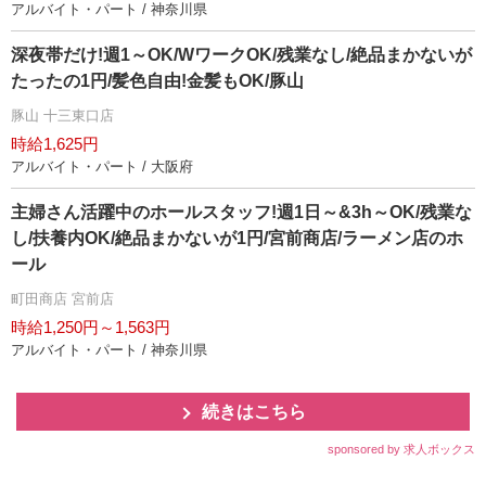
アルバイト・パート / 神奈川県
深夜帯だけ!週1～OK/WワークOK/残業なし/絶品まかないが
たったの1円/髪色自由!金髪もOK/豚山
豚山 十三東口店
時給1,625円
アルバイト・パート / 大阪府
主婦さん活躍中のホールスタッフ!週1日～&3h～OK/残業な
し/扶養内OK/絶品まかないが1円/宮前商店/ラーメン店のホ
ール
町田商店 宮前店
時給1,250円～1,563円
アルバイト・パート / 神奈川県
続きはこちら
sponsored by 求人ボックス