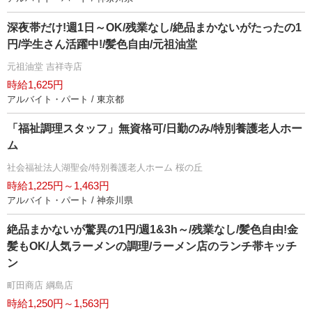
深夜帯だけ!週1日～OK/残業なし/絶品まかないがたったの1
円/学生さん活躍中!/髪色自由/元祖油堂
元祖油堂 吉祥寺店
時給1,625円
アルバイト・パート / 東京都
「福祉調理スタッフ」無資格可/日勤のみ/特別養護老人ホー
ム
社会福祉法人湖聖会/特別養護老人ホーム 桜の丘
時給1,225円～1,463円
アルバイト・パート / 神奈川県
絶品まかないが驚異の1円/週1&3h～/残業なし/髪色自由!金
髪もOK/人気ラーメンの調理/ラーメン店のランチ帯キッチ
ン
町田商店 綱島店
時給1,250円～1,563円