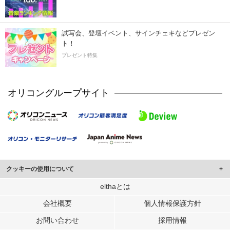
試写会、登壇イベント、サインチェキなどプレゼン
ト！
プレゼント特集
オリコングループサイト
クッキーの使用について
このサイトでは Cookie を使用して、ユーザーに合わせたコンテンツや広告の
elthaとは
表示、ソーシャル メディア機能の提供、広告の表示回数やクリック数の測定を
会社概要
個人情報保護方針
行っています。
また、ユーザーによるサイトの利用状況についても情報を収集し、ソーシャル
お問い合わせ
採用情報
メディアや広告配信、データ解析の各パートナーに提供しています。
各パートナーは、この情報とユーザーが各パートナーに提供した他の情報や、