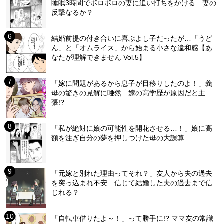
睡眠3時間でボロボロの妻に追い打ちをかける…妻の
反撃なるか？
結婚前提の付き合いに喜ぶよし子だったが…「うど
ん」と「オムライス」から始まる小さな違和感【あ
なたが理解できません Vol.5】
「嫁に問題があるから息子が目移りしたのよ！」義
母の驚きの見解に唖然…嫁の高学歴が原因だと主
張!?
「私が絶対に娘の可能性を開花させる…！」娘に高
額を注ぎ自分の夢を押しつけた母の大誤算
「元嫁と別れた理由ってそれ？」友人から夫の過去
を突っ込まれ不安…信じて結婚した夫の過去まで信
じれる？
「自転車借りたよ～！」って勝手に!? ママ友の常識