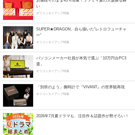
お値段そのまま45％増量！ファミマ夏の大盤振る舞
い
オリコンタイアップ特集
SUPER★DRAGON、自ら描いた”レトロフューチャ
ー”
オリコンタイアップ特集
パソコンメーカー社員が本気で選ぶ「10万円台PC3
選」
オリコンタイアップ特集
「別班のよう」腕時計で『VIVANT』の世界観再現
オリコンタイアップ特集
2026年7月夏ドラマも、注目作＆話題作が勢ぞろい！