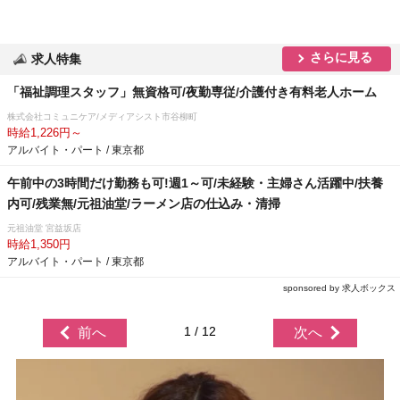
さらに見る
求人特集
「福祉調理スタッフ」無資格可/夜勤専従/介護付き有料老人ホーム
株式会社コミュニケア/メディアシスト市谷柳町
時給1,226円～
アルバイト・パート / 東京都
午前中の3時間だけ勤務も可!週1～可/未経験・主婦さん活躍中/扶養
内可/残業無/元祖油堂/ラーメン店の仕込み・清掃
元祖油堂 宮益坂店
時給1,350円
アルバイト・パート / 東京都
sponsored by 求人ボックス
1 / 12
前へ
次へ