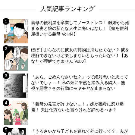
人気記事ランキング
義母の便利屋を卒業してノーストレス！ 離婚から始
まる妻と娘の新たな人生に悔いはなし！【嫁を便利
屋扱いする義母 Vol.44】
ほぼ手ぶらなのに彼女の荷物は持ちたくない？ 彼を
理解できないけど楽しまないともったいない！【あ
なたが理解できません Vol.8】
「あら、ごめんなさいね？」って絶対悪いと思って
ないでしょ…！ 私の畑に平然と踏み入る隣人…無
視？悪意？その行動にモヤモヤが止まらない
「義母の発言が許せない…！」嫁が義母に怒り爆
発！ 夫は仕方ないと言うけれど諦めるべき？
「うるさいから子どもを連れて外に行って？」夫が