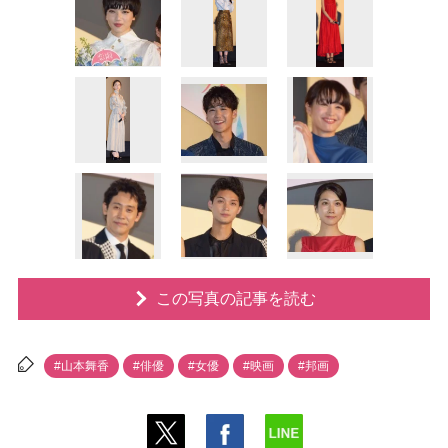
この写真の記事を読む
#山本舞香
#俳優
#女優
#映画
#邦画