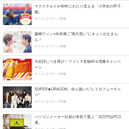
マクドナルドが40年にわたり支える「小学生の甲子
園」
オリコンタイアップ特集
森崎ウィン×向井康二“両片思い”にキュンが止まら
ん！
オリコンタイアップ特集
大好評につき再び！ファミマ名物45％増量キャンペ
ーン
オリコンタイアップ特集
SUPER★DRAGON、自ら描いた”レトロフューチャ
ー”
オリコンタイアップ特集
パソコンメーカー社員が本気で選ぶ「10万円台PC3
選」