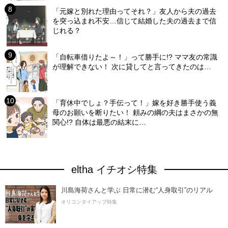
「元嫁と別れた理由ってそれ？」友人から夫の過去
を突っ込まれ不安…信じて結婚した夫の過去まで信
じれる？
「自転車借りたよ～！」って勝手に!? ママ友の常識
が理解できない！ 次に貸してと言ってきたのは…
「育休中でしょ？手伝って！」嫁を好き勝手使う義
母のお願いを断りたい！ 頼みの綱の夫はまさかの無
関心!? 自体は最悪の結末に…
eltha イチオシ特集
川島海荷さんと学ぶ 日常に潜む“人身取引”のリアル
オリコンタイアップ特集