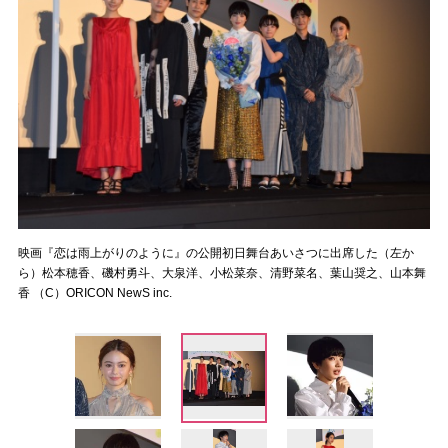
映画『恋は雨上がりのように』の公開初日舞台あいさつに出席した（左か
ら）松本穂香、磯村勇斗、大泉洋、小松菜奈、清野菜名、葉山奨之、山本舞
香 （C）ORICON NewS inc.