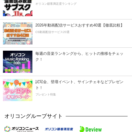
オリコン顧客満足度ランキング
2026年動画配信サービスおすすめ40選【徹底比較】
CS動画配信サービス20選
毎週の音楽ランキングから、ヒットの推移をチェッ
ク！
試写会、登壇イベント、サインチェキなどプレゼン
ト！
プレゼント特集
オリコングループサイト