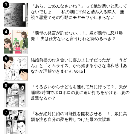
「あら、ごめんなさいね？」って絶対悪いと思って
ないでしょ…！ 私の畑に平然と踏み入る隣人…無
視？悪意？その行動にモヤモヤが止まらない
「義母の発言が許せない…！」嫁が義母に怒り爆
発！ 夫は仕方ないと言うけれど諦めるべき？
結婚前提の付き合いに喜ぶよし子だったが…「うど
ん」と「オムライス」から始まる小さな違和感【あ
なたが理解できません Vol.5】
「うるさいから子どもを連れて外に行って？」夫が
睡眠3時間でボロボロの妻に追い打ちをかける…妻の
反撃なるか？
「私が絶対に娘の可能性を開花させる…！」娘に高
額を注ぎ自分の夢を押しつけた母の大誤算