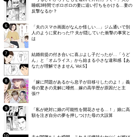
睡眠3時間でボロボロの妻に追い打ちをかける…妻の
反撃なるか？
「夫のスマホ画面がなんか怪しい…」ジム通いで別
人のように変わった!? 夫が隠していた衝撃の事実と
は
結婚前提の付き合いに喜ぶよし子だったが…「うど
ん」と「オムライス」から始まる小さな違和感【あ
なたが理解できません Vol.5】
「嫁に問題があるから息子が目移りしたのよ！」義
母の驚きの見解に唖然…嫁の高学歴が原因だと主
張!?
「私が絶対に娘の可能性を開花させる…！」娘に高
額を注ぎ自分の夢を押しつけた母の大誤算