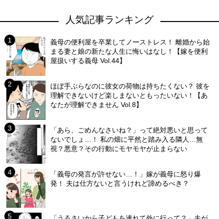
人気記事ランキング
義母の便利屋を卒業してノーストレス！ 離婚から始
まる妻と娘の新たな人生に悔いはなし！【嫁を便利
屋扱いする義母 Vol.44】
ほぼ手ぶらなのに彼女の荷物は持ちたくない？ 彼を
理解できないけど楽しまないともったいない！【あ
なたが理解できません Vol.8】
「あら、ごめんなさいね？」って絶対悪いと思って
ないでしょ…！ 私の畑に平然と踏み入る隣人…無
視？悪意？その行動にモヤモヤが止まらない
「義母の発言が許せない…！」嫁が義母に怒り爆
発！ 夫は仕方ないと言うけれど諦めるべき？
「うるさいから子どもを連れて外に行って？」夫が