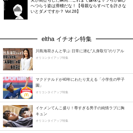
夫が闇堕ちした瞬間…これまで嫌味なヤツらが媚び
へつらう姿は滑稽だな！【母親ならすべてを許さな
いとダメですか？ Vol.28】
eltha イチオシ特集
川島海荷さんと学ぶ 日常に潜む“人身取引”のリアル
オリコンタイアップ特集
マクドナルドが40年にわたり支える「小学生の甲子
園」
オリコンタイアップ特集
イケメンてんこ盛り！尊すぎる男子の純情ラブに胸
キュン
オリコンタイアップ特集