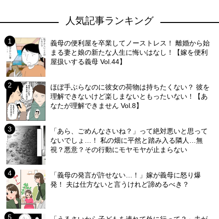
人気記事ランキング
義母の便利屋を卒業してノーストレス！ 離婚から始
まる妻と娘の新たな人生に悔いはなし！【嫁を便利
屋扱いする義母 Vol.44】
ほぼ手ぶらなのに彼女の荷物は持ちたくない？ 彼を
理解できないけど楽しまないともったいない！【あ
なたが理解できません Vol.8】
「あら、ごめんなさいね？」って絶対悪いと思って
ないでしょ…！ 私の畑に平然と踏み入る隣人…無
視？悪意？その行動にモヤモヤが止まらない
「義母の発言が許せない…！」嫁が義母に怒り爆
発！ 夫は仕方ないと言うけれど諦めるべき？