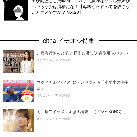
夫が闇堕ちした瞬間…これまで嫌味なヤツらが媚び
へつらう姿は滑稽だな！【母親ならすべてを許さな
いとダメですか？ Vol.28】
eltha イチオシ特集
川島海荷さんと学ぶ 日常に潜む“人身取引”のリアル
オリコンタイアップ特集
マクドナルドが40年にわたり支える「小学生の甲子
園」
オリコンタイアップ特集
向井康二イケメンすぎ！純愛『（LOVE SONG）』
オリコンタイアップ特集