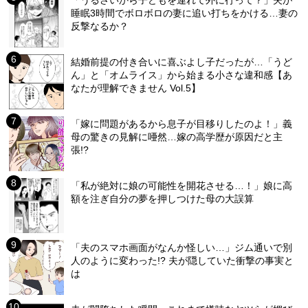
「うるさいから子どもを連れて外に行って？」夫が
睡眠3時間でボロボロの妻に追い打ちをかける…妻の
反撃なるか？
結婚前提の付き合いに喜ぶよし子だったが…「うど
ん」と「オムライス」から始まる小さな違和感【あ
なたが理解できません Vol.5】
「嫁に問題があるから息子が目移りしたのよ！」義
母の驚きの見解に唖然…嫁の高学歴が原因だと主
張!?
「私が絶対に娘の可能性を開花させる…！」娘に高
額を注ぎ自分の夢を押しつけた母の大誤算
「夫のスマホ画面がなんか怪しい…」ジム通いで別
人のように変わった!? 夫が隠していた衝撃の事実と
は