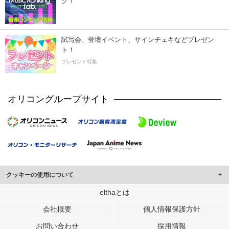
ク！
試写会、登壇イベント、サインチェキなどプレゼン
ト！
プレゼント特集
オリコングループサイト
クッキーの使用について
このサイトでは Cookie を使用して、ユーザーに合わせたコンテンツや広告の
elthaとは
表示、ソーシャル メディア機能の提供、広告の表示回数やクリック数の測定を
会社概要
個人情報保護方針
行っています。
また、ユーザーによるサイトの利用状況についても情報を収集し、ソーシャル
お問い合わせ
採用情報
メディアや広告配信、データ解析の各パートナーに提供しています。