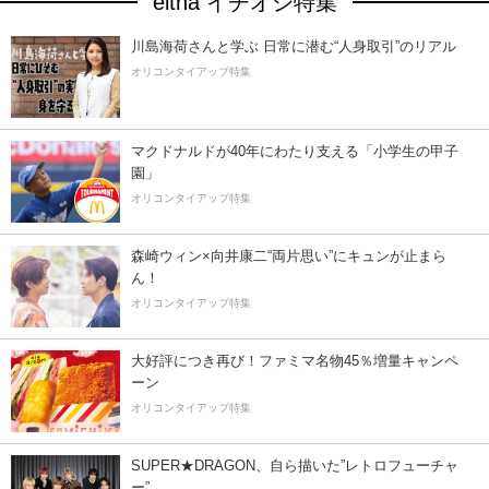
eltha イチオシ特集
川島海荷さんと学ぶ 日常に潜む“人身取引”のリアル
オリコンタイアップ特集
マクドナルドが40年にわたり支える「小学生の甲子
園」
オリコンタイアップ特集
森崎ウィン×向井康二“両片思い”にキュンが止まら
ん！
オリコンタイアップ特集
大好評につき再び！ファミマ名物45％増量キャンペ
ーン
オリコンタイアップ特集
SUPER★DRAGON、自ら描いた”レトロフューチャ
ー”