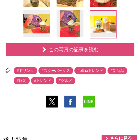
この写真の記事を読む
#ドリンク
#スターバックス
#elthaトレンド
#新商品
#限定
#トレンド
#グルメ
さらに見る
求人特集