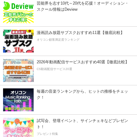
芸能界を志す10代～20代を応援！オーディション・
スクール情報はDeview
漫画読み放題サブスクおすすめ11選【徹底比較】
オリコン顧客満足度ランキング
2026年動画配信サービスおすすめ40選【徹底比較】
CS動画配信サービス20選
毎週の音楽ランキングから、ヒットの推移をチェッ
ク！
試写会、登壇イベント、サインチェキなどプレゼン
ト！
プレゼント特集