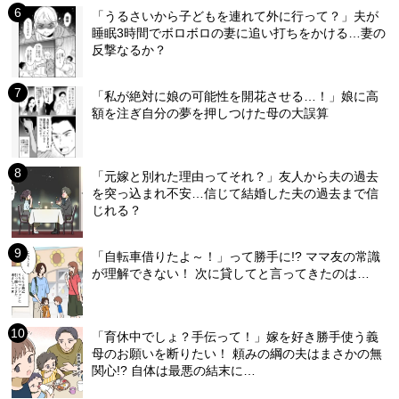
「うるさいから子どもを連れて外に行って？」夫が
睡眠3時間でボロボロの妻に追い打ちをかける…妻の
反撃なるか？
「私が絶対に娘の可能性を開花させる…！」娘に高
額を注ぎ自分の夢を押しつけた母の大誤算
「元嫁と別れた理由ってそれ？」友人から夫の過去
を突っ込まれ不安…信じて結婚した夫の過去まで信
じれる？
「自転車借りたよ～！」って勝手に!? ママ友の常識
が理解できない！ 次に貸してと言ってきたのは…
「育休中でしょ？手伝って！」嫁を好き勝手使う義
母のお願いを断りたい！ 頼みの綱の夫はまさかの無
関心!? 自体は最悪の結末に…