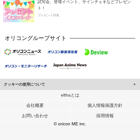
試写会、登壇イベント、サインチェキなどプレゼン
ト！
プレゼント特集
オリコングループサイト
クッキーの使用について
このサイトでは Cookie を使用して、ユーザーに合わせたコンテンツや広告の
elthaとは
表示、ソーシャル メディア機能の提供、広告の表示回数やクリック数の測定を
会社概要
個人情報保護方針
行っています。
また、ユーザーによるサイトの利用状況についても情報を収集し、ソーシャル
お問い合わせ
採用情報
メディアや広告配信、データ解析の各パートナーに提供しています。
各パートナーは、この情報とユーザーが各パートナーに提供した他の情報や、
© oricon ME inc.
ユーザーが各パートナーのサービスを使用したときに収集した他の情報を組み
合わせて使用することがあります。