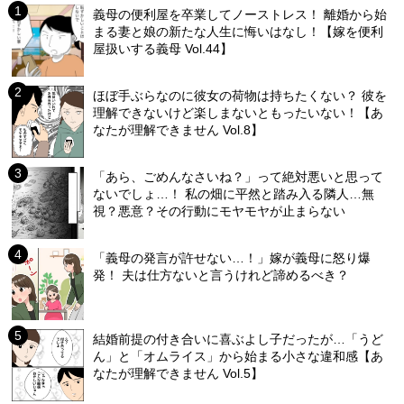
義母の便利屋を卒業してノーストレス！ 離婚から始
まる妻と娘の新たな人生に悔いはなし！【嫁を便利
屋扱いする義母 Vol.44】
ほぼ手ぶらなのに彼女の荷物は持ちたくない？ 彼を
理解できないけど楽しまないともったいない！【あ
なたが理解できません Vol.8】
「あら、ごめんなさいね？」って絶対悪いと思って
ないでしょ…！ 私の畑に平然と踏み入る隣人…無
視？悪意？その行動にモヤモヤが止まらない
「義母の発言が許せない…！」嫁が義母に怒り爆
発！ 夫は仕方ないと言うけれど諦めるべき？
結婚前提の付き合いに喜ぶよし子だったが…「うど
ん」と「オムライス」から始まる小さな違和感【あ
なたが理解できません Vol.5】