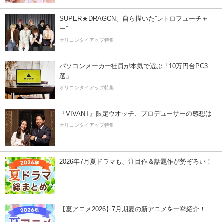
SUPER★DRAGON、自ら描いた”レトロフューチャ
ー”
オリコンタイアップ特集
パソコンメーカー社員が本気で選ぶ「10万円台PC3
選」
オリコンタイアップ特集
『VIVANT』限定ウオッチ、プロデューサーの感想は
オリコンタイアップ特集
2026年7月夏ドラマも、注目作＆話題作が勢ぞろい！
【夏アニメ2026】7月期夏の新アニメを一挙紹介！