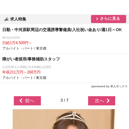
さらに見る
求人特集
日勤・中河原駅周辺の交通誘導警備員/入社祝い金あり/週1日～OK
株式会社MSK
日給1万4,500円～
アルバイト・パート / 東京都
障がい者採用/事務補助スタッフ
社会医療法人神鋼記念会神鋼記念病院
年収211万円～268万円
アルバイト・パート / 東京都
sponsored by 求人ボックス
3 / 7
前へ
次へ