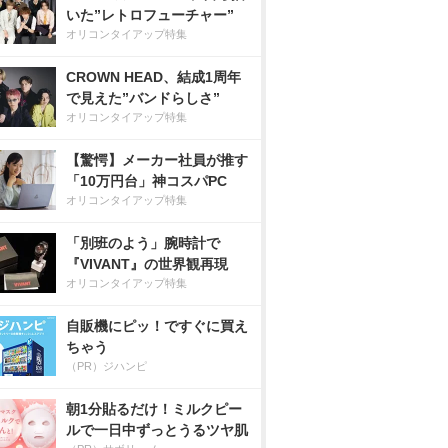
いた”レトロフューチャー”
オリコンタイアップ特集
CROWN HEAD、結成1周年
で見えた”バンドらしさ”
オリコンタイアップ特集
【驚愕】メーカー社員が推す
「10万円台」神コスパPC
オリコンタイアップ特集
「別班のよう」腕時計で
『VIVANT』の世界観再現
オリコンタイアップ特集
自販機にピッ！ですぐに買え
ちゃう
（PR）ジハンピ
朝1分貼るだけ！ミルクピー
ルで一日中ずっとうるツヤ肌