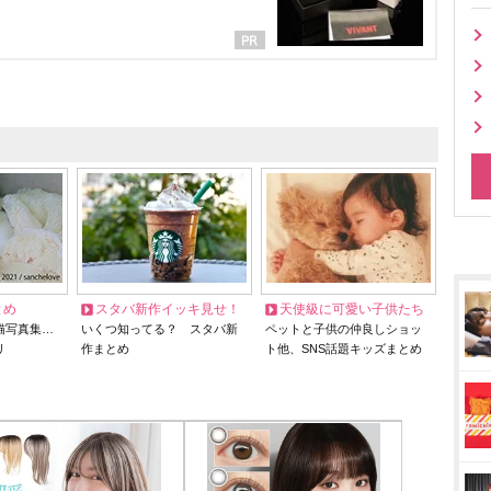
とめ
スタバ新作イッキ見せ！
天使級に可愛い子供たち
猫写真集…
いくつ知ってる？ スタバ新
ペットと子供の仲良しショッ
リ
作まとめ
ト他、SNS話題キッズまとめ