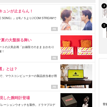
にキュンが止まらん！
ONG）』が8／５よりJ:COM STREAMで
マ夏の大盤振る舞い
ートの人気企画「お値段そのまま おかわり
催！
選」とは？
で、マウスコンピューターの製品担当者が用
表現した腕時計登場
登
ラボレーションウオッチを製作。ドラマプロデ