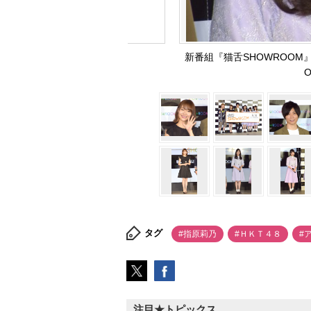
新番組『猫舌SHOWROOM
O
タグ
#指原莉乃
#ＨＫＴ４８
#
注目★トピックス