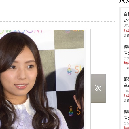
求
自
い
U
時給
派遣
調
ス
ア
時給
アル
部
込
mo
時給
派遣
調
ス
名
時給