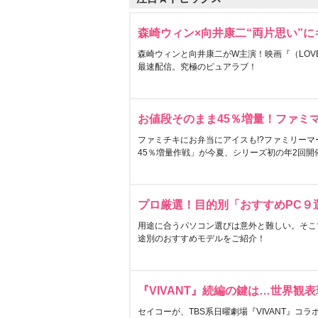
森崎ウィン×向井康二“両片思い”
森崎ウィンと向井康二がW主演！映画『（LOVE S
最速配信。究極のピュアラブ！
お値段そのまま45％増量！ファミ
ファミチキにお弁当にアイスも!?ファミリーマ
45％増量作戦」が今夏、シリーズ初の年2回開
プロ厳選！目的別「おすすめPC９
用途に合うパソコン選びは意外と難しい。そこ
途別のおすすめモデルをご紹介！
『VIVANT』続編の鍵は…世界観
セイコーが、TBS系日曜劇場『VIVANT』コ