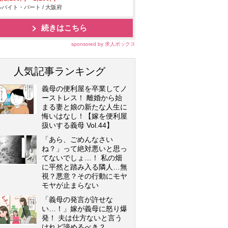
バイト・パート / 大阪府
続きはこちら
sponsored by 求人ボックス
人気記事ランキング
義母の便利屋を卒業してノ
ーストレス！ 離婚から始
まる妻と娘の新たな人生に
悔いはなし！【嫁を便利屋
扱いする義母 Vol.44】
「あら、ごめんなさい
ね？」って絶対悪いと思っ
てないでしょ…！ 私の畑
に平然と踏み入る隣人…無
視？悪意？その行動にモヤ
モヤが止まらない
「義母の発言が許せな
い…！」嫁が義母に怒り爆
発！ 夫は仕方ないと言う
けれど諦めるべき？