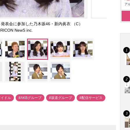
アル
』発表会に参加した乃木坂46・新内眞衣 （C）
RICON NewS inc.
アイドル
#AKBグループ
#坂道グループ
#配信サービス