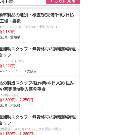
人特集
さらに見る
動車製品の選別・検査/寮完備/日勤/日払
/工場・製造
Tエージェント株式会社AGT東海第一CU
1,180円
社員 / 愛知県
理補助スタッフ・無資格可の調理師/調理
タッフ
プリシェイト加島
1,227円～
バイト・パート / 大阪府
品の製造スタッフ/軽作業/即日入寮/住み
み/寮完備/8割入寮希望者
ve on株式会社
1,800円～2,250円
社員 / 大阪府
理補助スタッフ・無資格可の調理師/調理
タッフ
阪食品株式会社 さいわいこども園内の厨房
1,180円～1,280円