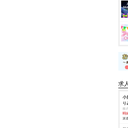
求
小
り
株
時給
派遣