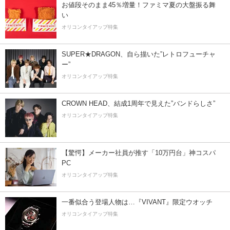
お値段そのまま45％増量！ファミマ夏の大盤振る舞
い
オリコンタイアップ特集
SUPER★DRAGON、自ら描いた”レトロフューチャ
ー”
オリコンタイアップ特集
CROWN HEAD、結成1周年で見えた”バンドらしさ”
オリコンタイアップ特集
【驚愕】メーカー社員が推す「10万円台」神コスパ
PC
オリコンタイアップ特集
一番似合う登場人物は…『VIVANT』限定ウオッチ
オリコンタイアップ特集