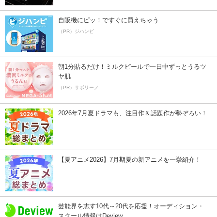
自販機にピッ！ですぐに買えちゃう
（PR）ジハンピ
朝1分貼るだけ！ミルクピールで一日中ずっとうるツ
ヤ肌
（PR）サボリーノ
2026年7月夏ドラマも、注目作＆話題作が勢ぞろい！
【夏アニメ2026】7月期夏の新アニメを一挙紹介！
芸能界を志す10代～20代を応援！オーディション・
スクール情報はDeview