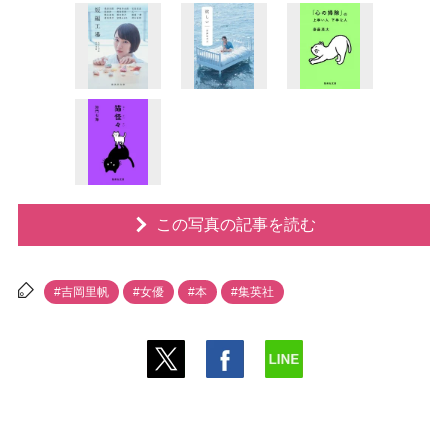
この写真の記事を読む
#吉岡里帆
#女優
#本
#集英社