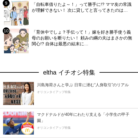
「自転車借りたよ～！」って勝手に!? ママ友の常識
が理解できない！ 次に貸してと言ってきたのは…
「育休中でしょ？手伝って！」嫁を好き勝手使う義
母のお願いを断りたい！ 頼みの綱の夫はまさかの無
関心!? 自体は最悪の結末に…
eltha イチオシ特集
川島海荷さんと学ぶ 日常に潜む“人身取引”のリアル
オリコンタイアップ特集
マクドナルドが40年にわたり支える「小学生の甲子
園」
オリコンタイアップ特集