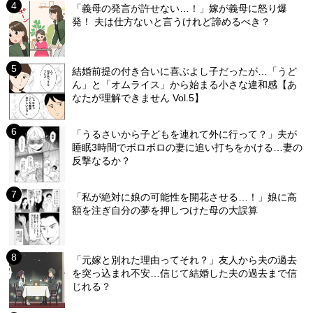
「義母の発言が許せない…！」嫁が義母に怒り爆
発！ 夫は仕方ないと言うけれど諦めるべき？
結婚前提の付き合いに喜ぶよし子だったが…「うど
ん」と「オムライス」から始まる小さな違和感【あ
なたが理解できません Vol.5】
「うるさいから子どもを連れて外に行って？」夫が
睡眠3時間でボロボロの妻に追い打ちをかける…妻の
反撃なるか？
「私が絶対に娘の可能性を開花させる…！」娘に高
額を注ぎ自分の夢を押しつけた母の大誤算
「元嫁と別れた理由ってそれ？」友人から夫の過去
を突っ込まれ不安…信じて結婚した夫の過去まで信
じれる？