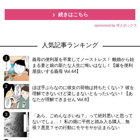
続きはこちら
sponsored by 求人ボックス
人気記事ランキング
義母の便利屋を卒業してノーストレス！ 離婚から始
まる妻と娘の新たな人生に悔いはなし！【嫁を便利
屋扱いする義母 Vol.44】
ほぼ手ぶらなのに彼女の荷物は持ちたくない？ 彼を
理解できないけど楽しまないともったいない！【あ
なたが理解できません Vol.8】
「あら、ごめんなさいね？」って絶対悪いと思って
ないでしょ…！ 私の畑に平然と踏み入る隣人…無
視？悪意？その行動にモヤモヤが止まらない