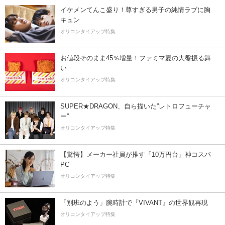
イケメンてんこ盛り！尊すぎる男子の純情ラブに胸
キュン
オリコンタイアップ特集
お値段そのまま45％増量！ファミマ夏の大盤振る舞
い
オリコンタイアップ特集
SUPER★DRAGON、自ら描いた”レトロフューチャ
ー”
オリコンタイアップ特集
【驚愕】メーカー社員が推す「10万円台」神コスパ
PC
オリコンタイアップ特集
「別班のよう」腕時計で『VIVANT』の世界観再現
オリコンタイアップ特集