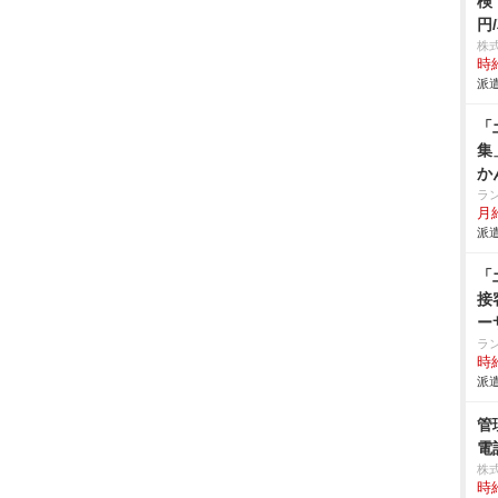
検
円
株
時給
派遣
「
集
か
ラ
月
派遣
「
接
ー
ラ
時給
派遣
管
電
株
時給