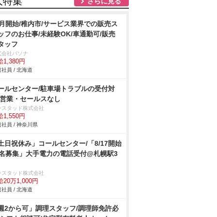
人特集
さらに見る
9月開始/稚内市/サービス業界での販売ス
ッフのお仕事/未経験OK/車通勤可/販売
タッフ
式会社パソナ
1,380円
社員 / 北海道
ールセンター/駐車場トラブルの受付対
/営業・セールスなし
ンスタッド株式会社
1,550円
社員 / 神奈川県
土日祝休み」コールセンター/「8/17開始
5名募集」大手電力の電話受付@札幌駅3
ンスタッド株式会社
20万1,000円
社員 / 北海道
週2から可」調理スタッフ/調理師免許必