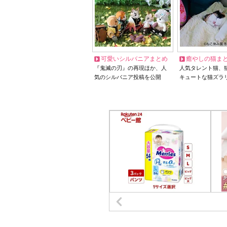
可愛いシルバニアまとめ
癒やしの猫ま
『鬼滅の刃』の再現ほか、人
人気タレント猫、
気のシルバニア投稿を公開
キュートな猫ズラ