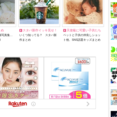
とめ
スタバ新作イッキ見せ！
天使級に可愛い子供たち
猫写真集…
いくつ知ってる？ スタバ新
ペットと子供の仲良しショッ
リ
作まとめ
ト他、SNS話題キッズまとめ