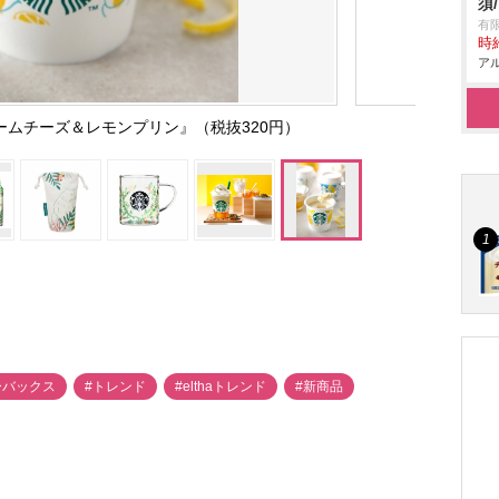
須
有
時給
アル
ームチーズ＆レモンプリン』（税抜320円）
ーバックス
#トレンド
#elthaトレンド
#新商品