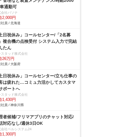
・管理など装置メンテナンス/時給2000
/車通勤可
式会社パソナ
2,000円
社員 / 北海道
土日祝休み」コールセンター/「2名募
」複合機の点検受付 システム入力で完結
んたん
ンスタッド株式会社
給26万円
社員 / 大阪府
土日祝休み」コールセンター/立ち仕事の
客は疲れた…コミュ力活かしてカスタマ
サポートへ
ンスタッド株式会社
1,430円
社員 / 神奈川県
理者候補/フリマアプリのチャット対応/
話対応なし/週休3日OK
式会社ベルシステム24
1,300円