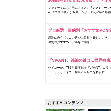
お値段そのまま45％増量！ファミ
ファミチキにお弁当にアイスも!?ファミリーマ
45％増量作戦」が今夏、シリーズ初の年2回開
プロ厳選！目的別「おすすめPC９
用途に合うパソコン選びは意外と難しい。そこ
途別のおすすめモデルをご紹介！
『VIVANT』続編の鍵は…世界観
セイコーが、TBS系日曜劇場『VIVANT』コ
ューサーとセイコー担当者が魅力を解説する。
おすすめコンテンツ