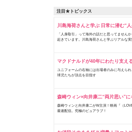
注目★トピックス
川島海荷さんと学ぶ 日常に潜む“人
「人身取引」って海外の話だと思ってませんか
起きています。川島海荷さんと学ぶリアルな実
マクドナルドが40年にわたり支え
ユニフォームの右袖には出場者のみに与えられ
球児たちが頂点を目指す
森崎ウィン×向井康二“両片思い”
森崎ウィンと向井康二がW主演！映画『（LOVE S
最速配信。究極のピュアラブ！