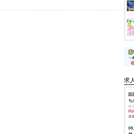
求
設
ち
株
時給
派遣
0