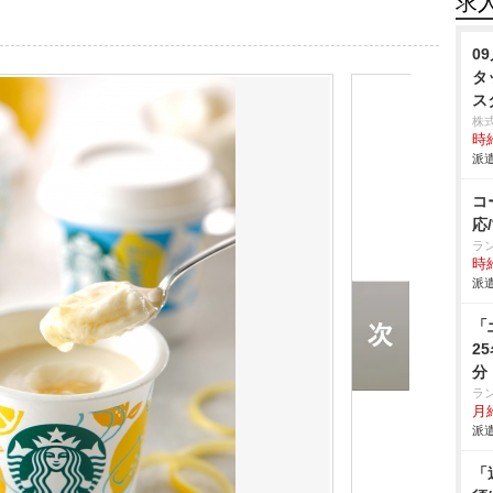
求
0
タ
ス
株
時給
派遣
コ
応
ラ
時給
派遣
「
2
分
ラ
月給
派遣
「