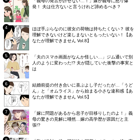
「義母の発言が許せない…！」嫁が義母に怒り爆
発！ 夫は仕方ないと言うけれど諦めるべき？
ほぼ手ぶらなのに彼女の荷物は持ちたくない？ 彼を
理解できないけど楽しまないともったいない！【あ
なたが理解できません Vol.8】
「夫のスマホ画面がなんか怪しい…」ジム通いで別
人のように変わった!? 夫が隠していた衝撃の事実と
は
結婚前提の付き合いに喜ぶよし子だったが…「うど
ん」と「オムライス」から始まる小さな違和感【あ
なたが理解できません Vol.5】
「嫁に問題があるから息子が目移りしたのよ！」義
母の驚きの見解に唖然…嫁の高学歴が原因だと主
張!?