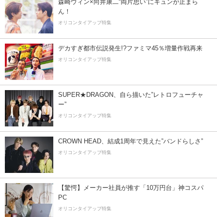
森崎ウィン×向井康二“両片思い”にキュンが止まら
ん！
オリコンタイアップ特集
デカすぎ都市伝説発生!?ファミマ45％増量作戦再来
オリコンタイアップ特集
SUPER★DRAGON、自ら描いた”レトロフューチャ
ー”
オリコンタイアップ特集
CROWN HEAD、結成1周年で見えた”バンドらしさ”
オリコンタイアップ特集
【驚愕】メーカー社員が推す「10万円台」神コスパ
PC
オリコンタイアップ特集