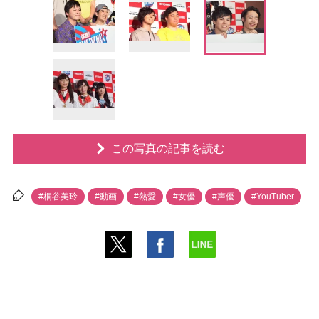
この写真の記事を読む
#桐谷美玲
#動画
#熱愛
#女優
#声優
#YouTuber