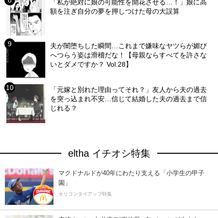
「私が絶対に娘の可能性を開花させる…！」娘に高
額を注ぎ自分の夢を押しつけた母の大誤算
夫が闇堕ちした瞬間…これまで嫌味なヤツらが媚び
へつらう姿は滑稽だな！【母親ならすべてを許さな
いとダメですか？ Vol.28】
「元嫁と別れた理由ってそれ？」友人から夫の過去
を突っ込まれ不安…信じて結婚した夫の過去まで信
じれる？
eltha イチオシ特集
マクドナルドが40年にわたり支える「小学生の甲子
園」
オリコンタイアップ特集