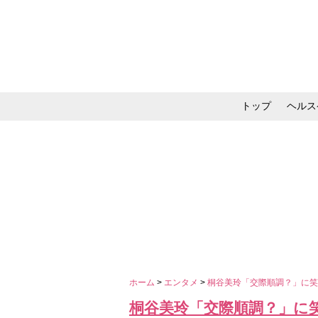
トップ
ヘルス
メイク・コスメ・スキ
ホーム
>
エンタメ
>
桐谷美玲「交際順調？」に
桐谷美玲「交際順調？」に