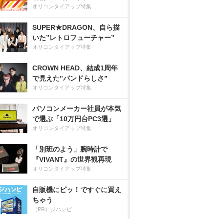
オリコンタイアップ特集
SUPER★DRAGON、自ら描
いた”レトロフューチャー”
オリコンタイアップ特集
CROWN HEAD、結成1周年
で見えた”バンドらしさ”
オリコンタイアップ特集
パソコンメーカー社員が本気
で選ぶ「10万円台PC3選」
オリコンタイアップ特集
「別班のよう」腕時計で
『VIVANT』の世界観再現
オリコンタイアップ特集
自販機にピッ！ですぐに買え
ちゃう
（PR）ジハンピ