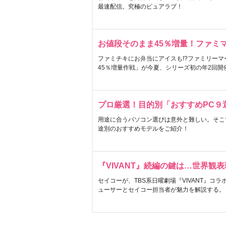
最速配信。究極のピュアラブ！
お値段そのまま45％増量！ファミ
ファミチキにお弁当にアイスも!?ファミリーマ
45％増量作戦」が今夏、シリーズ初の年2回開
プロ厳選！目的別「おすすめPC９
用途に合うパソコン選びは意外と難しい。そこ
途別のおすすめモデルをご紹介！
『VIVANT』続編の鍵は…世界観
セイコーが、TBS系日曜劇場『VIVANT』コ
ューサーとセイコー担当者が魅力を解説する。