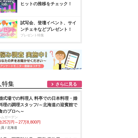
ヒットの推移をチェック！
試写会、登壇イベント、サイ
ンチェキなどプレゼント！
プレゼント特集
人特集
さらに見る
婚式場での料理人 料亭での日本料理・婚
料理の調理スタッフ/～北海道の迎賓館で
食のプロへ～
ルムガーデン
25万円～27万8,800円
員 / 北海道