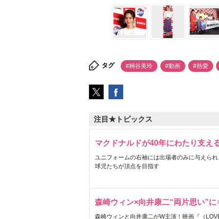
タグ
#桐谷美玲
#動画
#熱愛
注目★トピックス
マクドナルドが40年にわたり支え
ユニフォームの右袖には出場者のみに与えられ
球児たちが頂点を目指す
森崎ウィン×向井康二“両片思い”
森崎ウィンと向井康二がW主演！映画『（LOVE S