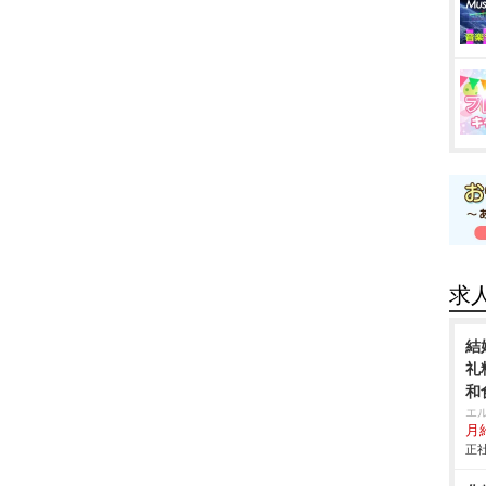
求
結
礼
和
エ
月給
正社