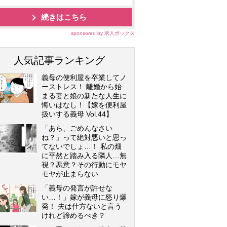
続きはこちら
sponsored by 求人ボックス
人気記事ランキング
義母の便利屋を卒業してノ
ーストレス！ 離婚から始
まる妻と娘の新たな人生に
悔いはなし！【嫁を便利屋
扱いする義母 Vol.44】
「あら、ごめんなさい
ね？」って絶対悪いと思っ
てないでしょ…！ 私の畑
に平然と踏み入る隣人…無
視？悪意？その行動にモヤ
モヤが止まらない
「義母の発言が許せな
い…！」嫁が義母に怒り爆
発！ 夫は仕方ないと言う
けれど諦めるべき？