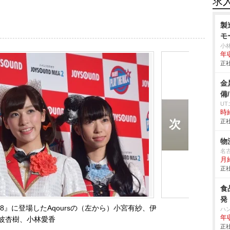
求
製
モ
小
年
正社
金
備
U
時給
正社
物
名
月
正社
食
発
 2018』に登場したAqoursの（左から）小宮有紗、伊
ハ
年
波杏樹、小林愛香
正社