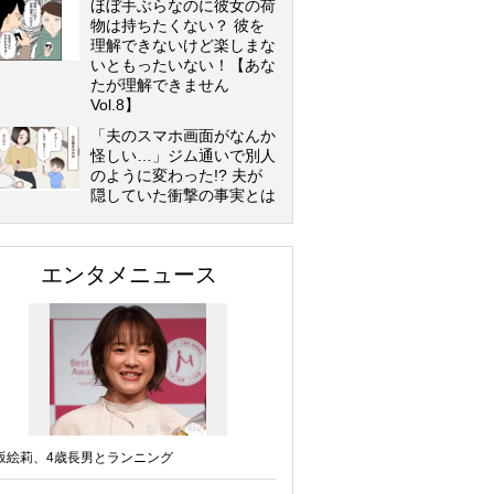
ほぼ手ぶらなのに彼女の荷
物は持ちたくない？ 彼を
理解できないけど楽しまな
いともったいない！【あな
たが理解できません
Vol.8】
「夫のスマホ画面がなんか
怪しい…」ジム通いで別人
のように変わった!? 夫が
隠していた衝撃の事実とは
エンタメニュース
坂絵莉、4歳長男とランニング