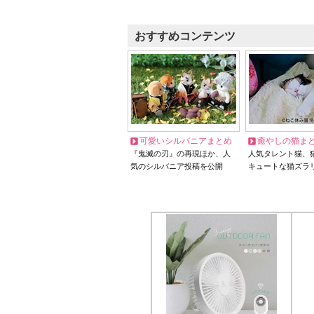
おすすめコンテンツ
可愛いシルバニアまとめ
癒やしの猫ま
『鬼滅の刃』の再現ほか、人
人気タレント猫、
気のシルバニア投稿を公開
キュートな猫ズラ