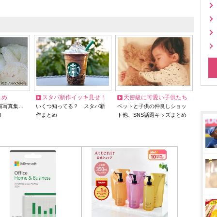
とめ
スタバ新作イッキ見せ！
天使級に可愛い子供たち
猫写真集…
いくつ知ってる？ スタバ新
ペットと子供の仲良しショッ
リ
作まとめ
ト他、SNS話題キッズまとめ