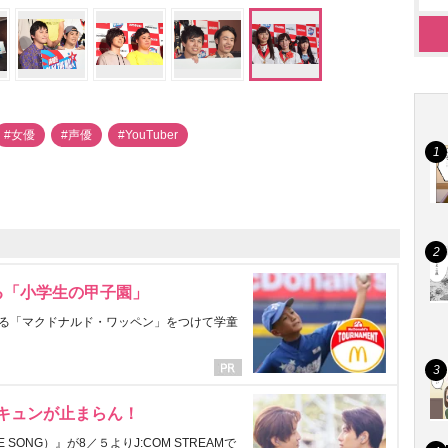
#女優
#声優
#YouTuber
る「小学生の甲子園」
る「マクドナルド・ワッペン」をつけて学童
にキュンが止まらん！
ONG）』が8／５よりJ:COM STREAMで