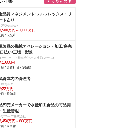
人特集
さらに見る
造品質マネジメント/フルフレックス・リ
ートあり
林製薬株式会社
収500万円～1,000万円
員 / 大阪府
属製品の機械オペレーション・加工/寮完
/日払い/工場・製造
Tエージェント株式会社AGT東海第一CU
1,600円
員 / 派遣社員 / 愛知県
流倉庫内の管理者
古屋営業所
給22万円～
員 / 愛知県
品卸売メーカーで水産加工食品の商品開
・生産管理
ンワフーズ株式会社
収450万円～800万円
員 / 東京都