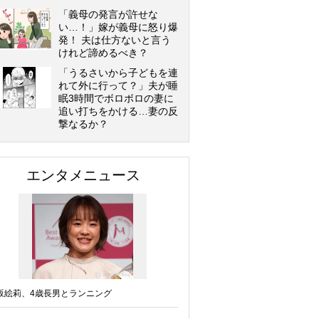
「義母の発言が許せな
い…！」嫁が義母に怒り爆
発！ 夫は仕方ないと言う
けれど諦めるべき？
「うるさいから子どもを連
れて外に行って？」夫が睡
眠3時間でボロボロの妻に
追い打ちをかける…妻の反
撃なるか？
エンタメニュース
坂絵莉、4歳長男とランニング