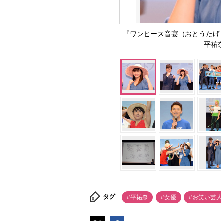
『ワンピース音宴（おとうたげ
平祐奈
タグ
#平祐奈
#女優
#お笑い芸