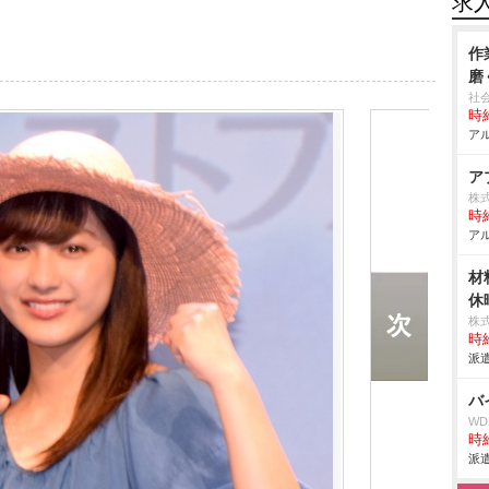
求
作
磨
社
時給
アル
ア
株
時給
アル
材
休
株
時給
派遣
バ
W
時給
派遣