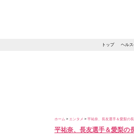
トップ
ヘルス
メイク・コスメ・スキ
ホーム
>
エンタメ
>
平祐奈、長友選手＆愛梨の
平祐奈、長友選手＆愛梨の