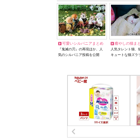
可愛いシルバニアまとめ
癒やしの猫ま
『鬼滅の刃』の再現ほか、人
人気タレント猫、
気のシルバニア投稿を公開
キュートな猫ズラ