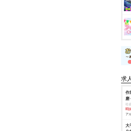
求
作
磨
社
時給
アル
大