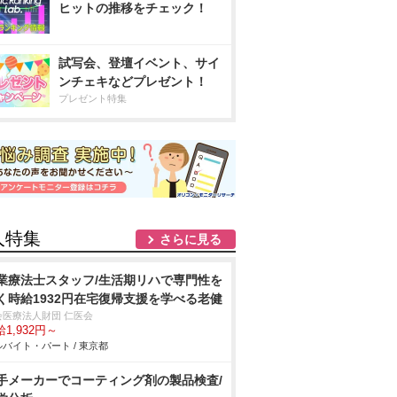
ヒットの推移をチェック！
試写会、登壇イベント、サイ
ンチェキなどプレゼント！
プレゼント特集
人特集
さらに見る
業療法士スタッフ/生活期リハで専門性を
く時給1932円在宅復帰支援を学べる老健
会医療法人財団 仁医会
1,932円～
バイト・パート / 東京都
手メーカーでコーティング剤の製品検査/