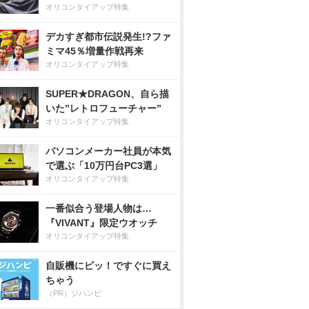
オリコンタイアップ特集
デカすぎ都市伝説発生!?ファ
ミマ45％増量作戦再来
オリコンタイアップ特集
SUPER★DRAGON、自ら描
いた”レトロフューチャー”
オリコンタイアップ特集
パソコンメーカー社員が本気
で選ぶ「10万円台PC3選」
オリコンタイアップ特集
一番似合う登場人物は…
『VIVANT』限定ウオッチ
オリコンタイアップ特集
自販機にピッ！ですぐに買え
ちゃう
（PR）ジハンピ