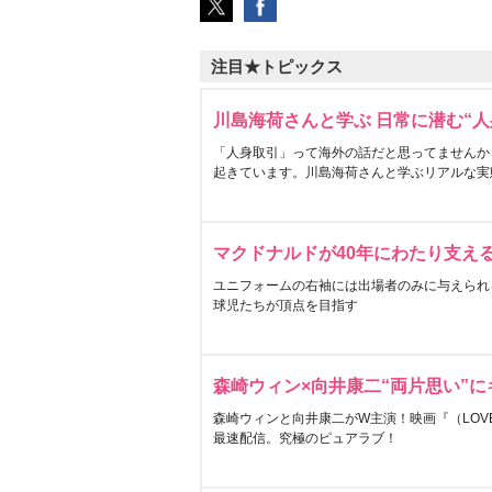
注目★トピックス
川島海荷さんと学ぶ 日常に潜む“人
「人身取引」って海外の話だと思ってませんか
起きています。川島海荷さんと学ぶリアルな実
マクドナルドが40年にわたり支え
ユニフォームの右袖には出場者のみに与えられ
球児たちが頂点を目指す
森崎ウィン×向井康二“両片思い”
森崎ウィンと向井康二がW主演！映画『（LOVE S
最速配信。究極のピュアラブ！