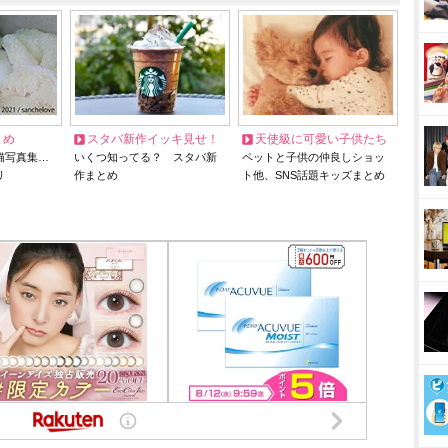
とめ
スタバ新作イッキ見せ！
天使級に可愛い子供たち
猫写真集…
いくつ知ってる？ スタバ新
ペットと子供の仲良しショッ
リ
作まとめ
ト他、SNS話題キッズまとめ