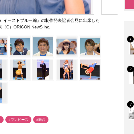
）イーストブルー編』の制作発表記者会見に出席した
（C）ORICON NewS inc.
人
#ワンピース
#舞台