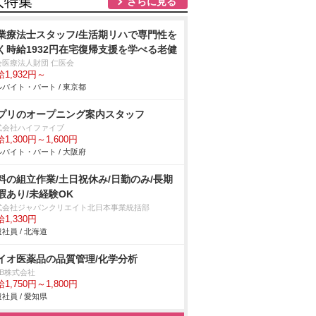
人特集
さらに見る
業療法士スタッフ/生活期リハで専門性を
く時給1932円在宅復帰支援を学べる老健
会医療法人財団 仁医会
1,932円～
バイト・パート / 東京都
プリのオープニング案内スタッフ
式会社ハイファイブ
1,300円～1,600円
バイト・パート / 大阪府
料の組立作業/土日祝休み/日勤のみ/長期
暇あり/未経験OK
式会社ジャパンクリエイト北日本事業統括部
1,330円
社員 / 北海道
イオ医薬品の品質管理/化学分析
DB株式会社
1,750円～1,800円
社員 / 愛知県