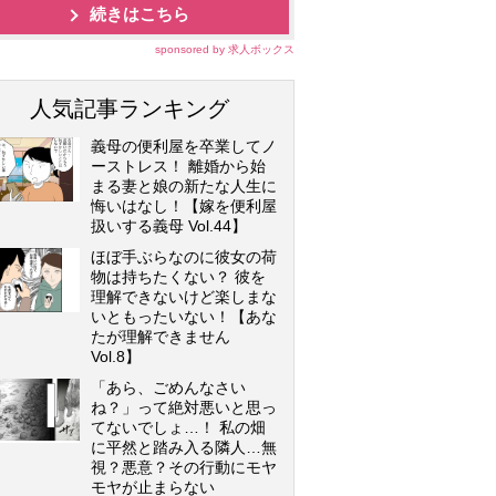
続きはこちら
sponsored by 求人ボックス
人気記事ランキング
義母の便利屋を卒業してノ
ーストレス！ 離婚から始
まる妻と娘の新たな人生に
悔いはなし！【嫁を便利屋
扱いする義母 Vol.44】
ほぼ手ぶらなのに彼女の荷
物は持ちたくない？ 彼を
理解できないけど楽しまな
いともったいない！【あな
たが理解できません
Vol.8】
「あら、ごめんなさい
ね？」って絶対悪いと思っ
てないでしょ…！ 私の畑
に平然と踏み入る隣人…無
視？悪意？その行動にモヤ
モヤが止まらない