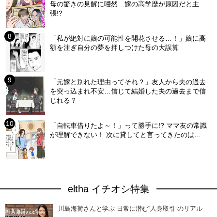
母の驚きの見解に唖然…嫁の高学歴が原因だと主
張!?
「私が絶対に娘の可能性を開花させる…！」娘に高
額を注ぎ自分の夢を押しつけた母の大誤算
「元嫁と別れた理由ってそれ？」友人から夫の過去
を突っ込まれ不安…信じて結婚した夫の過去まで信
じれる？
「自転車借りたよ～！」って勝手に!? ママ友の常識
が理解できない！ 次に貸してと言ってきたのは…
eltha イチオシ特集
川島海荷さんと学ぶ 日常に潜む“人身取引”のリアル