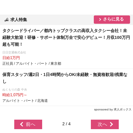
さらに見る
求人特集
タクシードライバー／都内トップクラスの高収入タクシー会社！未
経験大歓迎！研修・サポート体制万全で安心デビュー！月収100万円
超も可能！
日日交通株式会社
日給1万円
正社員 / アルバイト・パート / 東京都
保育スタッフ/週2日・1日4時間からOK/未経験・無資格歓迎/残業な
し
ぬくもりの森 中央
時給1,075円～
アルバイト・パート / 北海道
sponsored by 求人ボックス
2 / 4
前へ
次へ