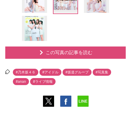
この写真の記事を読む
#乃木坂４６
#アイドル
#坂道グループ
#写真集
#anan
#ライブ情報