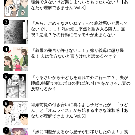
理解できないけど楽しまないともったいない！【あ
なたが理解できません Vol.8】
「あら、ごめんなさいね？」って絶対悪いと思って
ないでしょ…！ 私の畑に平然と踏み入る隣人…無
視？悪意？その行動にモヤモヤが止まらない
「義母の発言が許せない…！」嫁が義母に怒り爆
発！ 夫は仕方ないと言うけれど諦めるべき？
「うるさいから子どもを連れて外に行って？」夫が
睡眠3時間でボロボロの妻に追い打ちをかける…妻の
反撃なるか？
結婚前提の付き合いに喜ぶよし子だったが…「うど
ん」と「オムライス」から始まる小さな違和感【あ
なたが理解できません Vol.5】
「嫁に問題があるから息子が目移りしたのよ！」義