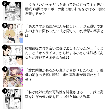
「うるさいから子どもを連れて外に行って？」夫が
睡眠3時間でボロボロの妻に追い打ちをかける…妻の
反撃なるか？
「夫のスマホ画面がなんか怪しい…」ジム通いで別
人のように変わった!? 夫が隠していた衝撃の事実と
は
結婚前提の付き合いに喜ぶよし子だったが…「うど
ん」と「オムライス」から始まる小さな違和感【あ
なたが理解できません Vol.5】
「嫁に問題があるから息子が目移りしたのよ！」義
母の驚きの見解に唖然…嫁の高学歴が原因だと主
張!?
「私が絶対に娘の可能性を開花させる…！」娘に高
額を注ぎ自分の夢を押しつけた母の大誤算