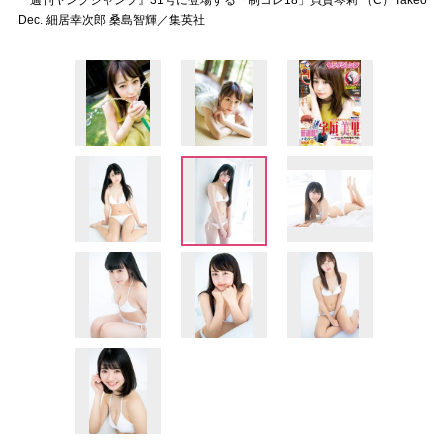
『週刊ヤングジャンプ』31号に登場する「制コレ18」貝賀琴莉 （C）Takeo
Dec. 細居幸次郎 桑島智輝／集英社