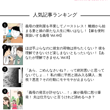
人気記事ランキング
義母の便利屋を卒業してノーストレス！ 離婚から始
まる妻と娘の新たな人生に悔いはなし！【嫁を便利
屋扱いする義母 Vol.44】
ほぼ手ぶらなのに彼女の荷物は持ちたくない？ 彼を
理解できないけど楽しまないともったいない！【あ
なたが理解できません Vol.8】
「あら、ごめんなさいね？」って絶対悪いと思って
ないでしょ…！ 私の畑に平然と踏み入る隣人…無
視？悪意？その行動にモヤモヤが止まらない
「義母の発言が許せない…！」嫁が義母に怒り爆
発！ 夫は仕方ないと言うけれど諦めるべき？