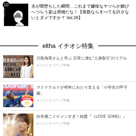
夫が闇堕ちした瞬間…これまで嫌味なヤツらが媚び
へつらう姿は滑稽だな！【母親ならすべてを許さな
いとダメですか？ Vol.28】
eltha イチオシ特集
川島海荷さんと学ぶ 日常に潜む“人身取引”のリアル
オリコンタイアップ特集
マクドナルドが40年にわたり支える「小学生の甲子
園」
オリコンタイアップ特集
向井康二イケメンすぎ！純愛『（LOVE SONG）』
オリコンタイアップ特集