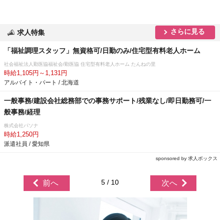
さらに見る
求人特集
「福祉調理スタッフ」無資格可/日勤のみ/住宅型有料老人ホーム
社会福祉法人勤医協福祉会/勤医協 住宅型有料老人ホーム たんねの里
時給1,105円～1,131円
アルバイト・パート / 北海道
一般事務/建設会社総務部での事務サポート/残業なし/即日勤務可/一
般事務/経理
株式会社パソナ
時給1,250円
派遣社員 / 愛知県
sponsored by 求人ボックス
5 / 10
前へ
次へ