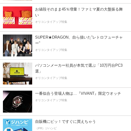
お値段そのまま45％増量！ファミマ夏の大盤振る舞
い
オリコンタイアップ特集
SUPER★DRAGON、自ら描いた”レトロフューチャ
ー”
オリコンタイアップ特集
パソコンメーカー社員が本気で選ぶ「10万円台PC3
選」
オリコンタイアップ特集
一番似合う登場人物は…『VIVANT』限定ウオッチ
オリコンタイアップ特集
自販機にピッ！ですぐに買えちゃう
（PR）ジハンピ