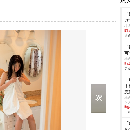
求
「
け
株
時給
派遣
「
可
株
時給
アル
「
ト
完
株
ン
時給
アル
「
め