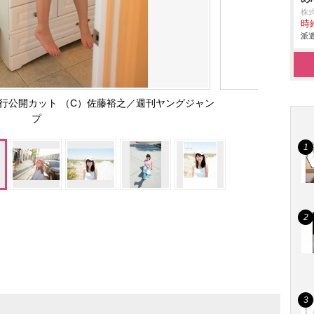
株
時給
派遣
』先行公開カット （C）佐藤裕之／週刊ヤングジャン
プ