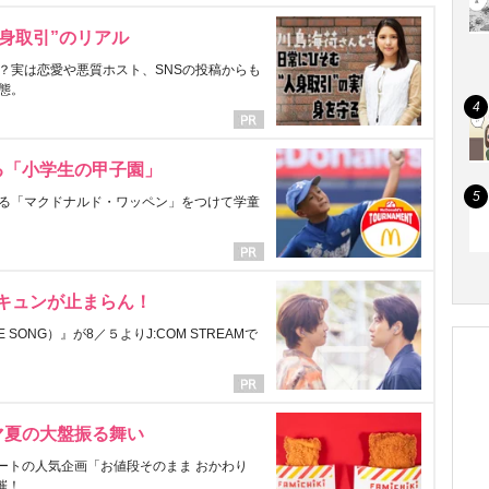
身取引”のリアル
？実は恋愛や悪質ホスト、SNSの投稿からも
態。
る「小学生の甲子園」
る「マクドナルド・ワッペン」をつけて学童
にキュンが止まらん！
ONG）』が8／５よりJ:COM STREAMで
マ夏の大盤振る舞い
ートの人気企画「お値段そのまま おかわり
催！