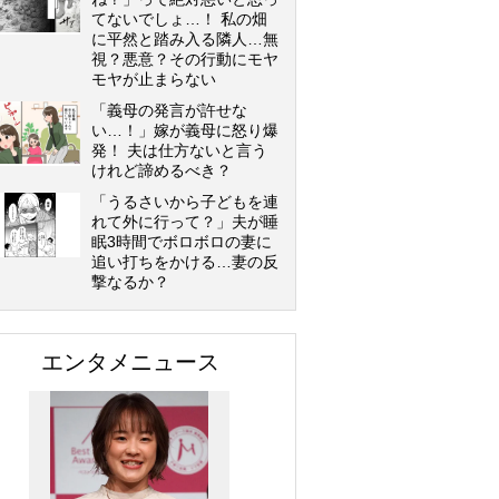
てないでしょ…！ 私の畑
に平然と踏み入る隣人…無
視？悪意？その行動にモヤ
モヤが止まらない
「義母の発言が許せな
い…！」嫁が義母に怒り爆
発！ 夫は仕方ないと言う
けれど諦めるべき？
「うるさいから子どもを連
れて外に行って？」夫が睡
眠3時間でボロボロの妻に
追い打ちをかける…妻の反
撃なるか？
エンタメニュース