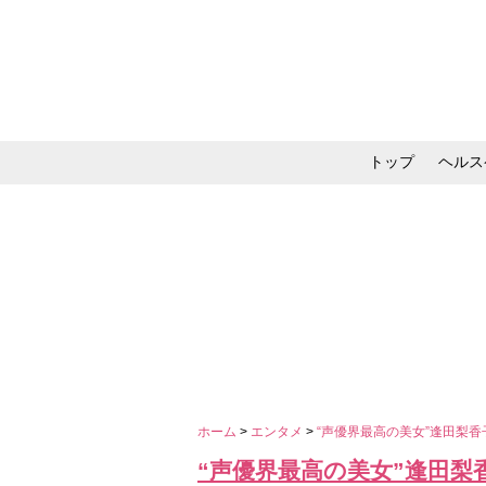
トップ
ヘルス
メイク・コスメ・スキ
ホーム
>
エンタメ
>
“声優界最高の美女”逢田梨
“声優界最高の美女”逢田梨