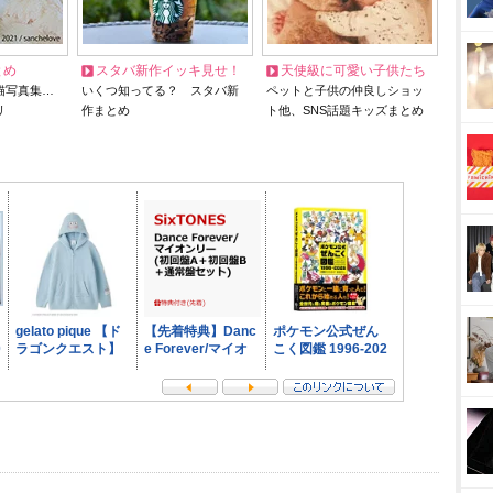
とめ
スタバ新作イッキ見せ！
天使級に可愛い子供たち
猫写真集…
いくつ知ってる？ スタバ新
ペットと子供の仲良しショッ
リ
作まとめ
ト他、SNS話題キッズまとめ