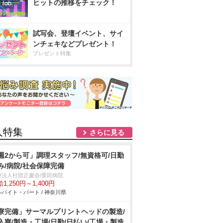
ヒットの推移をチェック！
試写会、登壇イベント、サイ
ンチェキなどプレゼント！
プレゼント特集
人特集
さらに見る
週2から可」調理スタッフ/無資格可/日勤
み/病院/社会保障完備
療法人社団正慶会/栗田病院
1,250円～1,400円
バイト・パート / 神奈川県
寮完備」サーマルプリントヘッドの製造/
入寮/製造・工場/日勤/日払い/工場・製造