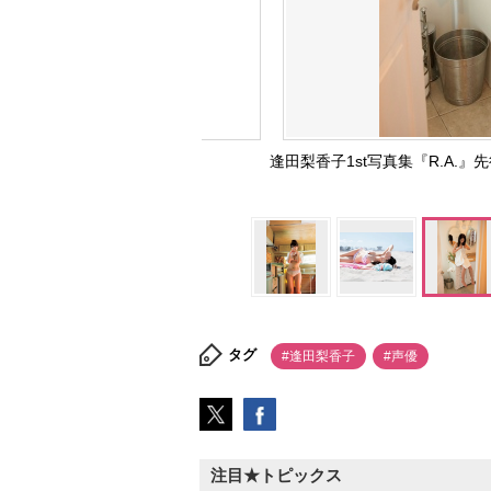
逢田梨香子1st写真集『R.A.
タグ
#逢田梨香子
#声優
注目★トピックス