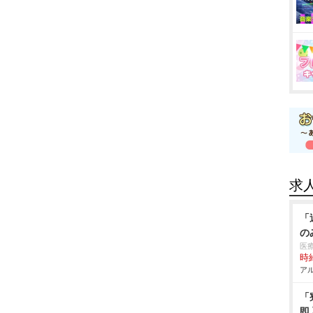
求
「
の
医
時給
アル
「
即