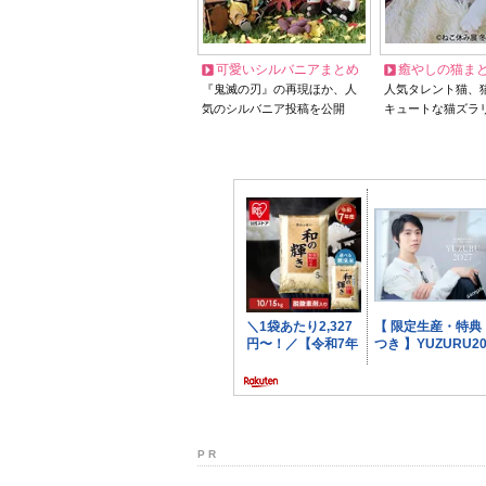
可愛いシルバニアまとめ
癒やしの猫ま
『鬼滅の刃』の再現ほか、人
人気タレント猫、
気のシルバニア投稿を公開
キュートな猫ズラ
P R