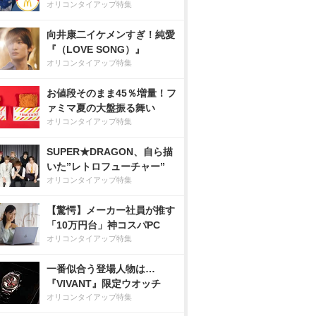
オリコンタイアップ特集
向井康二イケメンすぎ！純愛
『（LOVE SONG）』
オリコンタイアップ特集
お値段そのまま45％増量！フ
ァミマ夏の大盤振る舞い
オリコンタイアップ特集
SUPER★DRAGON、自ら描
いた”レトロフューチャー”
オリコンタイアップ特集
【驚愕】メーカー社員が推す
「10万円台」神コスパPC
オリコンタイアップ特集
一番似合う登場人物は…
『VIVANT』限定ウオッチ
オリコンタイアップ特集