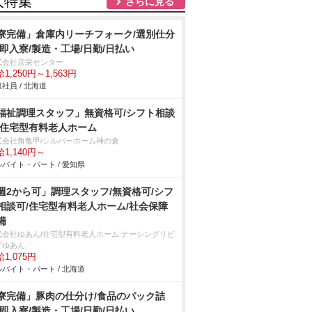
人特集
さらに見る
寮完備」倉庫内リーチフォーク/選別仕分
/即入寮/製造・工場/日勤/日払い
式会社京栄センター
1,250円～1,563円
社員 / 北海道
福祉調理スタッフ」無資格可/シフト相談
/住宅型有料老人ホーム
式会社角亀甲/シルバーホーム神の倉
1,140円～
バイト・パート / 愛知県
週2から可」調理スタッフ/無資格可/シフ
相談可/住宅型有料老人ホーム/社会保障
備
式会社ゆあん/住宅型有料老人ホーム ナーシングリビ
グゆあん
1,075円
バイト・パート / 北海道
寮完備」豚肉の仕分け/食品のパック詰
/即入寮/製造・工場/日勤/日払い