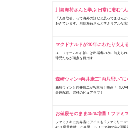
川島海荷さんと学ぶ 日常に潜む“人
「人身取引」って海外の話だと思ってませんか
起きています。川島海荷さんと学ぶリアルな実
マクドナルドが40年にわたり支え
ユニフォームの右袖には出場者のみに与えられ
球児たちが頂点を目指す
森崎ウィン×向井康二“両片思い”
森崎ウィンと向井康二がW主演！映画『（LOVE S
最速配信。究極のピュアラブ！
お値段そのまま45％増量！ファミ
ファミチキにお弁当にアイスも!?ファミリーマ
45％増量作戦」が今夏、シリーズ初の年2回開