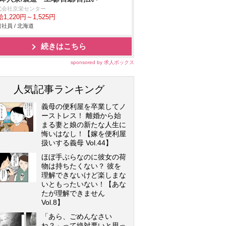
式会社京栄センター
1,220円～1,525円
社員 / 北海道
続きはこちら
sponsored by 求人ボックス
人気記事ランキング
義母の便利屋を卒業してノ
ーストレス！ 離婚から始
まる妻と娘の新たな人生に
悔いはなし！【嫁を便利屋
扱いする義母 Vol.44】
ほぼ手ぶらなのに彼女の荷
物は持ちたくない？ 彼を
理解できないけど楽しまな
いともったいない！【あな
たが理解できません
Vol.8】
「あら、ごめんなさい
ね？」って絶対悪いと思っ