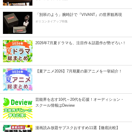
「別班のよう」腕時計で『VIVANT』の世界観再現
オリコンタイアップ特集
2026年7月夏ドラマも、注目作＆話題作が勢ぞろい！
【夏アニメ2026】7月期夏の新アニメを一挙紹介！
芸能界を志す10代～20代を応援！オーディション・
スクール情報はDeview
漫画読み放題サブスクおすすめ11選【徹底比較】