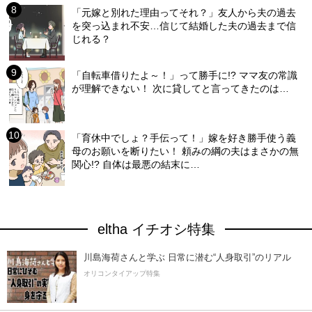
「元嫁と別れた理由ってそれ？」友人から夫の過去
を突っ込まれ不安…信じて結婚した夫の過去まで信
じれる？
「自転車借りたよ～！」って勝手に!? ママ友の常識
が理解できない！ 次に貸してと言ってきたのは…
「育休中でしょ？手伝って！」嫁を好き勝手使う義
母のお願いを断りたい！ 頼みの綱の夫はまさかの無
関心!? 自体は最悪の結末に…
eltha イチオシ特集
川島海荷さんと学ぶ 日常に潜む“人身取引”のリアル
オリコンタイアップ特集