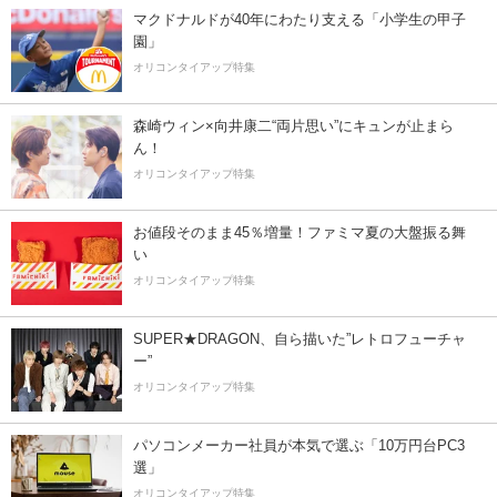
マクドナルドが40年にわたり支える「小学生の甲子
園」
オリコンタイアップ特集
森崎ウィン×向井康二“両片思い”にキュンが止まら
ん！
オリコンタイアップ特集
お値段そのまま45％増量！ファミマ夏の大盤振る舞
い
オリコンタイアップ特集
SUPER★DRAGON、自ら描いた”レトロフューチャ
ー”
オリコンタイアップ特集
パソコンメーカー社員が本気で選ぶ「10万円台PC3
選」
オリコンタイアップ特集