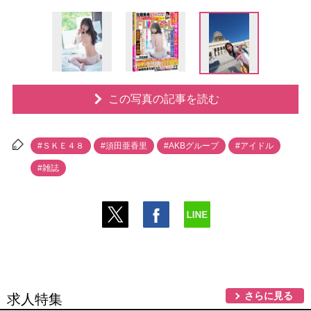
この写真の記事を読む
#ＳＫＥ４８
#須田亜香里
#AKBグループ
#アイドル
#雑誌
さらに見る
求人特集