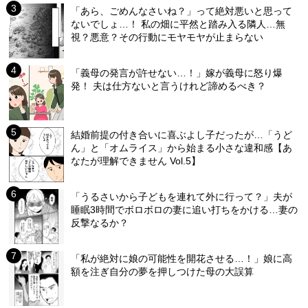
「あら、ごめんなさいね？」って絶対悪いと思って
ないでしょ…！ 私の畑に平然と踏み入る隣人…無
視？悪意？その行動にモヤモヤが止まらない
「義母の発言が許せない…！」嫁が義母に怒り爆
発！ 夫は仕方ないと言うけれど諦めるべき？
結婚前提の付き合いに喜ぶよし子だったが…「うど
ん」と「オムライス」から始まる小さな違和感【あ
なたが理解できません Vol.5】
「うるさいから子どもを連れて外に行って？」夫が
睡眠3時間でボロボロの妻に追い打ちをかける…妻の
反撃なるか？
「私が絶対に娘の可能性を開花させる…！」娘に高
額を注ぎ自分の夢を押しつけた母の大誤算