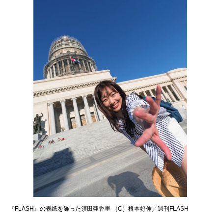
『FLASH』の表紙を飾った須田亜香里 （C）根本好伸／週刊FLASH