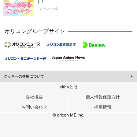
ト！
プレゼント特集
オリコングループサイト
クッキーの使用について
このサイトでは Cookie を使用して、ユーザーに合わせたコンテンツや広告の
elthaとは
表示、ソーシャル メディア機能の提供、広告の表示回数やクリック数の測定を
会社概要
個人情報保護方針
行っています。
また、ユーザーによるサイトの利用状況についても情報を収集し、ソーシャル
お問い合わせ
採用情報
メディアや広告配信、データ解析の各パートナーに提供しています。
各パートナーは、この情報とユーザーが各パートナーに提供した他の情報や、
© oricon ME inc.
ユーザーが各パートナーのサービスを使用したときに収集した他の情報を組み
合わせて使用することがあります。