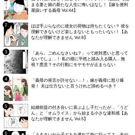
まる妻と娘の新たな人生に悔いはなし！【嫁を便利
屋扱いする義母 Vol.44】
ほぼ手ぶらなのに彼女の荷物は持ちたくない？ 彼を
理解できないけど楽しまないともったいない！【あ
なたが理解できません Vol.8】
「あら、ごめんなさいね？」って絶対悪いと思って
ないでしょ…！ 私の畑に平然と踏み入る隣人…無
視？悪意？その行動にモヤモヤが止まらない
「義母の発言が許せない…！」嫁が義母に怒り爆
発！ 夫は仕方ないと言うけれど諦めるべき？
結婚前提の付き合いに喜ぶよし子だったが…「うど
ん」と「オムライス」から始まる小さな違和感【あ
なたが理解できません Vol.5】
「うるさいから子どもを連れて外に行って？」夫が