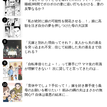
睡眠3時間でボロボロの妻に追い打ちをかける…妻の
反撃なるか？
「私が絶対に娘の可能性を開花させる…！」娘に高
額を注ぎ自分の夢を押しつけた母の大誤算
「元嫁と別れた理由ってそれ？」友人から夫の過去
を突っ込まれ不安…信じて結婚した夫の過去まで信
じれる？
「自転車借りたよ～！」って勝手に!? ママ友の常識
が理解できない！ 次に貸してと言ってきたのは…
「育休中でしょ？手伝って！」嫁を好き勝手使う義
母のお願いを断りたい！ 頼みの綱の夫はまさかの無
関心!? 自体は最悪の結末に…