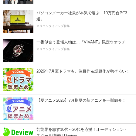
パソコンメーカー社員が本気で選ぶ「10万円台PC3
選」
オリコンタイアップ特集
一番似合う登場人物は…『VIVANT』限定ウオッチ
オリコンタイアップ特集
2026年7月夏ドラマも、注目作＆話題作が勢ぞろい！
【夏アニメ2026】7月期夏の新アニメを一挙紹介！
芸能界を志す10代～20代を応援！オーディション・
スクール情報はDeview