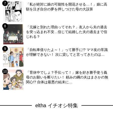
「私が絶対に娘の可能性を開花させる…！」娘に高
額を注ぎ自分の夢を押しつけた母の大誤算
「元嫁と別れた理由ってそれ？」友人から夫の過去
を突っ込まれ不安…信じて結婚した夫の過去まで信
じれる？
「自転車借りたよ～！」って勝手に!? ママ友の常識
が理解できない！ 次に貸してと言ってきたのは…
「育休中でしょ？手伝って！」嫁を好き勝手使う義
母のお願いを断りたい！ 頼みの綱の夫はまさかの無
関心!? 自体は最悪の結末に…
eltha イチオシ特集