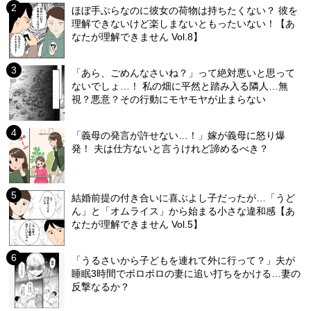
ほぼ手ぶらなのに彼女の荷物は持ちたくない？ 彼を
理解できないけど楽しまないともったいない！【あ
なたが理解できません Vol.8】
「あら、ごめんなさいね？」って絶対悪いと思って
ないでしょ…！ 私の畑に平然と踏み入る隣人…無
視？悪意？その行動にモヤモヤが止まらない
「義母の発言が許せない…！」嫁が義母に怒り爆
発！ 夫は仕方ないと言うけれど諦めるべき？
結婚前提の付き合いに喜ぶよし子だったが…「うど
ん」と「オムライス」から始まる小さな違和感【あ
なたが理解できません Vol.5】
「うるさいから子どもを連れて外に行って？」夫が
睡眠3時間でボロボロの妻に追い打ちをかける…妻の
反撃なるか？