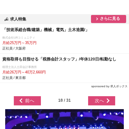
さらに見る
求人特集
「技術系総合職/建築」機械」電気」土木造園/」
株式会社URコミュニティ
月給25万円～35万円
正社員 / 大阪府
資格取得も目指せる「税務会計スタッフ」/年休120日/転勤なし
税理士法人土田会計事務所
月給26万円～40万2,660円
正社員 / 東京都
sponsored by 求人ボックス
18 / 31
前へ
次へ