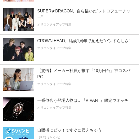
SUPER★DRAGON、自ら描いた”レトロフューチャ
ー”
オリコンタイアップ特集
CROWN HEAD、結成1周年で見えた”バンドらしさ”
オリコンタイアップ特集
【驚愕】メーカー社員が推す「10万円台」神コスパ
PC
オリコンタイアップ特集
一番似合う登場人物は…『VIVANT』限定ウオッチ
オリコンタイアップ特集
自販機にピッ！ですぐに買えちゃう
（PR）ジハンピ