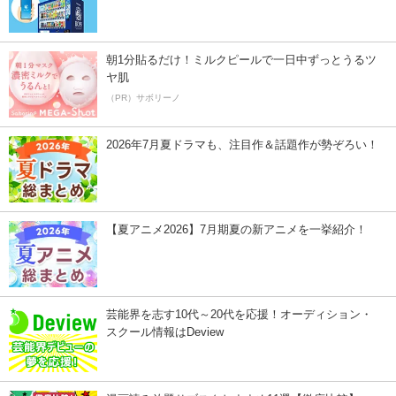
朝1分貼るだけ！ミルクピールで一日中ずっとうるツ
ヤ肌
（PR）サボリーノ
2026年7月夏ドラマも、注目作＆話題作が勢ぞろい！
【夏アニメ2026】7月期夏の新アニメを一挙紹介！
芸能界を志す10代～20代を応援！オーディション・
スクール情報はDeview