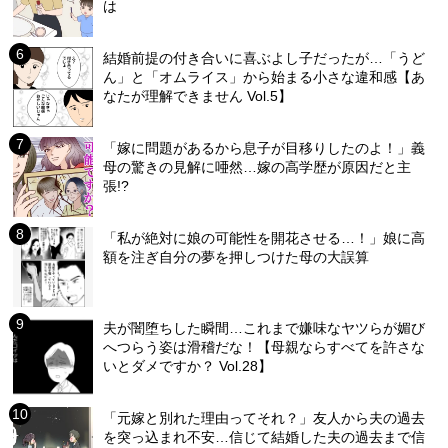
は
結婚前提の付き合いに喜ぶよし子だったが…「うど
ん」と「オムライス」から始まる小さな違和感【あ
なたが理解できません Vol.5】
「嫁に問題があるから息子が目移りしたのよ！」義
母の驚きの見解に唖然…嫁の高学歴が原因だと主
張!?
「私が絶対に娘の可能性を開花させる…！」娘に高
額を注ぎ自分の夢を押しつけた母の大誤算
夫が闇堕ちした瞬間…これまで嫌味なヤツらが媚び
へつらう姿は滑稽だな！【母親ならすべてを許さな
いとダメですか？ Vol.28】
「元嫁と別れた理由ってそれ？」友人から夫の過去
を突っ込まれ不安…信じて結婚した夫の過去まで信