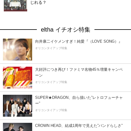
じれる？
eltha イチオシ特集
向井康二イケメンすぎ！純愛『（LOVE SONG）』
オリコンタイアップ特集
大好評につき再び！ファミマ名物45％増量キャンペ
ーン
オリコンタイアップ特集
SUPER★DRAGON、自ら描いた”レトロフューチャ
ー”
オリコンタイアップ特集
CROWN HEAD、結成1周年で見えた”バンドらしさ”