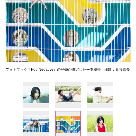
フォトブック『Pop Negative』の発売が決定した松本穂香 撮影：丸谷嘉長