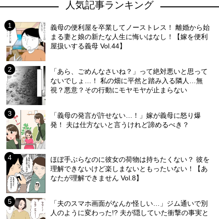
人気記事ランキング
義母の便利屋を卒業してノーストレス！ 離婚から始
まる妻と娘の新たな人生に悔いはなし！【嫁を便利
屋扱いする義母 Vol.44】
「あら、ごめんなさいね？」って絶対悪いと思って
ないでしょ…！ 私の畑に平然と踏み入る隣人…無
視？悪意？その行動にモヤモヤが止まらない
「義母の発言が許せない…！」嫁が義母に怒り爆
発！ 夫は仕方ないと言うけれど諦めるべき？
ほぼ手ぶらなのに彼女の荷物は持ちたくない？ 彼を
理解できないけど楽しまないともったいない！【あ
なたが理解できません Vol.8】
「夫のスマホ画面がなんか怪しい…」ジム通いで別
人のように変わった!? 夫が隠していた衝撃の事実と