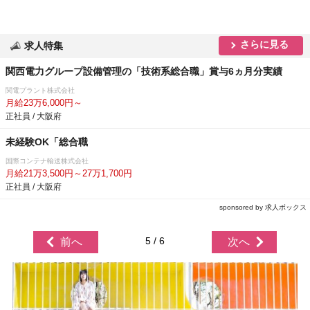
さらに見る
求人特集
関西電力グループ設備管理の「技術系総合職」賞与6ヵ月分実績
関電プラント株式会社
月給23万6,000円～
正社員 / 大阪府
未経験OK「総合職
国際コンテナ輸送株式会社
月給21万3,500円～27万1,700円
正社員 / 大阪府
sponsored by 求人ボックス
5 / 6
前へ
次へ