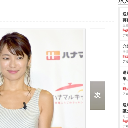
求
送
募
児
時給
アル
介
放課
時給
アル
送
集
ユ
時給
アル
送
護
リ
時給
アル