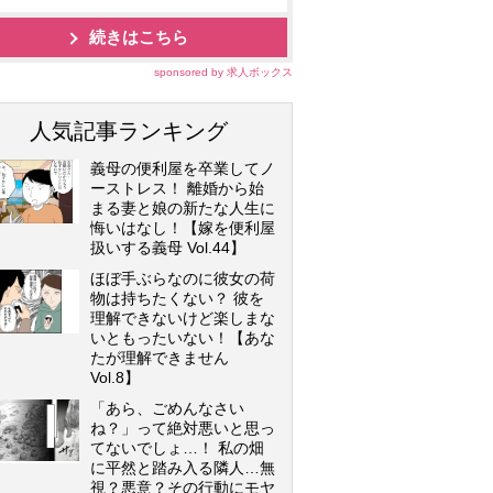
続きはこちら
sponsored by 求人ボックス
人気記事ランキング
義母の便利屋を卒業してノ
ーストレス！ 離婚から始
まる妻と娘の新たな人生に
悔いはなし！【嫁を便利屋
扱いする義母 Vol.44】
ほぼ手ぶらなのに彼女の荷
物は持ちたくない？ 彼を
理解できないけど楽しまな
いともったいない！【あな
たが理解できません
Vol.8】
「あら、ごめんなさい
ね？」って絶対悪いと思っ
てないでしょ…！ 私の畑
に平然と踏み入る隣人…無
視？悪意？その行動にモヤ