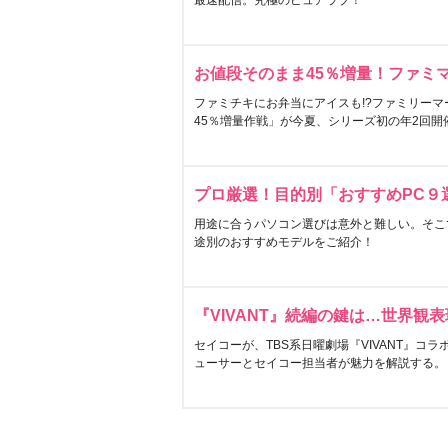
最速配信。究極のピュアラブ！
お値段そのまま45％増量！ファミ
ファミチキにお弁当にアイスも!?ファミリーマ
45％増量作戦」が今夏、シリーズ初の年2回開
プロ厳選！目的別「おすすめPC９
用途に合うパソコン選びは意外と難しい。そこ
途別のおすすめモデルをご紹介！
『VIVANT』続編の鍵は…世界観
セイコーが、TBS系日曜劇場『VIVANT』コ
ューサーとセイコー担当者が魅力を解説する。