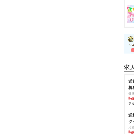
求
送
募
健
時給
アル
送
ク
児童
時給