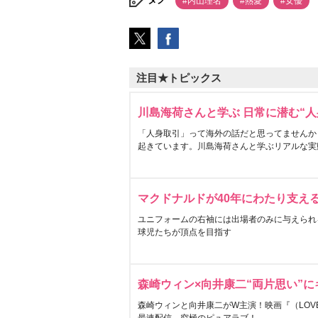
#内山理名
#熱愛
#女優
注目★トピックス
川島海荷さんと学ぶ 日常に潜む“人
「人身取引」って海外の話だと思ってませんか
起きています。川島海荷さんと学ぶリアルな実
マクドナルドが40年にわたり支え
ユニフォームの右袖には出場者のみに与えられ
球児たちが頂点を目指す
森崎ウィン×向井康二“両片思い”
森崎ウィンと向井康二がW主演！映画『（LOVE S