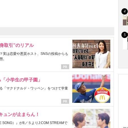
身取引”のリアル
？実は恋愛や悪質ホスト、SNSの投稿からも
態。
る「小学生の甲子園」
る「マクドナルド・ワッペン」をつけて学童
にキュンが止まらん！
ONG）』が8／５よりJ:COM STREAMで