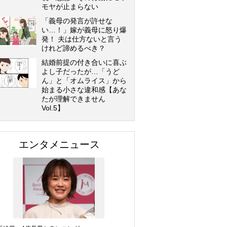
モヤが止まらない
「義母の発言が許せな
い…！」嫁が義母に怒り爆
発！ 夫は仕方ないと言う
けれど諦めるべき？
結婚前提の付き合いに喜ぶ
よし子だったが…「うど
ん」と「オムライス」から
始まる小さな違和感【あな
たが理解できません
Vol.5】
エンタメニュース