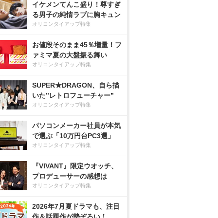
イケメンてんこ盛り！尊すぎ
る男子の純情ラブに胸キュン
オリコンタイアップ特集
お値段そのまま45％増量！フ
ァミマ夏の大盤振る舞い
オリコンタイアップ特集
SUPER★DRAGON、自ら描
いた”レトロフューチャー”
オリコンタイアップ特集
パソコンメーカー社員が本気
で選ぶ「10万円台PC3選」
オリコンタイアップ特集
『VIVANT』限定ウオッチ、
プロデューサーの感想は
オリコンタイアップ特集
2026年7月夏ドラマも、注目
作＆話題作が勢ぞろい！