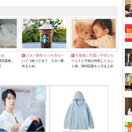
とめ
スタバ新作イッキ見せ！
天使級に可愛い子供たち
猫写真集…
いくつ知ってる？ スタバ新
ペットと子供の仲良しショッ
リ
作まとめ
ト他、SNS話題キッズまとめ