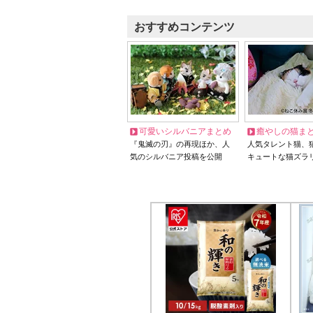
おすすめコンテンツ
可愛いシルバニアまとめ
癒やしの猫ま
『鬼滅の刃』の再現ほか、人
人気タレント猫、
気のシルバニア投稿を公開
キュートな猫ズラ