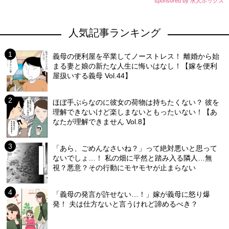
sponsored by 求人ボックス
人気記事ランキング
義母の便利屋を卒業してノーストレス！ 離婚から始
まる妻と娘の新たな人生に悔いはなし！【嫁を便利
屋扱いする義母 Vol.44】
ほぼ手ぶらなのに彼女の荷物は持ちたくない？ 彼を
理解できないけど楽しまないともったいない！【あ
なたが理解できません Vol.8】
「あら、ごめんなさいね？」って絶対悪いと思って
ないでしょ…！ 私の畑に平然と踏み入る隣人…無
視？悪意？その行動にモヤモヤが止まらない
「義母の発言が許せない…！」嫁が義母に怒り爆
発！ 夫は仕方ないと言うけれど諦めるべき？