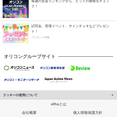
毎週の音楽ランキングから、ヒットの推移をチェッ
ク！
試写会、登壇イベント、サインチェキなどプレゼン
ト！
プレゼント特集
オリコングループサイト
クッキーの使用について
このサイトでは Cookie を使用して、ユーザーに合わせたコンテンツや広告の
elthaとは
表示、ソーシャル メディア機能の提供、広告の表示回数やクリック数の測定を
会社概要
個人情報保護方針
行っています。