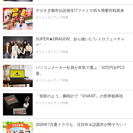
デカすぎ都市伝説発生!?ファミマ45％増量作戦再来
オリコンタイアップ特集
SUPER★DRAGON、自ら描いた”レトロフューチャ
ー”
オリコンタイアップ特集
パソコンメーカー社員が本気で選ぶ「10万円台PC3
選」
オリコンタイアップ特集
「別班のよう」腕時計で『VIVANT』の世界観再現
オリコンタイアップ特集
2026年7月夏ドラマも、注目作＆話題作が勢ぞろい！