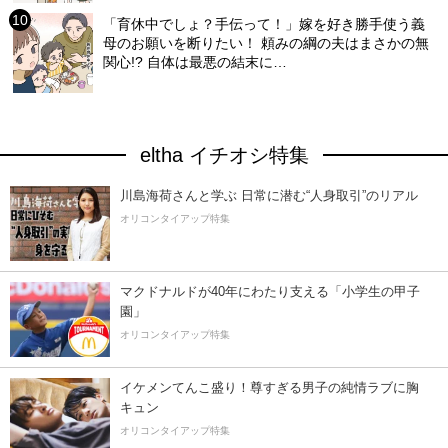
「育休中でしょ？手伝って！」嫁を好き勝手使う義
母のお願いを断りたい！ 頼みの綱の夫はまさかの無
関心!? 自体は最悪の結末に…
eltha イチオシ特集
川島海荷さんと学ぶ 日常に潜む“人身取引”のリアル
オリコンタイアップ特集
マクドナルドが40年にわたり支える「小学生の甲子
園」
オリコンタイアップ特集
イケメンてんこ盛り！尊すぎる男子の純情ラブに胸
キュン
オリコンタイアップ特集