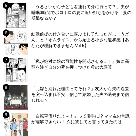
「うるさいから子どもを連れて外に行って？」夫が
睡眠3時間でボロボロの妻に追い打ちをかける…妻の
反撃なるか？
結婚前提の付き合いに喜ぶよし子だったが…「うど
ん」と「オムライス」から始まる小さな違和感【あ
なたが理解できません Vol.5】
「私が絶対に娘の可能性を開花させる…！」娘に高
額を注ぎ自分の夢を押しつけた母の大誤算
「元嫁と別れた理由ってそれ？」友人から夫の過去
を突っ込まれ不安…信じて結婚した夫の過去まで信
じれる？
「自転車借りたよ～！」って勝手に!? ママ友の常識
が理解できない！ 次に貸してと言ってきたのは…