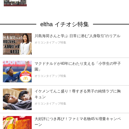
eltha イチオシ特集
川島海荷さんと学ぶ 日常に潜む“人身取引”のリアル
オリコンタイアップ特集
マクドナルドが40年にわたり支える「小学生の甲子
園」
オリコンタイアップ特集
イケメンてんこ盛り！尊すぎる男子の純情ラブに胸
キュン
オリコンタイアップ特集
大好評につき再び！ファミマ名物45％増量キャンペ
ーン