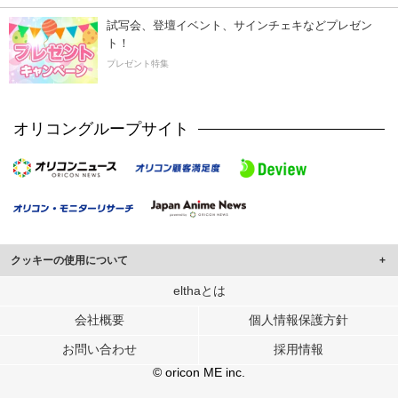
試写会、登壇イベント、サインチェキなどプレゼン
ト！
プレゼント特集
オリコングループサイト
クッキーの使用について
このサイトでは Cookie を使用して、ユーザーに合わせたコンテンツや広告の
elthaとは
表示、ソーシャル メディア機能の提供、広告の表示回数やクリック数の測定を
会社概要
個人情報保護方針
行っています。
また、ユーザーによるサイトの利用状況についても情報を収集し、ソーシャル
お問い合わせ
採用情報
メディアや広告配信、データ解析の各パートナーに提供しています。
各パートナーは、この情報とユーザーが各パートナーに提供した他の情報や、
© oricon ME inc.
ユーザーが各パートナーのサービスを使用したときに収集した他の情報を組み
合わせて使用することがあります。