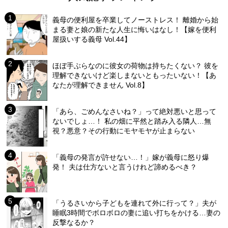
義母の便利屋を卒業してノーストレス！ 離婚から始
まる妻と娘の新たな人生に悔いはなし！【嫁を便利
屋扱いする義母 Vol.44】
ほぼ手ぶらなのに彼女の荷物は持ちたくない？ 彼を
理解できないけど楽しまないともったいない！【あ
なたが理解できません Vol.8】
「あら、ごめんなさいね？」って絶対悪いと思って
ないでしょ…！ 私の畑に平然と踏み入る隣人…無
視？悪意？その行動にモヤモヤが止まらない
「義母の発言が許せない…！」嫁が義母に怒り爆
発！ 夫は仕方ないと言うけれど諦めるべき？
「うるさいから子どもを連れて外に行って？」夫が
睡眠3時間でボロボロの妻に追い打ちをかける…妻の
反撃なるか？