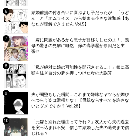
結婚前提の付き合いに喜ぶよし子だったが…「うど
ん」と「オムライス」から始まる小さな違和感【あ
なたが理解できません Vol.5】
「嫁に問題があるから息子が目移りしたのよ！」義
母の驚きの見解に唖然…嫁の高学歴が原因だと主
張!?
「私が絶対に娘の可能性を開花させる…！」娘に高
額を注ぎ自分の夢を押しつけた母の大誤算
夫が闇堕ちした瞬間…これまで嫌味なヤツらが媚び
へつらう姿は滑稽だな！【母親ならすべてを許さな
いとダメですか？ Vol.28】
「元嫁と別れた理由ってそれ？」友人から夫の過去
を突っ込まれ不安…信じて結婚した夫の過去まで信
じれる？