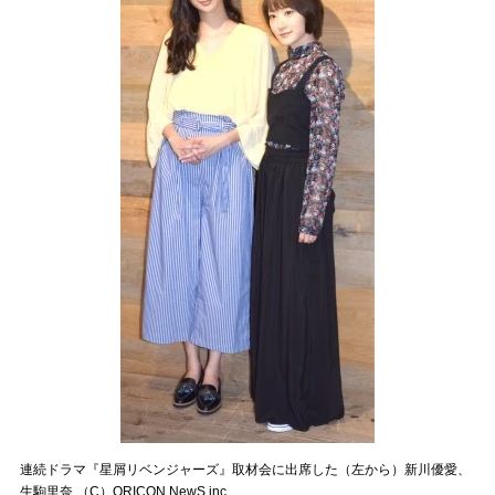
連続ドラマ『星屑リベンジャーズ』取材会に出席した（左から）新川優愛、
生駒里奈 （C）ORICON NewS inc.