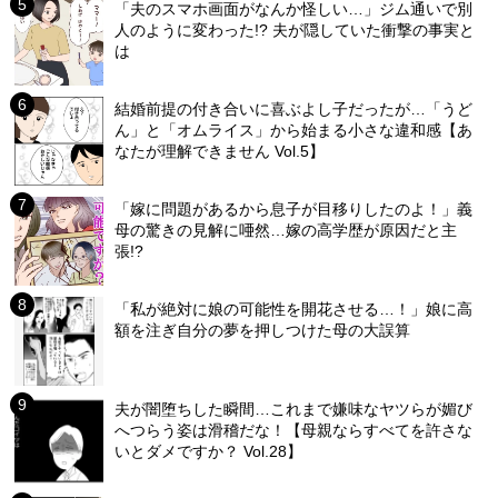
「夫のスマホ画面がなんか怪しい…」ジム通いで別
人のように変わった!? 夫が隠していた衝撃の事実と
は
結婚前提の付き合いに喜ぶよし子だったが…「うど
ん」と「オムライス」から始まる小さな違和感【あ
なたが理解できません Vol.5】
「嫁に問題があるから息子が目移りしたのよ！」義
母の驚きの見解に唖然…嫁の高学歴が原因だと主
張!?
「私が絶対に娘の可能性を開花させる…！」娘に高
額を注ぎ自分の夢を押しつけた母の大誤算
夫が闇堕ちした瞬間…これまで嫌味なヤツらが媚び
へつらう姿は滑稽だな！【母親ならすべてを許さな
いとダメですか？ Vol.28】