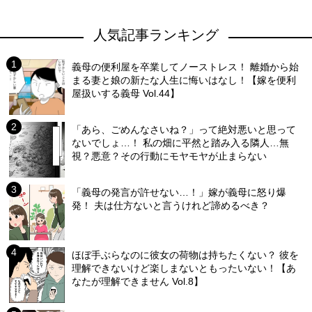
人気記事ランキング
義母の便利屋を卒業してノーストレス！ 離婚から始
まる妻と娘の新たな人生に悔いはなし！【嫁を便利
屋扱いする義母 Vol.44】
「あら、ごめんなさいね？」って絶対悪いと思って
ないでしょ…！ 私の畑に平然と踏み入る隣人…無
視？悪意？その行動にモヤモヤが止まらない
「義母の発言が許せない…！」嫁が義母に怒り爆
発！ 夫は仕方ないと言うけれど諦めるべき？
ほぼ手ぶらなのに彼女の荷物は持ちたくない？ 彼を
理解できないけど楽しまないともったいない！【あ
なたが理解できません Vol.8】