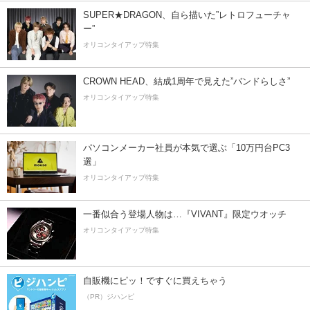
SUPER★DRAGON、自ら描いた”レトロフューチャ
ー”
オリコンタイアップ特集
CROWN HEAD、結成1周年で見えた”バンドらしさ”
オリコンタイアップ特集
パソコンメーカー社員が本気で選ぶ「10万円台PC3
選」
オリコンタイアップ特集
一番似合う登場人物は…『VIVANT』限定ウオッチ
オリコンタイアップ特集
自販機にピッ！ですぐに買えちゃう
（PR）ジハンピ