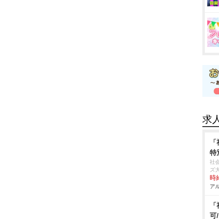
求
「
特
社
ズ
時給
アル
「
可