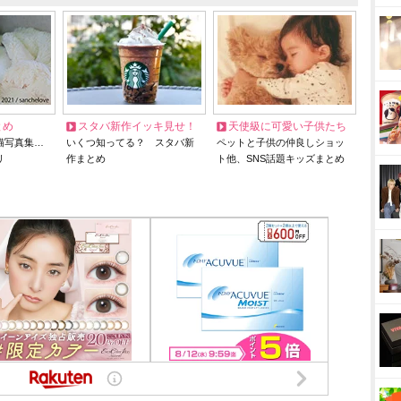
とめ
スタバ新作イッキ見せ！
天使級に可愛い子供たち
猫写真集…
いくつ知ってる？ スタバ新
ペットと子供の仲良しショッ
リ
作まとめ
ト他、SNS話題キッズまとめ