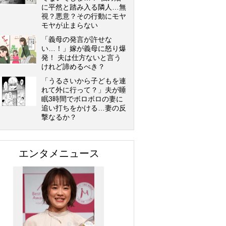
に平然と踏み入る隣人…無
視？悪意？その行動にモヤ
モヤが止まらない
「義母の発言が許せな
い…！」嫁が義母に怒り爆
発！ 夫は仕方ないと言う
けれど諦めるべき？
「うるさいから子どもを連
れて外に行って？」夫が睡
眠3時間でボロボロの妻に
追い打ちをかける…妻の反
撃なるか？
エンタメニュース