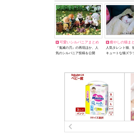
可愛いシルバニアまとめ
癒やしの猫ま
『鬼滅の刃』の再現ほか、人
人気タレント猫、
気のシルバニア投稿を公開
キュートな猫ズラ