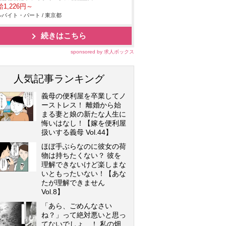
1,226円～
バイト・パート / 東京都
続きはこちら
sponsored by 求人ボックス
人気記事ランキング
義母の便利屋を卒業してノ
ーストレス！ 離婚から始
まる妻と娘の新たな人生に
悔いはなし！【嫁を便利屋
扱いする義母 Vol.44】
ほぼ手ぶらなのに彼女の荷
物は持ちたくない？ 彼を
理解できないけど楽しまな
いともったいない！【あな
たが理解できません
Vol.8】
「あら、ごめんなさい
ね？」って絶対悪いと思っ
てないでしょ…！ 私の畑