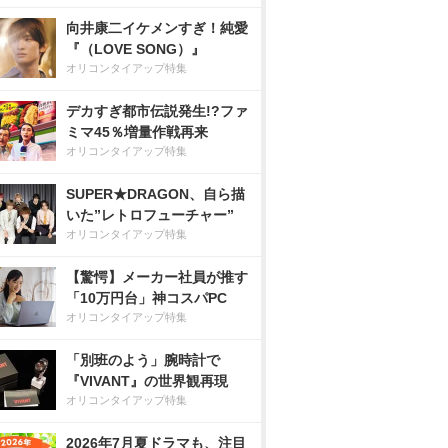
向井康二イケメンすぎ！純愛
『（LOVE SONG）』
オリコンタイアップ特集
デカすぎ都市伝説発生!?ファ
ミマ45％増量作戦再来
オリコンタイアップ特集
SUPER★DRAGON、自ら描
いた”レトロフューチャー”
オリコンタイアップ特集
【驚愕】メーカー社員が推す
「10万円台」神コスパPC
オリコンタイアップ特集
「別班のよう」腕時計で
『VIVANT』の世界観再現
オリコンタイアップ特集
2026年7月夏ドラマも、注目