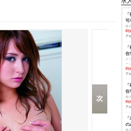
求
「
可
株式
時給
アル
「
住
ナ
ー
時給
アル
「
住
株式
時給
アル
「
の
株