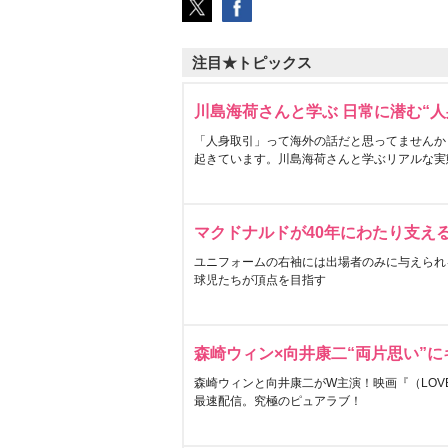
注目★トピックス
川島海荷さんと学ぶ 日常に潜む“人
「人身取引」って海外の話だと思ってませんか
起きています。川島海荷さんと学ぶリアルな実
マクドナルドが40年にわたり支え
ユニフォームの右袖には出場者のみに与えられ
球児たちが頂点を目指す
森崎ウィン×向井康二“両片思い”
森崎ウィンと向井康二がW主演！映画『（LOVE S
最速配信。究極のピュアラブ！