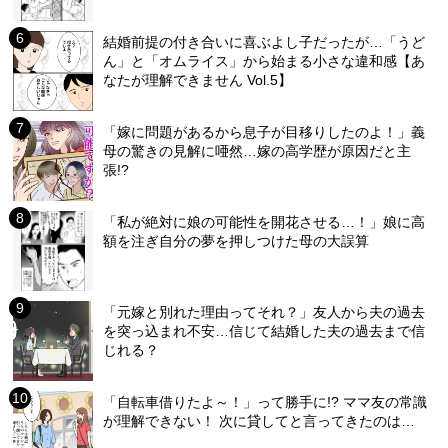
結婚前提の付き合いに喜ぶよし子だったが…「うど
ん」と「オムライス」から始まる小さな違和感【あ
なたが理解できません Vol.5】
「嫁に問題があるから息子が目移りしたのよ！」義
母の驚きの見解に唖然…嫁の高学歴が原因だと主
張!?
「私が絶対に娘の可能性を開花させる…！」娘に高
額を注ぎ自分の夢を押しつけた母の大誤算
「元嫁と別れた理由ってそれ？」友人から夫の過去
を突っ込まれ不安…信じて結婚した夫の過去まで信
じれる？
「自転車借りたよ～！」って勝手に!? ママ友の常識
が理解できない！ 次に貸してと言ってきたのは…