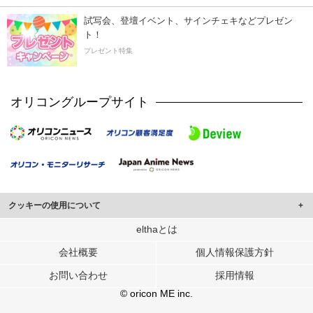
試写会、登壇イベント、サインチェキなどプレゼン
ト！
プレゼント特集
オリコングループサイト
クッキーの使用について
このサイトでは Cookie を使用して、ユーザーに合わせたコンテンツや広告の
elthaとは
表示、ソーシャル メディア機能の提供、広告の表示回数やクリック数の測定を
会社概要
個人情報保護方針
行っています。
また、ユーザーによるサイトの利用状況についても情報を収集し、ソーシャル
お問い合わせ
採用情報
メディアや広告配信、データ解析の各パートナーに提供しています。
各パートナーは、この情報とユーザーが各パートナーに提供した他の情報や、
© oricon ME inc.
ユーザーが各パートナーのサービスを使用したときに収集した他の情報を組み
合わせて使用することがあります。