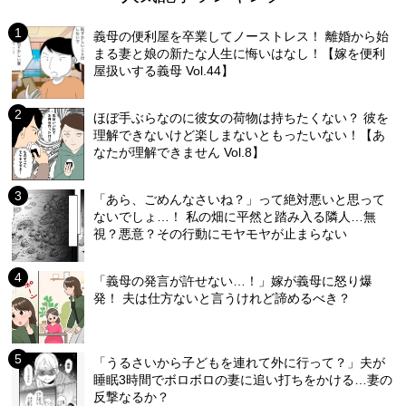
義母の便利屋を卒業してノーストレス！ 離婚から始
まる妻と娘の新たな人生に悔いはなし！【嫁を便利
屋扱いする義母 Vol.44】
ほぼ手ぶらなのに彼女の荷物は持ちたくない？ 彼を
理解できないけど楽しまないともったいない！【あ
なたが理解できません Vol.8】
「あら、ごめんなさいね？」って絶対悪いと思って
ないでしょ…！ 私の畑に平然と踏み入る隣人…無
視？悪意？その行動にモヤモヤが止まらない
「義母の発言が許せない…！」嫁が義母に怒り爆
発！ 夫は仕方ないと言うけれど諦めるべき？
「うるさいから子どもを連れて外に行って？」夫が
睡眠3時間でボロボロの妻に追い打ちをかける…妻の
反撃なるか？