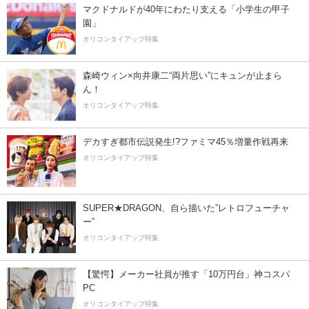
マクドナルドが40年にわたり支える「小学生の甲子
園」
オリコンタイアップ特集
森崎ウィン×向井康二“両片思い”にキュンが止まら
ん！
オリコンタイアップ特集
デカすぎ都市伝説発生!?ファミマ45％増量作戦再来
オリコンタイアップ特集
SUPER★DRAGON、自ら描いた”レトロフューチャ
ー”
オリコンタイアップ特集
【驚愕】メーカー社員が推す「10万円台」神コスパ
PC
オリコンタイアップ特集