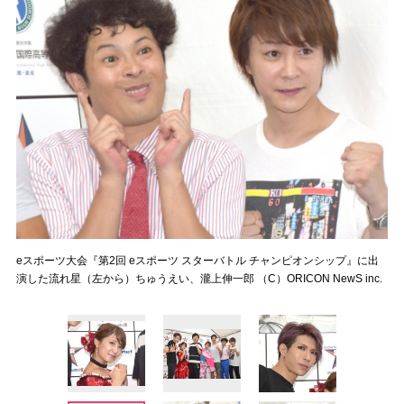
eスポーツ大会『第2回 eスポーツ スターバトル チャンピオンシップ』に出
演した流れ星（左から）ちゅうえい、瀧上伸一郎 （C）ORICON NewS inc.