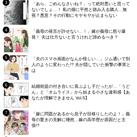
「あら、ごめんなさいね？」って絶対悪いと思って
ないでしょ…！ 私の畑に平然と踏み入る隣人…無
視？悪意？その行動にモヤモヤが止まらない
「義母の発言が許せない…！」嫁が義母に怒り爆
発！ 夫は仕方ないと言うけれど諦めるべき？
「夫のスマホ画面がなんか怪しい…」ジム通いで別
人のように変わった!? 夫が隠していた衝撃の事実と
は
結婚前提の付き合いに喜ぶよし子だったが…「うど
ん」と「オムライス」から始まる小さな違和感【あ
なたが理解できません Vol.5】
「嫁に問題があるから息子が目移りしたのよ！」義
母の驚きの見解に唖然…嫁の高学歴が原因だと主
張!?