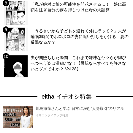
「私が絶対に娘の可能性を開花させる…！」娘に高
額を注ぎ自分の夢を押しつけた母の大誤算
「うるさいから子どもを連れて外に行って？」夫が
睡眠3時間でボロボロの妻に追い打ちをかける…妻の
反撃なるか？
夫が闇堕ちした瞬間…これまで嫌味なヤツらが媚び
へつらう姿は滑稽だな！【母親ならすべてを許さな
いとダメですか？ Vol.28】
eltha イチオシ特集
川島海荷さんと学ぶ 日常に潜む“人身取引”のリアル
オリコンタイアップ特集