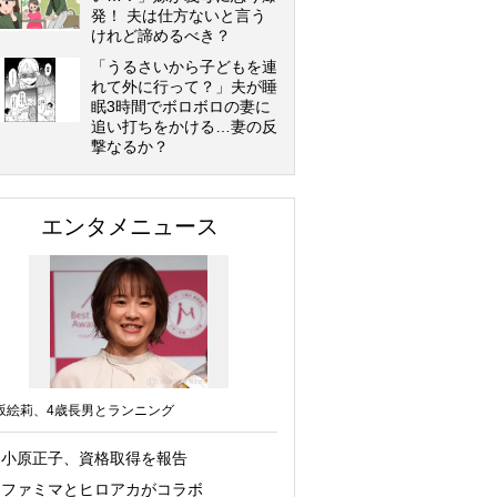
発！ 夫は仕方ないと言う
けれど諦めるべき？
「うるさいから子どもを連
れて外に行って？」夫が睡
眠3時間でボロボロの妻に
追い打ちをかける…妻の反
撃なるか？
エンタメニュース
坂絵莉、4歳長男とランニング
小原正子、資格取得を報告
ファミマとヒロアカがコラボ