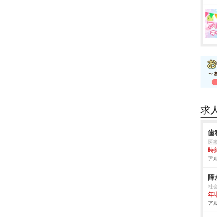
求
歯
医
時給
アル
障
社
年
アル