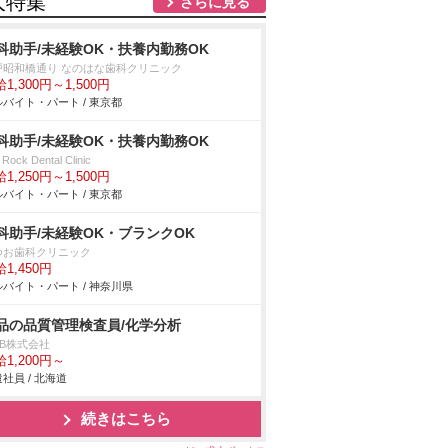
人特集
さらに見る
科助手/未経験OK・扶養内勤務OK
戸昭和橋通り なのはな歯科クリニック
1,300円～1,500円
バイト・パート / 東京都
科助手/未経験OK・扶養内勤務OK
t Rock Dental Clinic
1,250円～1,500円
バイト・パート / 東京都
科助手/未経験OK・ブランクOK
つお歯科クリニック
1,450円
バイト・パート / 神奈川県
品の品質管理検査員/化学分析
DB株式会社
1,200円～
社員 / 北海道
続きはこちら