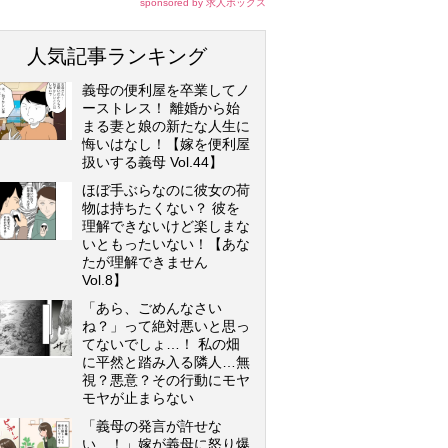
sponsored by 求人ボックス
人気記事ランキング
義母の便利屋を卒業してノ
ーストレス！ 離婚から始
まる妻と娘の新たな人生に
悔いはなし！【嫁を便利屋
扱いする義母 Vol.44】
ほぼ手ぶらなのに彼女の荷
物は持ちたくない？ 彼を
理解できないけど楽しまな
いともったいない！【あな
たが理解できません
Vol.8】
「あら、ごめんなさい
ね？」って絶対悪いと思っ
てないでしょ…！ 私の畑
に平然と踏み入る隣人…無
視？悪意？その行動にモヤ
モヤが止まらない
「義母の発言が許せな
い…！」嫁が義母に怒り爆