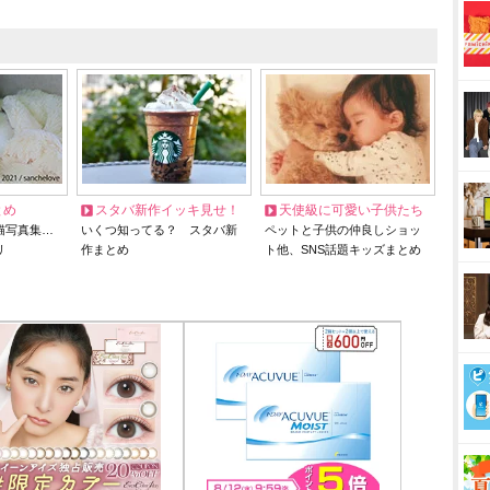
とめ
スタバ新作イッキ見せ！
天使級に可愛い子供たち
猫写真集…
いくつ知ってる？ スタバ新
ペットと子供の仲良しショッ
リ
作まとめ
ト他、SNS話題キッズまとめ