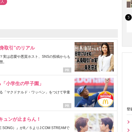
芸人
身取引”のリアル
？実は恋愛や悪質ホスト、SNSの投稿からも
態。
る「小学生の甲子園」
る「マクドナルド・ワッペン」をつけて学童
登
にキュンが止まらん！
ONG）』が8／５よりJ:COM STREAMで