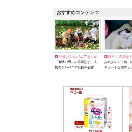
おすすめコンテンツ
可愛いシルバニアまとめ
癒やしの猫ま
『鬼滅の刃』の再現ほか、人
人気タレント猫、
気のシルバニア投稿を公開
キュートな猫ズラ