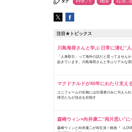
タグ
#平野ノラ
#動画
#お笑い
注目★トピックス
川島海荷さんと学ぶ 日常に潜む“人
「人身取引」って海外の話だと思ってませんか
起きています。川島海荷さんと学ぶリアルな実
マクドナルドが40年にわたり支え
ユニフォームの右袖には出場者のみに与えられ
球児たちが頂点を目指す
森崎ウィン×向井康二“両片思い”
森崎ウィンと向井康二がW主演！映画『（LOVE S