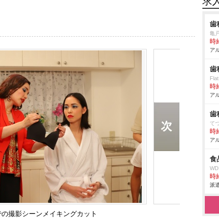
求
歯
亀
時給
アル
歯
Fla
時給
アル
歯
て
時給
アル
食
W
時給
派遣
での撮影シーンメイキングカット