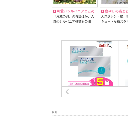
可愛いシルバニアまとめ
癒やしの猫ま
『鬼滅の刃』の再現ほか、人
人気タレント猫、
気のシルバニア投稿を公開
キュートな猫ズラ
P R