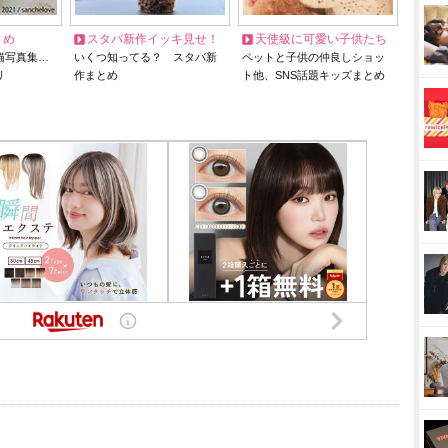
とめ
スタバ新作イッキ見せ！
天使級に可愛い子供たち
猫写真集…
いくつ知ってる？ スタバ新
ペットと子供の仲良しショッ
リ
作まとめ
ト他、SNS話題キッズまとめ