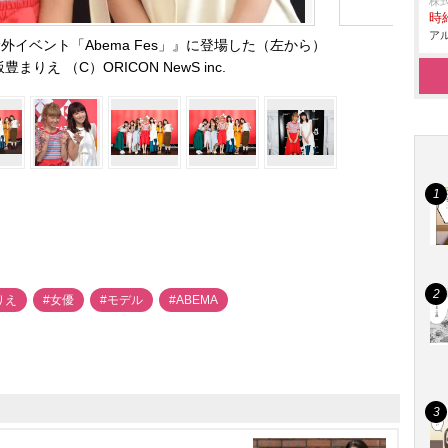
株
時給
アル
野外イベント「Abema Fes」』に登場した（左から）
飯豊まりえ （C）ORICON NewS inc.
りえ
#女優
#モデル
#ABEMA