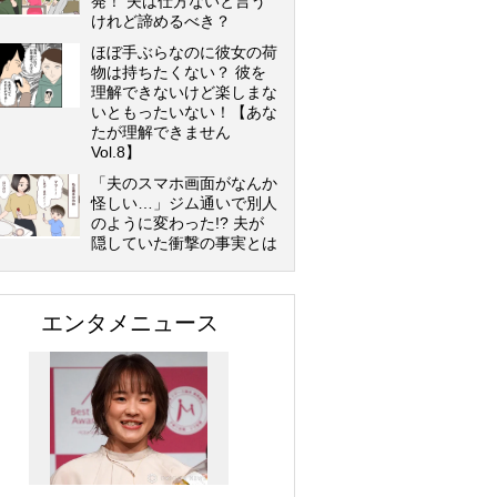
発！ 夫は仕方ないと言う
けれど諦めるべき？
ほぼ手ぶらなのに彼女の荷
物は持ちたくない？ 彼を
理解できないけど楽しまな
いともったいない！【あな
たが理解できません
Vol.8】
「夫のスマホ画面がなんか
怪しい…」ジム通いで別人
のように変わった!? 夫が
隠していた衝撃の事実とは
エンタメニュース