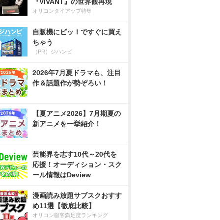
『VIVANT』の世界観再現
オリコンタイアップ特集
自販機にピッ！ですぐに買え
ちゃう
（PR）ジハンピ
2026年7月夏ドラマも、注目
作＆話題作が勢ぞろい！
【夏アニメ2026】7月期夏の
新アニメを一挙紹介！
芸能界を志す10代～20代を
応援！オーディション・スク
ール情報はDeview
漫画読み放題サブスクおすす
め11選【徹底比較】
オリコン顧客満足度ランキング