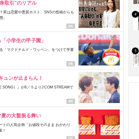
身取引”のリアル
？実は恋愛や悪質ホスト、SNSの投稿からも
態。
る「小学生の甲子園」
る「マクドナルド・ワッペン」をつけて学童
にキュンが止まらん！
ONG）』が8／５よりJ:COM STREAMで
マ夏の大盤振る舞い
ートの人気企画「お値段そのまま おかわり
催！