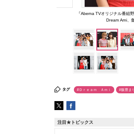
『Abema TVオリジナル番組
Dream Ami、
タグ
#Ｄｒｅａｍ Ａｍｉ
#飯豊ま
注目★トピックス