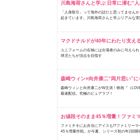
川島海荷さんと学ぶ 日常に潜む“人
「人身取引」って海外の話だと思ってませんか
起きています。川島海荷さんと学ぶリアルな実
マクドナルドが40年にわたり支え
ユニフォームの右袖には出場者のみに与えられ
球児たちが頂点を目指す
森崎ウィン×向井康二“両片思い”
森崎ウィンと向井康二がW主演！映画『（LOVE S
最速配信。究極のピュアラブ！
お値段そのまま45％増量！ファミ
ファミチキにお弁当にアイスも!?ファミリーマ
45％増量作戦」が今夏、シリーズ初の年2回開