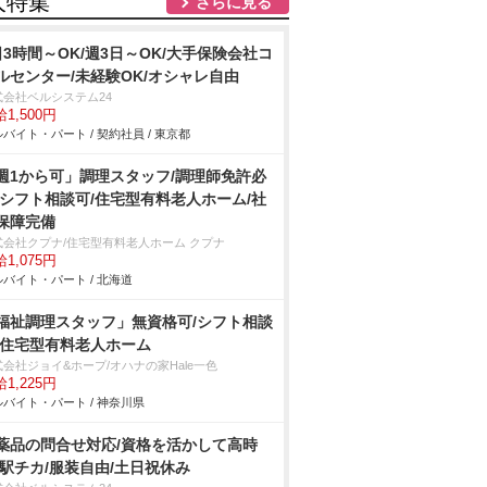
人特集
さらに見る
日3時間～OK/週3日～OK/大手保険会社コ
ルセンター/未経験OK/オシャレ自由
式会社ベルシステム24
1,500円
バイト・パート / 契約社員 / 東京都
週1から可」調理スタッフ/調理師免許必
/シフト相談可/住宅型有料老人ホーム/社
保障完備
式会社クプナ/住宅型有料老人ホーム クプナ
1,075円
バイト・パート / 北海道
福祉調理スタッフ」無資格可/シフト相談
/住宅型有料老人ホーム
式会社ジョイ&ホープ/オハナの家Hale一色
1,225円
バイト・パート / 神奈川県
薬品の問合せ対応/資格を活かして高時
/駅チカ/服装自由/土日祝休み