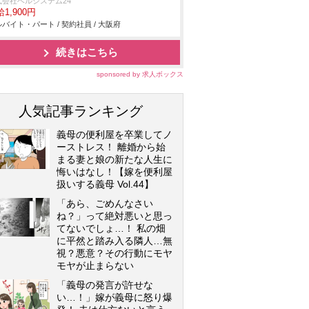
式会社ベルシステム24
1,900円
バイト・パート / 契約社員 / 大阪府
続きはこちら
sponsored by 求人ボックス
人気記事ランキング
義母の便利屋を卒業してノ
ーストレス！ 離婚から始
まる妻と娘の新たな人生に
悔いはなし！【嫁を便利屋
扱いする義母 Vol.44】
「あら、ごめんなさい
ね？」って絶対悪いと思っ
てないでしょ…！ 私の畑
に平然と踏み入る隣人…無
視？悪意？その行動にモヤ
モヤが止まらない
「義母の発言が許せな
い…！」嫁が義母に怒り爆