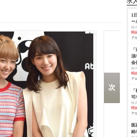
求
1
ー
株
時給
アル
「
須
会
株
時給
アル
「
可
株
時給
アル
医
給