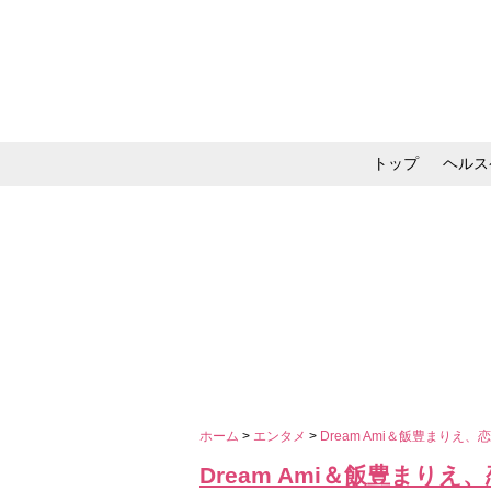
トップ
ヘルス
メイク・コスメ・スキ
ホーム
>
エンタメ
>
Dream Ami＆飯豊まり
Dream Ami＆飯豊ま