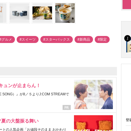
#グルメ
#スイーツ
#スターバックス
#新商品
#限定
にキュンが止まらん！
ONG）』が8／５よりJ:COM STREAMで
登
マ夏の大盤振る舞い
ートの人気企画「お値段そのまま おかわり