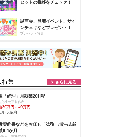
ヒットの推移をチェック！
試写会、登壇イベント、サイ
ンチェキなどプレゼント！
プレゼント特集
人特集
さらに見る
阪「経理」月残業20H程
式会社太平製作所
給30万円～40万円
員 / 大阪府
種契約書などをお任せ「法務」/賞与支給
績9.4か月
野製薬工業株式会社