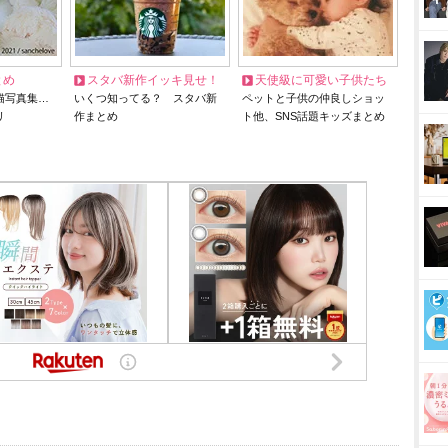
とめ
スタバ新作イッキ見せ！
天使級に可愛い子供たち
猫写真集…
いくつ知ってる？ スタバ新
ペットと子供の仲良しショッ
リ
作まとめ
ト他、SNS話題キッズまとめ