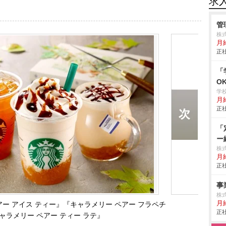
求
管
株
月給
正社
「
O
学
月給
正社
「
ー
株式
月
正社
事
株式
月給
ー アイス ティー』『キャラメリー ペアー フラペチ
正社
ャラメリー ペアー ティー ラテ』