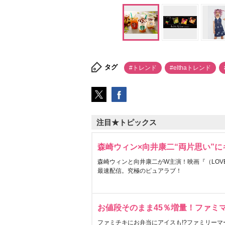
タグ
#トレンド
#elthaトレンド
注目★トピックス
森崎ウィン×向井康二“両片思い”
森崎ウィンと向井康二がW主演！映画『（LOVE S
最速配信。究極のピュアラブ！
お値段そのまま45％増量！ファミ
ファミチキにお弁当にアイスも!?ファミリーマ