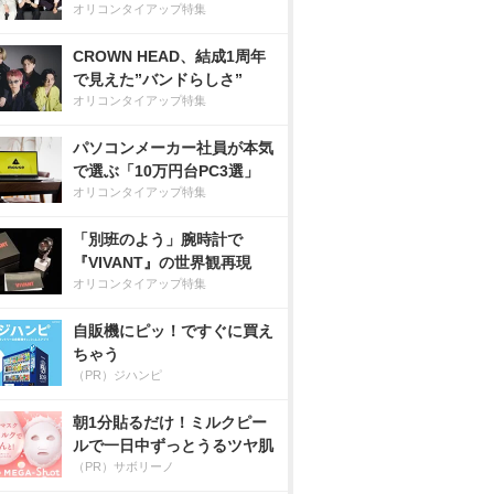
オリコンタイアップ特集
CROWN HEAD、結成1周年
で見えた”バンドらしさ”
オリコンタイアップ特集
パソコンメーカー社員が本気
で選ぶ「10万円台PC3選」
オリコンタイアップ特集
「別班のよう」腕時計で
『VIVANT』の世界観再現
オリコンタイアップ特集
自販機にピッ！ですぐに買え
ちゃう
（PR）ジハンピ
朝1分貼るだけ！ミルクピー
ルで一日中ずっとうるツヤ肌
（PR）サボリーノ