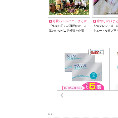
可愛いシルバニアまとめ
癒やしの猫ま
『鬼滅の刃』の再現ほか、人
人気タレント猫、
気のシルバニア投稿を公開
キュートな猫ズラ
P R