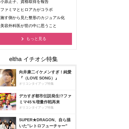
小原正子、資格取得を報告
ファミマとヒロアカがコラボ
施す側から見た整形のカジュアル化
美容外科医が世の中に思うこと
もっと見る
向井康二イケメンすぎ！純愛
『（LOVE SONG）』
オリコンタイアップ特集
デカすぎ都市伝説発生!?ファ
ミマ45％増量作戦再来
オリコンタイアップ特集
SUPER★DRAGON、自ら描
いた”レトロフューチャー”