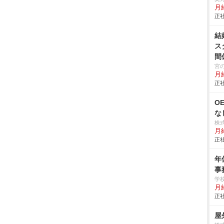
月給
正社
結
ス
間
宮
月
正社
O
な
株
月
正社
年
事
学
月給
正社
屋