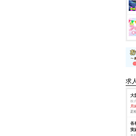
求
大
株
月
正社
各
実
奥