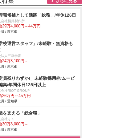
人特集
さらに見る
理職候補として活躍「総務」/年休126日
式会社桐井製作所
29万4,000円～44万円
員 / 東京都
学校運営スタッフ」/未経験・無資格も
K
校法人三幸学園
24万3,100円～
員 / 東京都
定員残りわずか!」未経験採用枠/ムービ
編集/年間休日125日以上
会社RIOT GROUP
給26万円～45万円
員 / 愛知県
業を支える「総合職」
会社QIX
30万8,000円～
員 / 東京都