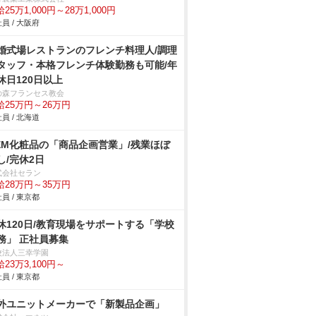
25万1,000円～28万1,000円
員 / 大阪府
婚式場レストランのフレンチ料理人/調理
タッフ・本格フレンチ体験勤務も可能/年
休日120日以上
の森フランセス教会
給25万円～26万円
員 / 北海道
EM化粧品の「商品企画営業」/残業ほぼ
し/完休2日
式会社セラン
給28万円～35万円
員 / 東京都
休120日/教育現場をサポートする「学校
務」 正社員募集
校法人三幸学園
23万3,100円～
員 / 東京都
外ユニットメーカーで「新製品企画」