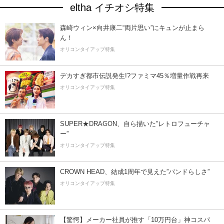
eltha イチオシ特集
森崎ウィン×向井康二“両片思い”にキュンが止まら
ん！
オリコンタイアップ特集
デカすぎ都市伝説発生!?ファミマ45％増量作戦再来
オリコンタイアップ特集
SUPER★DRAGON、自ら描いた”レトロフューチャ
ー”
オリコンタイアップ特集
CROWN HEAD、結成1周年で見えた”バンドらしさ”
オリコンタイアップ特集
【驚愕】メーカー社員が推す「10万円台」神コスパ