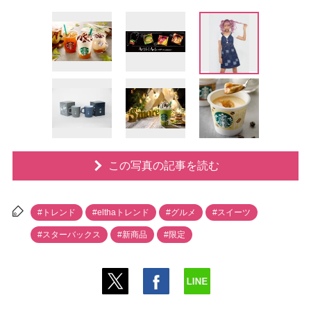
この写真の記事を読む
#トレンド
#elthaトレンド
#グルメ
#スイーツ
#スターバックス
#新商品
#限定