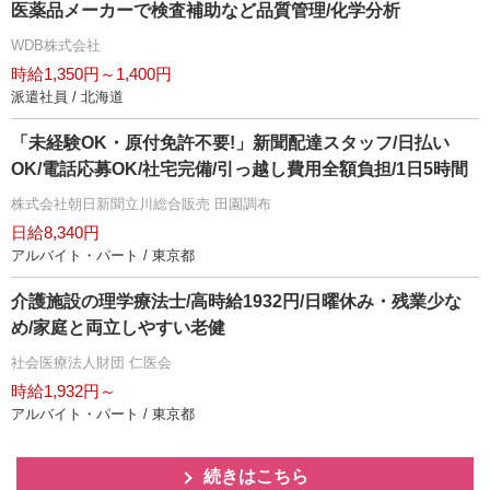
医薬品メーカーで検査補助など品質管理/化学分析
WDB株式会社
時給1,350円～1,400円
派遣社員 / 北海道
「未経験OK・原付免許不要!」新聞配達スタッフ/日払い
OK/電話応募OK/社宅完備/引っ越し費用全額負担/1日5時間
株式会社朝日新聞立川総合販売 田園調布
日給8,340円
アルバイト・パート / 東京都
介護施設の理学療法士/高時給1932円/日曜休み・残業少な
め/家庭と両立しやすい老健
社会医療法人財団 仁医会
時給1,932円～
アルバイト・パート / 東京都
続きはこちら