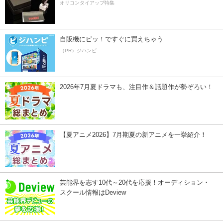
オリコンタイアップ特集
自販機にピッ！ですぐに買えちゃう
（PR）ジハンピ
2026年7月夏ドラマも、注目作＆話題作が勢ぞろい！
【夏アニメ2026】7月期夏の新アニメを一挙紹介！
芸能界を志す10代～20代を応援！オーディション・
スクール情報はDeview