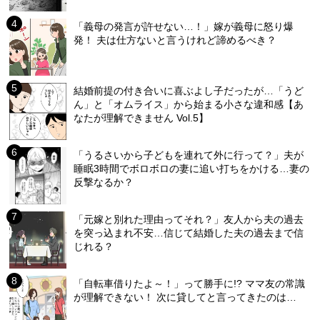
「義母の発言が許せない…！」嫁が義母に怒り爆
発！ 夫は仕方ないと言うけれど諦めるべき？
結婚前提の付き合いに喜ぶよし子だったが…「うど
ん」と「オムライス」から始まる小さな違和感【あ
なたが理解できません Vol.5】
「うるさいから子どもを連れて外に行って？」夫が
睡眠3時間でボロボロの妻に追い打ちをかける…妻の
反撃なるか？
「元嫁と別れた理由ってそれ？」友人から夫の過去
を突っ込まれ不安…信じて結婚した夫の過去まで信
じれる？
「自転車借りたよ～！」って勝手に!? ママ友の常識
が理解できない！ 次に貸してと言ってきたのは…