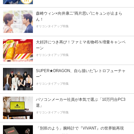
森崎ウィン×向井康二“両片思い”にキュンが止まら
ん！
オリコンタイアップ特集
大好評につき再び！ファミマ名物45％増量キャンペ
ーン
オリコンタイアップ特集
SUPER★DRAGON、自ら描いた”レトロフューチャ
ー”
オリコンタイアップ特集
パソコンメーカー社員が本気で選ぶ「10万円台PC3
選」
オリコンタイアップ特集
「別班のよう」腕時計で『VIVANT』の世界観再現