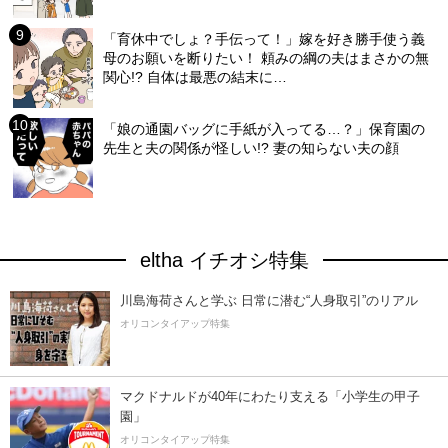
「育休中でしょ？手伝って！」嫁を好き勝手使う義
母のお願いを断りたい！ 頼みの綱の夫はまさかの無
関心!? 自体は最悪の結末に…
「娘の通園バッグに手紙が入ってる…？」保育園の
先生と夫の関係が怪しい!? 妻の知らない夫の顔
eltha イチオシ特集
川島海荷さんと学ぶ 日常に潜む“人身取引”のリアル
オリコンタイアップ特集
マクドナルドが40年にわたり支える「小学生の甲子
園」
オリコンタイアップ特集