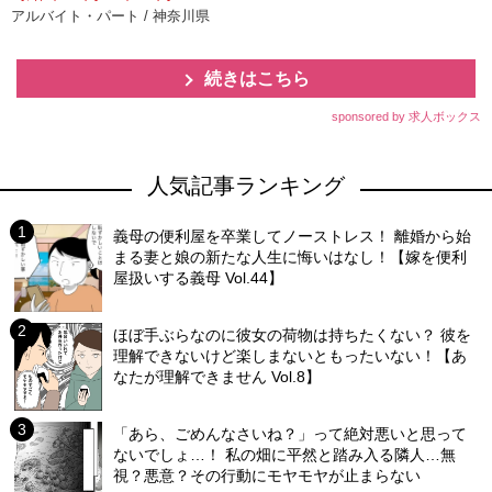
アルバイト・パート / 神奈川県
続きはこちら
sponsored by 求人ボックス
人気記事ランキング
義母の便利屋を卒業してノーストレス！ 離婚から始
まる妻と娘の新たな人生に悔いはなし！【嫁を便利
屋扱いする義母 Vol.44】
ほぼ手ぶらなのに彼女の荷物は持ちたくない？ 彼を
理解できないけど楽しまないともったいない！【あ
なたが理解できません Vol.8】
「あら、ごめんなさいね？」って絶対悪いと思って
ないでしょ…！ 私の畑に平然と踏み入る隣人…無
視？悪意？その行動にモヤモヤが止まらない