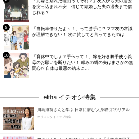
「元嫁と別れた理由ってそれ？」友人から夫の過去
を突っ込まれ不安…信じて結婚した夫の過去まで信
じれる？
「自転車借りたよ～！」って勝手に!? ママ友の常識
が理解できない！ 次に貸してと言ってきたのは…
「育休中でしょ？手伝って！」嫁を好き勝手使う義
母のお願いを断りたい！ 頼みの綱の夫はまさかの無
関心!? 自体は最悪の結末に…
eltha イチオシ特集
川島海荷さんと学ぶ 日常に潜む“人身取引”のリアル
オリコンタイアップ特集