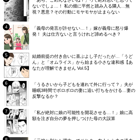
ないでしょ…！ 私の畑に平然と踏み入る隣人…無
視？悪意？その行動にモヤモヤが止まらない
「義母の発言が許せない…！」嫁が義母に怒り爆
発！ 夫は仕方ないと言うけれど諦めるべき？
結婚前提の付き合いに喜ぶよし子だったが…「うど
ん」と「オムライス」から始まる小さな違和感【あ
なたが理解できません Vol.5】
「うるさいから子どもを連れて外に行って？」夫が
睡眠3時間でボロボロの妻に追い打ちをかける…妻の
反撃なるか？
「私が絶対に娘の可能性を開花させる…！」娘に高
額を注ぎ自分の夢を押しつけた母の大誤算