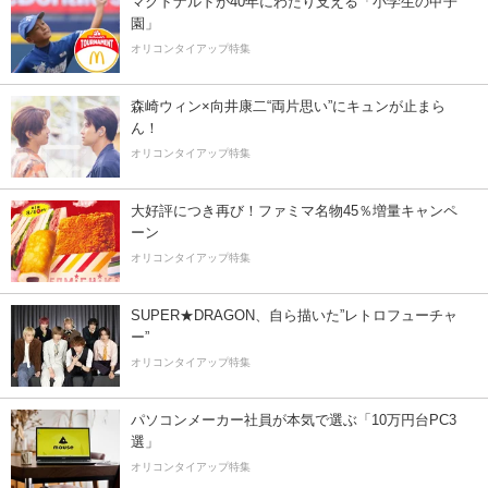
マクドナルドが40年にわたり支える「小学生の甲子
園」
オリコンタイアップ特集
森崎ウィン×向井康二“両片思い”にキュンが止まら
ん！
オリコンタイアップ特集
大好評につき再び！ファミマ名物45％増量キャンペ
ーン
オリコンタイアップ特集
SUPER★DRAGON、自ら描いた”レトロフューチャ
ー”
オリコンタイアップ特集
パソコンメーカー社員が本気で選ぶ「10万円台PC3
選」
オリコンタイアップ特集