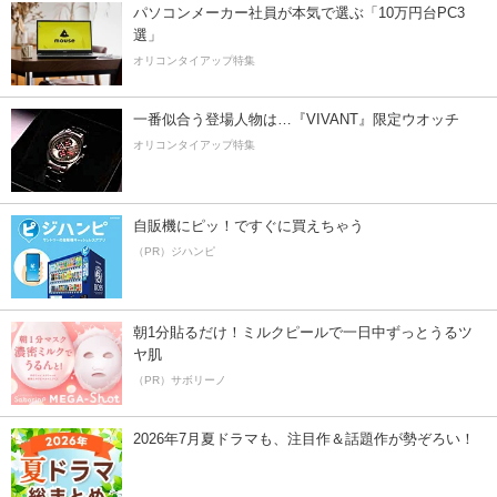
パソコンメーカー社員が本気で選ぶ「10万円台PC3
選」
オリコンタイアップ特集
一番似合う登場人物は…『VIVANT』限定ウオッチ
オリコンタイアップ特集
自販機にピッ！ですぐに買えちゃう
（PR）ジハンピ
朝1分貼るだけ！ミルクピールで一日中ずっとうるツ
ヤ肌
（PR）サボリーノ
2026年7月夏ドラマも、注目作＆話題作が勢ぞろい！